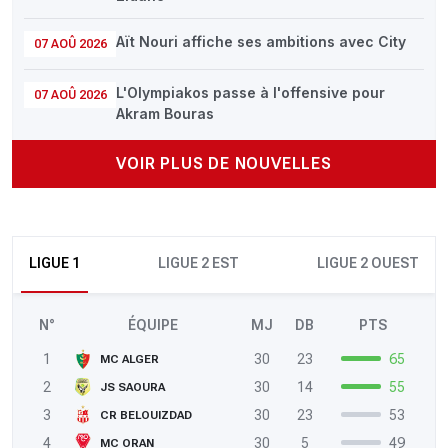
Aït Nouri affiche ses ambitions avec City
07 AOÛ 2026
L'Olympiakos passe à l'offensive pour
07 AOÛ 2026
Akram Bouras
VOIR PLUS DE NOUVELLES
LIGUE 1
LIGUE 2 EST
LIGUE 2 OUEST
N°
ÉQUIPE
MJ
DB
PTS
1
30
23
65
MC ALGER
2
30
14
55
JS SAOURA
3
30
23
53
CR BELOUIZDAD
4
30
5
49
MC ORAN