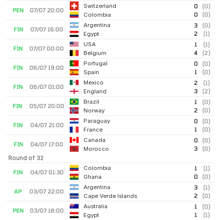
Switzerland
0
(0)
PEN
07/07 20:00
0
(0)
Colombia
Argentina
3
(0)
FIN
07/07 16:00
2
(1)
Egypt
USA
1
(1)
FIN
07/07 00:00
4
(2)
Belgium
Portugal
0
(0)
FIN
06/07 19:00
1
(0)
Spain
Mexico
2
(1)
FIN
06/07 01:00
3
(2)
England
Brazil
1
(0)
FIN
05/07 20:00
2
(0)
Norway
Paraguay
0
(0)
FIN
04/07 21:00
1
(0)
France
Canada
0
(0)
FIN
04/07 17:00
3
(0)
Morocco
Round of 32
Colombia
1
(1)
FIN
04/07 01:30
0
(0)
Ghana
Argentina
3
(1)
AP
03/07 22:00
2
(0)
Cape Verde Islands
Australia
1
(0)
PEN
03/07 18:00
1
(1)
Egypt