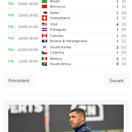
Brazil
1
(1)
FIN
13/06 22:00
1
(1)
Morocco
Qatar
1
(0)
FIN
13/06 19:00
1
(1)
Switzerland
USA
4
(3)
FIN
13/06 01:00
1
(0)
Paraguay
Canada
1
(0)
FIN
12/06 19:00
1
(1)
Bosnia & Herzegovina
South Korea
2
(0)
FIN
12/06 02:00
1
(0)
Czechia
Mexico
2
(1)
FIN
11/06 19:00
0
(0)
South Africa
Article précédent : JSK : Belhocine attendu aujourd'hui ou dema
Article suiv
Précédent
Suivant