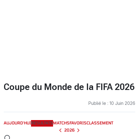
CHRONO
Vidéos
Fil d'actualités
La var
Version PDF
Politique de confidentialité
Coupe du Monde de la FIFA 2026
Publié le : 10 Juin 2026
AUJOURD'HUI
RESULTATS
MATCHS
FAVORIS
CLASSEMENT
2026