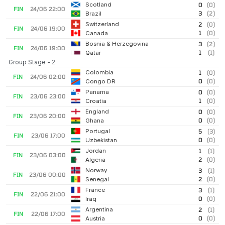
Scotland
0
(0)
FIN
24/06 22:00
3
(2)
Brazil
Switzerland
2
(0)
FIN
24/06 19:00
1
(0)
Canada
Bosnia & Herzegovina
3
(2)
FIN
24/06 19:00
1
(1)
Qatar
Group Stage - 2
Colombia
1
(0)
FIN
24/06 02:00
0
(0)
Congo DR
Panama
0
(0)
FIN
23/06 23:00
1
(0)
Croatia
England
0
(0)
FIN
23/06 20:00
0
(0)
Ghana
Portugal
5
(3)
FIN
23/06 17:00
0
(0)
Uzbekistan
Jordan
1
(1)
FIN
23/06 03:00
2
(0)
Algeria
Norway
3
(1)
FIN
23/06 00:00
2
(0)
Senegal
France
3
(1)
FIN
22/06 21:00
0
(0)
Iraq
Argentina
2
(1)
FIN
22/06 17:00
0
(0)
Austria