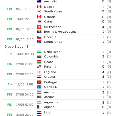
0
(0)
Australia
Mexico
1
(0)
FIN
19/06 01:00
0
(0)
South Korea
Canada
6
(3)
FIN
18/06 22:00
0
(0)
Qatar
Switzerland
4
(0)
FIN
18/06 19:00
1
(0)
Bosnia & Herzegovina
Czechia
1
(1)
FIN
18/06 16:00
1
(0)
South Africa
Group Stage - 1
Uzbekistan
1
(0)
FIN
18/06 02:00
3
(1)
Colombia
Ghana
1
(0)
FIN
17/06 23:00
0
(0)
Panama
England
4
(2)
FIN
17/06 20:00
2
(2)
Croatia
Portugal
1
(1)
FIN
17/06 17:00
1
(1)
Congo DR
Austria
3
(1)
FIN
17/06 04:00
1
(0)
Jordan
Argentina
3
(1)
FIN
17/06 01:00
0
(0)
Algeria
Iraq
1
(1)
FIN
16/06 22:00