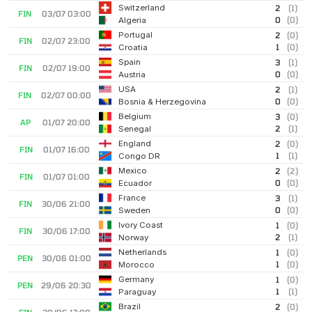
Switzerland
2
(1)
FIN
03/07 03:00
0
(0)
Algeria
Portugal
2
(0)
FIN
02/07 23:00
1
(0)
Croatia
Spain
3
(1)
FIN
02/07 19:00
0
(0)
Austria
USA
2
(1)
FIN
02/07 00:00
0
(0)
Bosnia & Herzegovina
Belgium
3
(0)
AP
01/07 20:00
2
(1)
Senegal
England
2
(0)
FIN
01/07 16:00
1
(1)
Congo DR
Mexico
2
(2)
FIN
01/07 01:00
0
(0)
Ecuador
France
3
(1)
FIN
30/06 21:00
0
(0)
Sweden
Ivory Coast
1
(0)
FIN
30/06 17:00
2
(1)
Norway
Netherlands
1
(0)
PEN
30/06 01:00
1
(0)
Morocco
Germany
1
(0)
PEN
29/06 20:30
1
(1)
Paraguay
Brazil
2
(0)