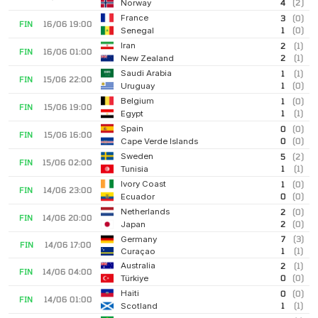
4
(2)
Norway
France
3
(0)
FIN
16/06 19:00
1
(0)
Senegal
Iran
2
(1)
FIN
16/06 01:00
2
(1)
New Zealand
Saudi Arabia
1
(1)
FIN
15/06 22:00
1
(0)
Uruguay
Belgium
1
(0)
FIN
15/06 19:00
1
(1)
Egypt
Spain
0
(0)
FIN
15/06 16:00
0
(0)
Cape Verde Islands
Sweden
5
(2)
FIN
15/06 02:00
1
(1)
Tunisia
Ivory Coast
1
(0)
FIN
14/06 23:00
0
(0)
Ecuador
Netherlands
2
(0)
FIN
14/06 20:00
2
(0)
Japan
7
(3)
Germany
FIN
14/06 17:00
1
(1)
Curaçao
Australia
2
(1)
FIN
14/06 04:00
0
(0)
Türkiye
Haiti
0
(0)
FIN
14/06 01:00
1
(1)
Scotland