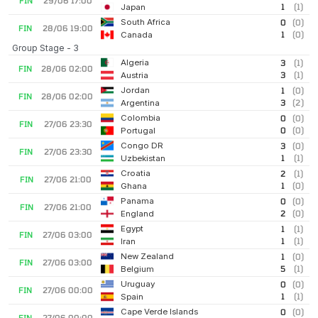
FIN
29/06 17:00
1
(1)
Japan
South Africa
0
(0)
FIN
28/06 19:00
1
(0)
Canada
Group Stage - 3
Algeria
3
(1)
FIN
28/06 02:00
3
(1)
Austria
Jordan
1
(0)
FIN
28/06 02:00
3
(2)
Argentina
Colombia
0
(0)
FIN
27/06 23:30
0
(0)
Portugal
Congo DR
3
(0)
FIN
27/06 23:30
1
(1)
Uzbekistan
Croatia
2
(1)
FIN
27/06 21:00
1
(0)
Ghana
Panama
0
(0)
FIN
27/06 21:00
2
(0)
England
Egypt
1
(1)
FIN
27/06 03:00
1
(1)
Iran
New Zealand
1
(0)
FIN
27/06 03:00
5
(1)
Belgium
Uruguay
0
(0)
FIN
27/06 00:00
1
(1)
Spain
Cape Verde Islands
0
(0)
FIN
27/06 00:00