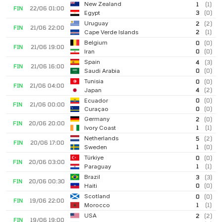
New Zealand
1
(1)
FIN
22/06 01:00
3
(0)
Egypt
Uruguay
2
(2)
FIN
21/06 22:00
2
(1)
Cape Verde Islands
Belgium
0
(0)
FIN
21/06 19:00
0
(0)
Iran
Spain
4
(3)
FIN
21/06 16:00
0
(0)
Saudi Arabia
Tunisia
0
(0)
FIN
21/06 04:00
4
(2)
Japan
0
(0)
Ecuador
FIN
21/06 00:00
0
(0)
Curaçao
Germany
2
(0)
FIN
20/06 20:00
1
(1)
Ivory Coast
Netherlands
5
(2)
FIN
20/06 17:00
1
(0)
Sweden
Türkiye
0
(0)
FIN
20/06 03:00
1
(1)
Paraguay
Brazil
3
(3)
FIN
20/06 00:30
0
(0)
Haiti
Scotland
0
(0)
FIN
19/06 22:00
1
(1)
Morocco
USA
2
(2)
FIN
19/06 19:00