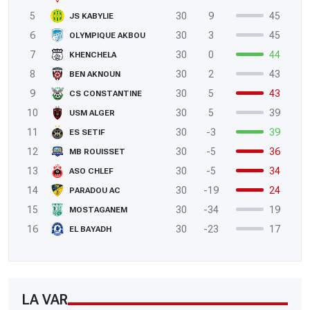
5
30
9
45
JS KABYLIE
6
30
3
45
OLYMPIQUE AKBOU
7
30
0
44
KHENCHELA
8
30
2
43
BEN AKNOUN
9
30
5
43
CS CONSTANTINE
10
30
5
39
USM ALGER
11
30
-3
39
ES SETIF
12
30
-5
36
MB ROUISSET
13
30
-5
34
ASO CHLEF
14
30
-19
24
PARADOU AC
15
30
-34
19
MOSTAGANEM
16
30
-23
17
EL BAYADH
LA VAR