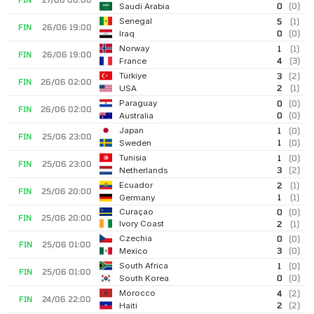
0
(0)
Saudi Arabia
Senegal
5
(1)
FIN
26/06 19:00
0
(0)
Iraq
Norway
1
(1)
FIN
26/06 19:00
4
(3)
France
Türkiye
3
(2)
FIN
26/06 02:00
2
(1)
USA
Paraguay
0
(0)
FIN
26/06 02:00
0
(0)
Australia
Japan
1
(0)
FIN
25/06 23:00
1
(0)
Sweden
Tunisia
1
(0)
FIN
25/06 23:00
3
(2)
Netherlands
Ecuador
2
(1)
FIN
25/06 20:00
1
(1)
Germany
Curaçao
0
(0)
FIN
25/06 20:00
Ivory Coast
2
(1)
Czechia
0
(0)
FIN
25/06 01:00
3
(0)
Mexico
South Africa
1
(0)
FIN
25/06 01:00
0
(0)
South Korea
Morocco
4
(2)
FIN
24/06 22:00
2
(2)
Haiti