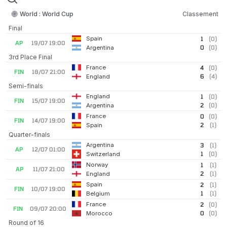
🌐
World : World Cup
Classement
Final
Spain
1
(0)
AP
19/07 19:00
0
(0)
Argentina
3rd Place Final
France
4
(0)
FIN
18/07 21:00
6
(4)
England
Semi-finals
England
1
(0)
FIN
15/07 19:00
2
(0)
Argentina
France
0
(0)
FIN
14/07 19:00
2
(1)
Spain
Quarter-finals
Argentina
3
(1)
AP
12/07 01:00
1
(0)
Switzerland
Norway
1
(1)
AP
11/07 21:00
2
(1)
England
Spain
2
(1)
FIN
10/07 19:00
1
(1)
Belgium
France
2
(0)
FIN
09/07 20:00
0
(0)
Morocco
Round of 16