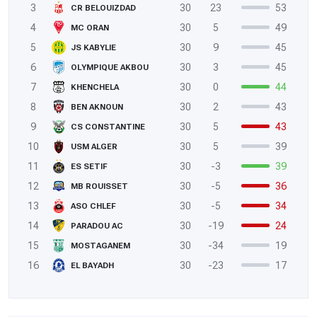
3
30
23
53
CR BELOUIZDAD
4
30
5
49
MC ORAN
5
30
9
45
JS KABYLIE
6
30
3
45
OLYMPIQUE AKBOU
7
30
0
44
KHENCHELA
8
30
2
43
BEN AKNOUN
9
30
5
43
CS CONSTANTINE
10
30
5
39
USM ALGER
11
30
-3
39
ES SETIF
12
30
-5
36
MB ROUISSET
13
30
-5
34
ASO CHLEF
14
30
-19
24
PARADOU AC
15
30
-34
19
MOSTAGANEM
16
30
-23
17
EL BAYADH