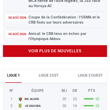
MCA hérite de l'ASN Nigelec, la JSS face
au Horoya AC
Coupe de la Confédération : l’USMA et le
06 AOÛ 2026
CRB fixés sur leurs adversaires
Amical: le CRB tenu en échec par
05 AOÛ 2026
l’Olympique Akbou
VOIR PLUS DE NOUVELLES
LIGUE 1
LIGUE 2 EST
LIGUE 2 OUEST
N°
ÉQUIPE
MJ
DB
PTS
1
30
23
65
MC ALGER
2
30
14
55
JS SAOURA