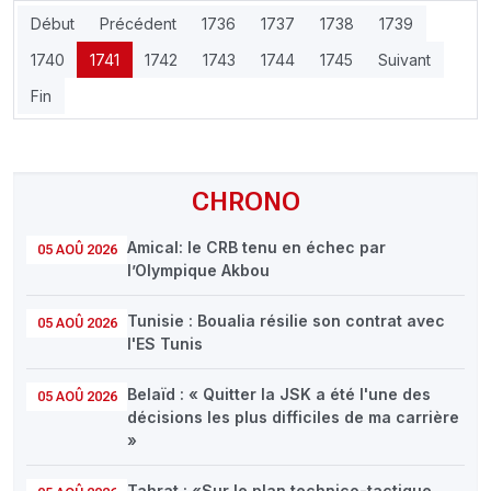
Début
Précédent
1736
1737
1738
1739
1740
1741
1742
1743
1744
1745
Suivant
Fin
CHRONO
Amical: le CRB tenu en échec par
05 AOÛ 2026
l’Olympique Akbou
Tunisie : Boualia résilie son contrat avec
05 AOÛ 2026
l'ES Tunis
Belaïd : « Quitter la JSK a été l'une des
05 AOÛ 2026
décisions les plus difficiles de ma carrière
»
Tahrat : «Sur le plan technico-tactique,