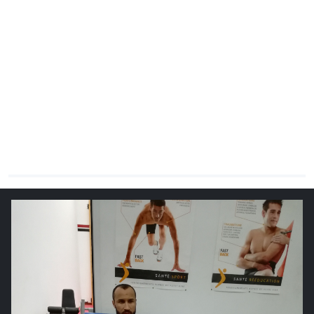
CHRONO
Vidéos
Fil d'actualités
La var
Version PDF
Politique de confidentialité