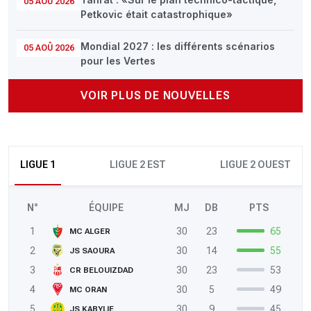
05 AOÛ 2026
Petkovic était catastrophique»
Mondial 2027 : les différents scénarios
05 AOÛ 2026
pour les Vertes
VOIR PLUS DE NOUVELLES
LIGUE 1
LIGUE 2 EST
LIGUE 2 OUEST
N°
ÉQUIPE
MJ
DB
PTS
1
30
23
65
MC ALGER
2
30
14
55
JS SAOURA
3
30
23
53
CR BELOUIZDAD
4
30
5
49
MC ORAN
5
30
9
45
JS KABYLIE