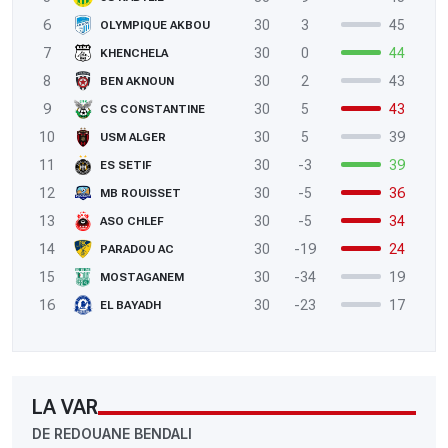
6
30
3
45
OLYMPIQUE AKBOU
7
30
0
44
KHENCHELA
8
30
2
43
BEN AKNOUN
9
30
5
43
CS CONSTANTINE
10
30
5
39
USM ALGER
11
30
-3
39
ES SETIF
12
30
-5
36
MB ROUISSET
13
30
-5
34
ASO CHLEF
14
30
-19
24
PARADOU AC
15
30
-34
19
MOSTAGANEM
16
30
-23
17
EL BAYADH
LA VAR
DE REDOUANE BENDALI