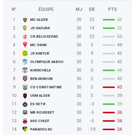
N°
ÉQUIPE
MJ
DB
PTS
1
30
23
65
MC ALGER
2
30
14
55
JS SAOURA
3
30
23
53
CR BELOUIZDAD
4
30
5
49
MC ORAN
5
30
9
45
JS KABYLIE
6
30
3
45
OLYMPIQUE AKBOU
7
30
0
44
KHENCHELA
8
30
2
43
BEN AKNOUN
9
30
5
43
CS CONSTANTINE
10
30
5
39
USM ALGER
11
30
-3
39
ES SETIF
12
30
-5
36
MB ROUISSET
13
30
-5
34
ASO CHLEF
14
30
-19
24
PARADOU AC