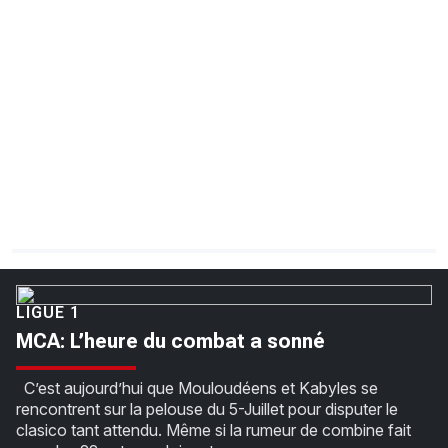
CHRONO
Vidéos
Fil d'actualités
La var
Version PDF
Politique de confidentialité
LIGUE 1
MCA: L’heure du combat a sonné
C’est aujourd’hui que Mouloudéens et Kabyles se
rencontrent sur la pelouse du 5-Juillet pour disputer le
clasico tant attendu. Même si la rumeur de combine fait