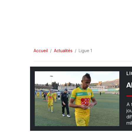
Accueil
Actualités
Ligue 1
LI
A
A 
jo
di
mi