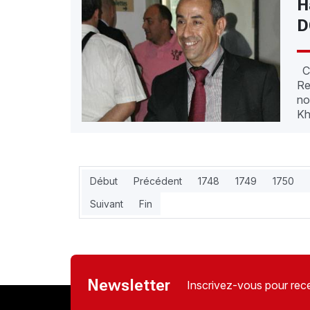
H
D
Co
Re
no
Kh
Début
Précédent
1748
1749
1750
Suivant
Fin
Newsletter
Inscrivez-vous pour rece