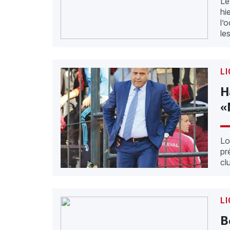
Le
hi
l’
le
LI
H
«
Lo
pr
cl
LI
B