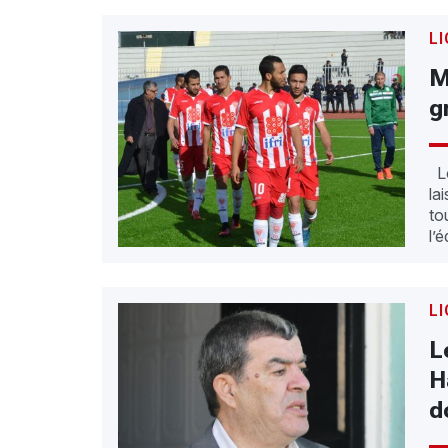
LI
M
g
Lo
la
to
l’
LI
L
H
d