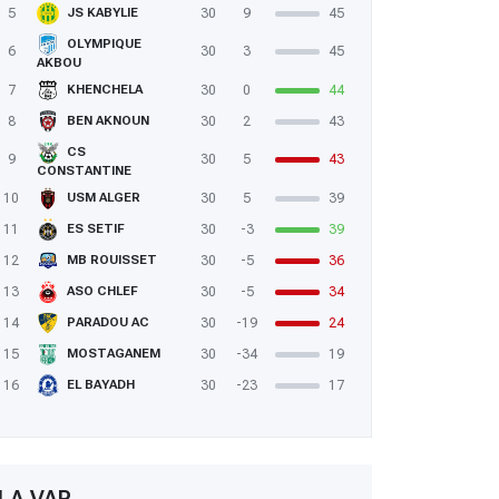
5
30
9
45
JS KABYLIE
OLYMPIQUE
6
30
3
45
AKBOU
7
30
0
44
KHENCHELA
8
30
2
43
BEN AKNOUN
CS
9
30
5
43
CONSTANTINE
10
30
5
39
USM ALGER
11
30
-3
39
ES SETIF
12
30
-5
36
MB ROUISSET
13
30
-5
34
ASO CHLEF
14
30
-19
24
PARADOU AC
15
30
-34
19
MOSTAGANEM
16
30
-23
17
EL BAYADH