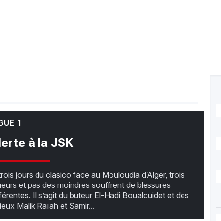
GUE 1
lerte à la JSK
trois jours du clasico face au Mouloudia d’Alger, trois
ueurs et pas des moindres souffrent de blessures
fférentes. Il s’agit du buteur El-Hadi Boualouidet et des
lieux Malik Raïah et Samir...