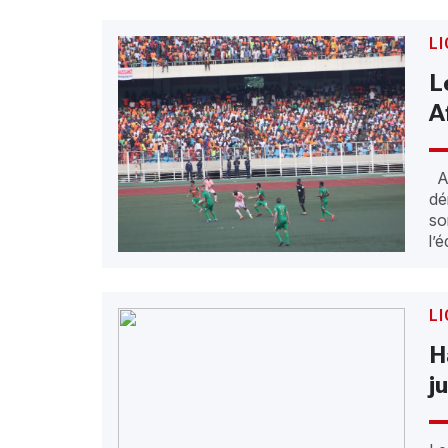
LI
L
A
Ap
dé
so
l’
LI
H
j