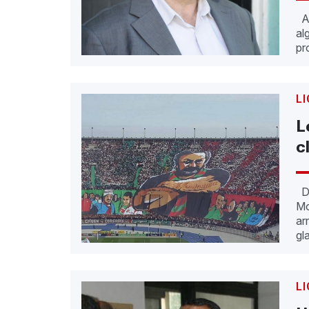
Ac
al
pr
LI
L
c
De
Mo
ar
gl
LI