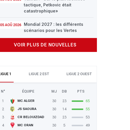
tactique, Petkovic était
catastrophique»
Mondial 2027 : les différents
05 AOÛ 2026
scénarios pour les Vertes
VOIR PLUS DE NOUVELLES
LIGUE 1
LIGUE 2 EST
LIGUE 2 OUEST
N°
ÉQUIPE
MJ
DB
PTS
1
30
23
65
MC ALGER
2
30
14
55
JS SAOURA
3
30
23
53
CR BELOUIZDAD
4
30
5
49
MC ORAN