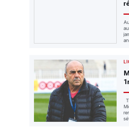
r
Au
au
ja
an
LI
M
1
Tr
Mi
re
sé