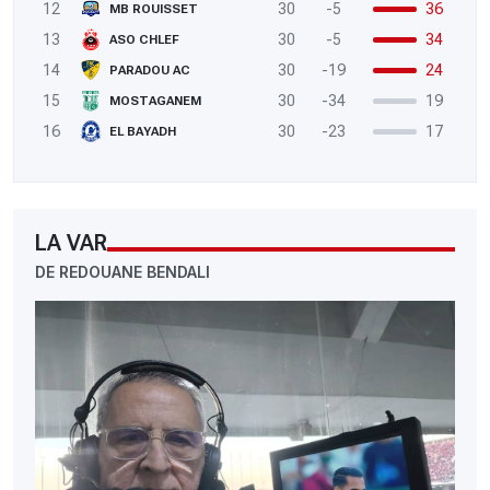
12
30
-5
36
MB ROUISSET
13
30
-5
34
ASO CHLEF
14
30
-19
24
PARADOU AC
15
30
-34
19
MOSTAGANEM
16
30
-23
17
EL BAYADH
LA VAR
DE REDOUANE BENDALI