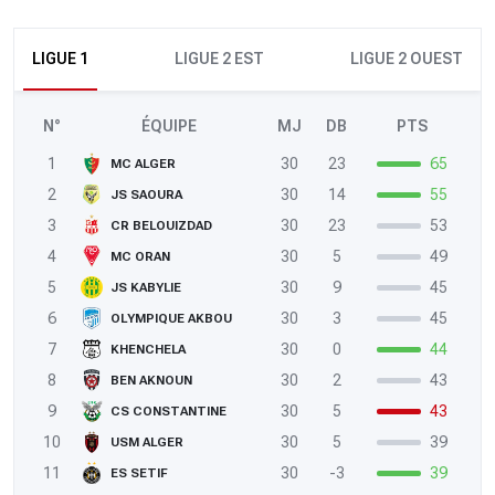
LIGUE 1
LIGUE 2 EST
LIGUE 2 OUEST
N°
ÉQUIPE
MJ
DB
PTS
1
30
23
65
MC ALGER
2
30
14
55
JS SAOURA
3
30
23
53
CR BELOUIZDAD
4
30
5
49
MC ORAN
5
30
9
45
JS KABYLIE
6
30
3
45
OLYMPIQUE AKBOU
7
30
0
44
KHENCHELA
8
30
2
43
BEN AKNOUN
9
30
5
43
CS CONSTANTINE
10
30
5
39
USM ALGER
11
30
-3
39
ES SETIF