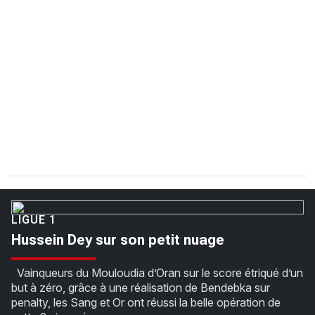
CHRONO
Vidéos
Fil d'actualités
La var
Version PDF
Politique de confidentialité
LIGUE 1
Hussein Dey sur son petit nuage
Vainqueurs du Mouloudia d’Oran sur le score étriqué d’un
but à zéro, grâce à une réalisation de Bendebka sur
penalty, les Sang et Or ont réussi la belle opération de