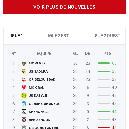
VOIR PLUS DE NOUVELLES
LIGUE 1
LIGUE 2 EST
LIGUE 2 OUEST
N°
ÉQUIPE
MJ
DB
PTS
1
30
23
65
MC ALGER
2
30
14
55
JS SAOURA
3
30
23
53
CR BELOUIZDAD
4
30
5
49
MC ORAN
5
30
9
45
JS KABYLIE
6
30
3
45
OLYMPIQUE AKBOU
7
30
0
44
KHENCHELA
8
30
2
43
BEN AKNOUN
9
30
5
43
CS CONSTANTINE