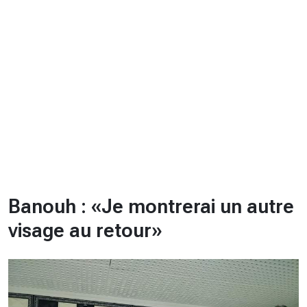
CHRONO
Vidéos
Fil d'actualités
La var
Version PDF
Politique de confidentialité
Banouh : «Je montrerai un autre
visage au retour»