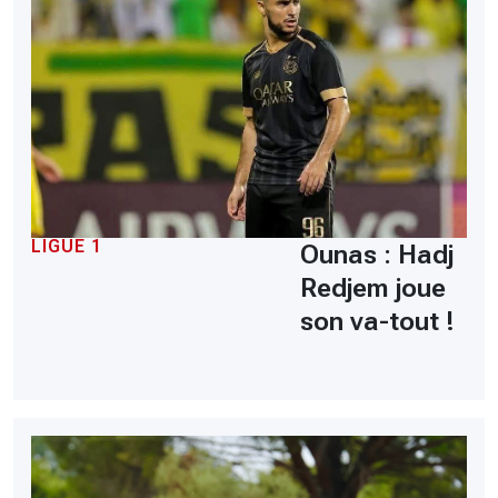
LIGUE 1
Ounas : Hadj
Redjem joue
son va-tout !