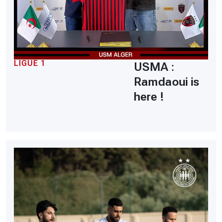
LIGUE 1
USMA :
Ramdaoui is
here !