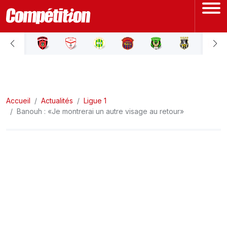
ACCUEIL
LIGUE 1
Accueil
LIGUE 2
Actualités
Ligue 1
Banouh : «Je montrerai un autre visage au retour»
COUPE D'ALGÉRIE
ÉQUIPE NATIONALE
COUPE DU MONDE
Actualités
Interviews