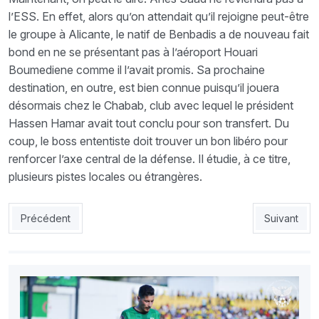
l’ESS. En effet, alors qu’on attendait qu’il rejoigne peut-être
le groupe à Alicante, le natif de Benbadis a de nouveau fait
bond en ne se présentant pas à l’aéroport Houari
Boumediene comme il l’avait promis. Sa prochaine
destination, en outre, est bien connue puisqu’il jouera
désormais chez le Chabab, club avec lequel le président
Hassen Hamar avait tout conclu pour son transfert. Du
coup, le boss ententiste doit trouver un bon libéro pour
renforcer l’axe central de la défense. Il étudie, à ce titre,
plusieurs pistes locales ou étrangères.
Article précédent : CRB : Allik rassure pour Amrani
Article suiv
Précédent
Suivant