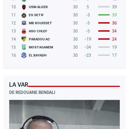
10
30
5
39
USM ALGER
11
30
-3
39
ES SETIF
12
30
-5
36
MB ROUISSET
13
30
-5
34
ASO CHLEF
14
30
-19
24
PARADOU AC
15
30
-34
19
MOSTAGANEM
16
30
-23
17
EL BAYADH
LA VAR
DE REDOUANE BENDALI