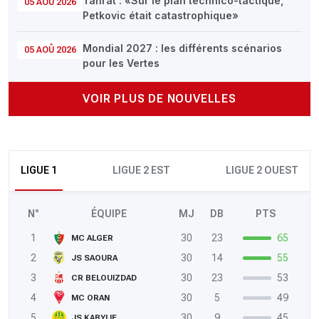
Tahrat : «Sur le plan technico-tactique,
05 AOÛ 2026
Petkovic était catastrophique»
Mondial 2027 : les différents scénarios
05 AOÛ 2026
pour les Vertes
VOIR PLUS DE NOUVELLES
LIGUE 1
LIGUE 2 EST
LIGUE 2 OUEST
N°
ÉQUIPE
MJ
DB
PTS
1
30
23
65
MC ALGER
2
30
14
55
JS SAOURA
3
30
23
53
CR BELOUIZDAD
4
30
5
49
MC ORAN
5
30
9
45
JS KABYLIE