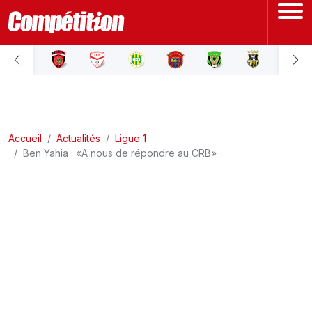
ACCUEIL
LIGUE 1
Accueil
LIGUE 2
Actualités
Ligue 1
Ben Yahia : «A nous de répondre au CRB»
COUPE D'ALGÉRIE
ÉQUIPE NATIONALE
COUPE DU MONDE
Actualités
Interviews