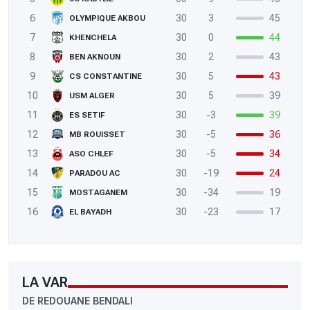
6
30
3
45
OLYMPIQUE AKBOU
7
30
0
44
KHENCHELA
8
30
2
43
BEN AKNOUN
9
30
5
43
CS CONSTANTINE
10
30
5
39
USM ALGER
11
30
-3
39
ES SETIF
12
30
-5
36
MB ROUISSET
13
30
-5
34
ASO CHLEF
14
30
-19
24
PARADOU AC
15
30
-34
19
MOSTAGANEM
16
30
-23
17
EL BAYADH
LA VAR
DE REDOUANE BENDALI