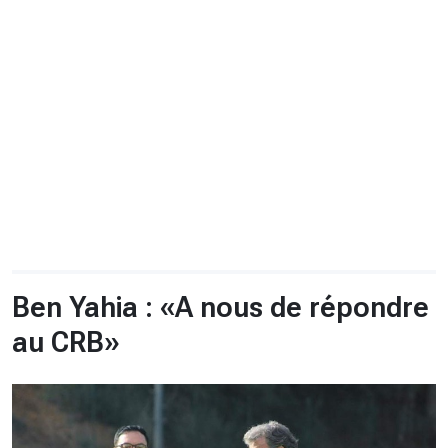
CHRONO
Vidéos
Fil d'actualités
La var
Version PDF
Politique de confidentialité
Ben Yahia : «A nous de répondre
au CRB»