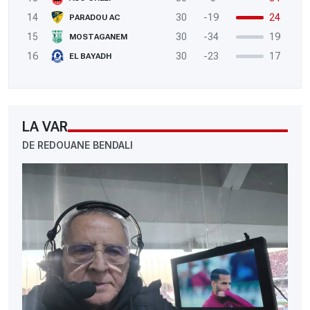
14
30
-19
24
PARADOU AC
15
30
-34
19
MOSTAGANEM
16
30
-23
17
EL BAYADH
LA VAR
DE REDOUANE BENDALI