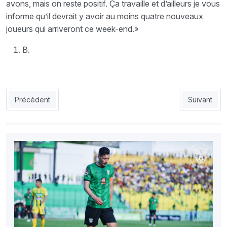
avons, mais on reste positif. Ça travaille et d’ailleurs je vous
informe qu’il devrait y avoir au moins quatre nouveaux
joueurs qui arriveront ce week-end.»
B.
Article précédent : USMA : Meziane incertain face à la Force A
Article suiv
Précédent
Suivant