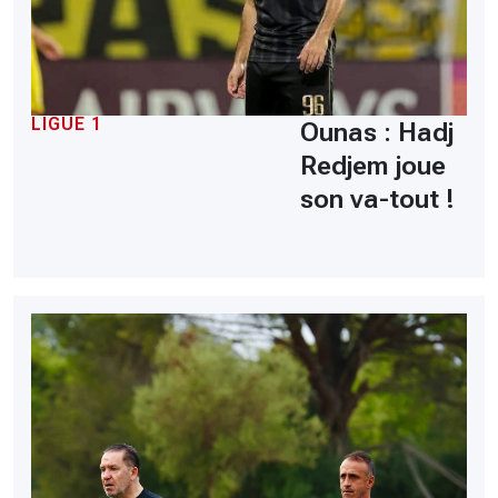
LIGUE 1
Ounas : Hadj
Redjem joue
son va-tout !