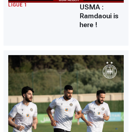
LIGUE 1
USMA :
Ramdaoui is
here !