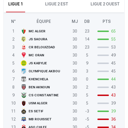
LIGUE 1
LIGUE 2 EST
LIGUE 2 OUEST
N°
ÉQUIPE
MJ
DB
PTS
1
30
23
65
MC ALGER
2
30
14
55
JS SAOURA
3
30
23
53
CR BELOUIZDAD
4
30
5
49
MC ORAN
5
30
9
45
JS KABYLIE
6
30
3
45
OLYMPIQUE AKBOU
7
30
0
44
KHENCHELA
8
30
2
43
BEN AKNOUN
9
30
5
43
CS CONSTANTINE
10
30
5
39
USM ALGER
11
30
-3
39
ES SETIF
12
30
-5
36
MB ROUISSET
13
30
-5
34
ASO CHLEF