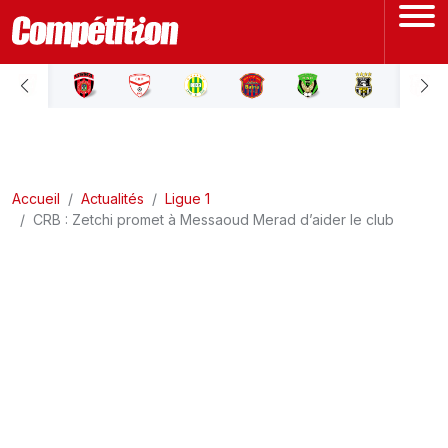
ACCUEIL
LIGUE 1
Accueil
LIGUE 2
Actualités
Ligue 1
CRB : Zetchi promet à Messaoud Merad d’aider le club
COUPE D'ALGÉRIE
ÉQUIPE NATIONALE
COUPE DU MONDE
Actualités
Interviews