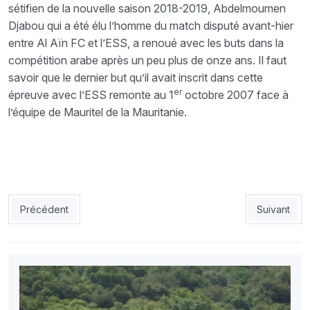
sétifien de la nouvelle saison 2018-2019, Abdelmoumen
Djabou qui a été élu l’homme du match disputé avant-hier
entre Al Aïn FC et l’ESS, a renoué avec les buts dans la
compétition arabe après un peu plus de onze ans. Il faut
savoir que le dernier but qu’il avait inscrit dans cette
er
épreuve avec l’ESS remonte au 1
octobre 2007 face à
l’équipe de Mauritel de la Mauritanie.
Article précédent : CRB : Zetchi promet à Messaoud Merad d’aid
Article sui
Précédent
Suivant