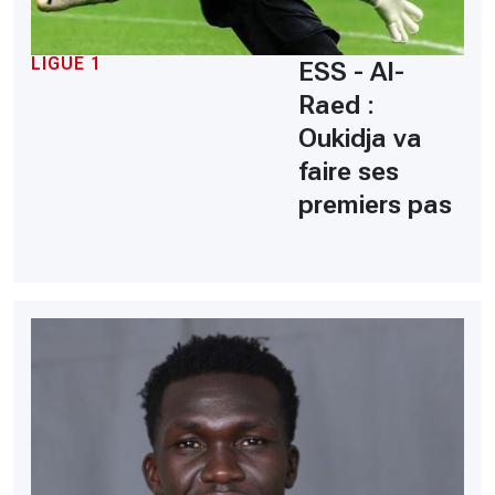
LIGUE 1
ESS - Al-
Raed :
Oukidja va
faire ses
premiers pas