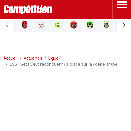
ACCUEIL
LIGUE 1
Accueil
LIGUE 2
Actualités
Ligue 1
ESS : Sétif veut reconquérir sa place sur la scène arabe
COUPE D'ALGÉRIE
ÉQUIPE NATIONALE
COUPE DU MONDE
Actualités
Interviews