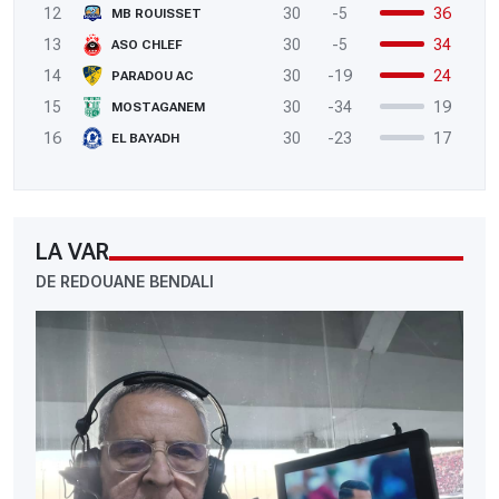
12
30
-5
36
MB ROUISSET
13
30
-5
34
ASO CHLEF
14
30
-19
24
PARADOU AC
15
30
-34
19
MOSTAGANEM
16
30
-23
17
EL BAYADH
LA VAR
DE REDOUANE BENDALI