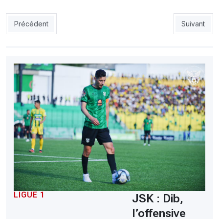
Article précédent : ESS : résiliations en série, une facture salée
Article sui
Précédent
Suivant
LIGUE 1
JSK : Dib,
l’offensive