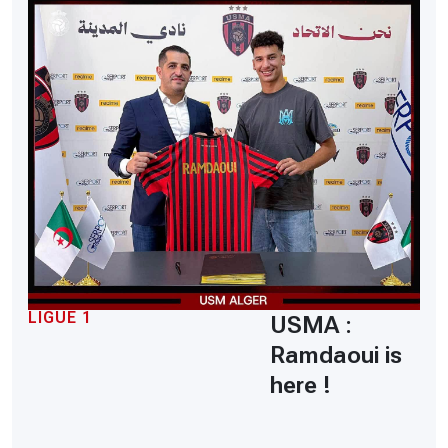
LIGUE 1
USMA :
Ramdaoui is
here !