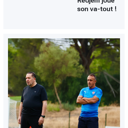
Redjem joue
son va-tout !