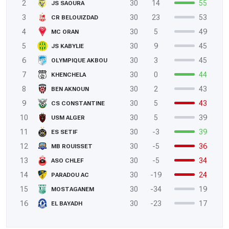
2
30
14
55
JS SAOURA
3
30
23
53
CR BELOUIZDAD
4
30
5
49
MC ORAN
5
30
9
45
JS KABYLIE
6
30
3
45
OLYMPIQUE AKBOU
7
30
0
44
KHENCHELA
8
30
2
43
BEN AKNOUN
9
30
5
43
CS CONSTANTINE
10
30
5
39
USM ALGER
11
30
-3
39
ES SETIF
12
30
-5
36
MB ROUISSET
13
30
-5
34
ASO CHLEF
14
30
-19
24
PARADOU AC
15
30
-34
19
MOSTAGANEM
16
30
-23
17
EL BAYADH