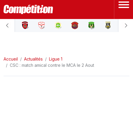
ACCUEIL
LIGUE 1
Accueil
LIGUE 2
Actualités
Ligue 1
CSC : match amical contre le MCA le 2 Aout
COUPE D'ALGÉRIE
ÉQUIPE NATIONALE
COUPE DU MONDE
Actualités
Interviews