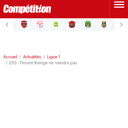
ACCUEIL
LIGUE 1
Accueil
LIGUE 2
Actualités
Ligue 1
ESS : Florent Ibenge ne viendra pas
COUPE D'ALGÉRIE
ÉQUIPE NATIONALE
COUPE DU MONDE
Actualités
Interviews