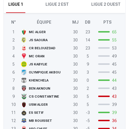
LIGUE 1
LIGUE 2 EST
LIGUE 2 OUEST
N°
ÉQUIPE
MJ
DB
PTS
1
30
23
65
MC ALGER
2
30
14
55
JS SAOURA
3
30
23
53
CR BELOUIZDAD
4
30
5
49
MC ORAN
5
30
9
45
JS KABYLIE
6
30
3
45
OLYMPIQUE AKBOU
7
30
0
44
KHENCHELA
8
30
2
43
BEN AKNOUN
9
30
5
43
CS CONSTANTINE
10
30
5
39
USM ALGER
11
30
-3
39
ES SETIF
12
30
-5
36
MB ROUISSET
13
30
-5
34
ASO CHLEF