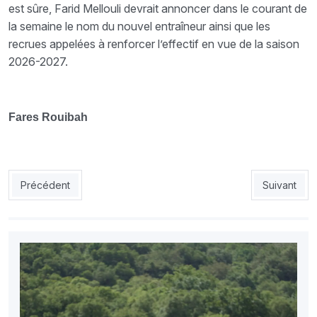
est sûre, Farid Mellouli devrait annoncer dans le courant de
la semaine le nom du nouvel entraîneur ainsi que les
recrues appelées à renforcer l’effectif en vue de la saison
2026-2027.
Fares Rouibah
Article précédent : N’Diaye sème le doute : « Si je suis encore 
Article suiv
Précédent
Suivant