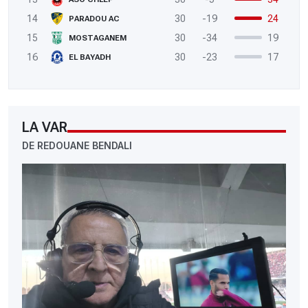
14
30
-19
24
PARADOU AC
15
30
-34
19
MOSTAGANEM
16
30
-23
17
EL BAYADH
LA VAR
DE REDOUANE BENDALI