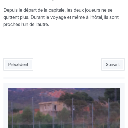
Depuis le départ de la capitale, les deux joueurs ne se
quittent plus. Durant le voyage et même à l’hôtel, ils sont
proches l’un de l’autre.
Article précédent : CRB : Amrani demande 2 jours pour réfléchir
Article suiv
Précédent
Suivant