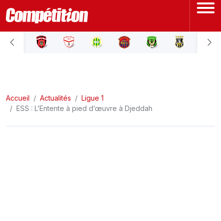
ACCUEIL
LIGUE 1
Accueil
LIGUE 2
Actualités
Ligue 1
ESS : L’Entente à pied d’œuvre à Djeddah
COUPE D'ALGÉRIE
ÉQUIPE NATIONALE
COUPE DU MONDE
Actualités
Interviews