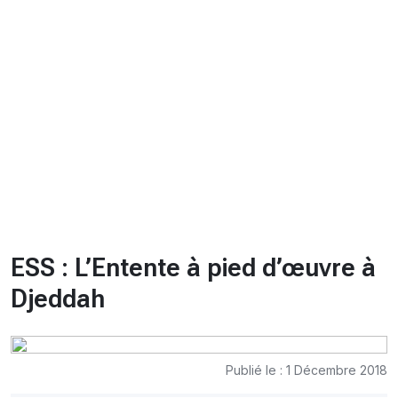
CHRONO
Vidéos
Fil d'actualités
La var
Version PDF
Politique de confidentialité
ESS : L’Entente à pied d’œuvre à
Djeddah
Publié le : 1 Décembre 2018