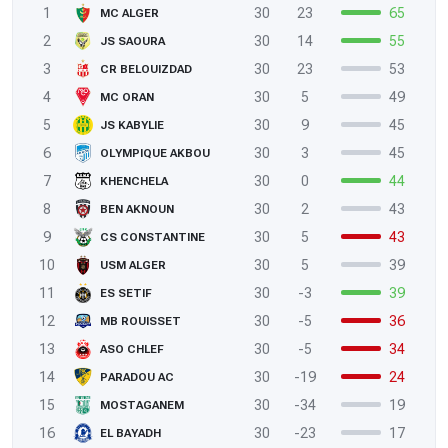
1
30
23
65
MC ALGER
2
30
14
55
JS SAOURA
3
30
23
53
CR BELOUIZDAD
4
30
5
49
MC ORAN
5
30
9
45
JS KABYLIE
6
30
3
45
OLYMPIQUE AKBOU
7
30
0
44
KHENCHELA
8
30
2
43
BEN AKNOUN
9
30
5
43
CS CONSTANTINE
10
30
5
39
USM ALGER
11
30
-3
39
ES SETIF
12
30
-5
36
MB ROUISSET
13
30
-5
34
ASO CHLEF
14
30
-19
24
PARADOU AC
15
30
-34
19
MOSTAGANEM
16
30
-23
17
EL BAYADH