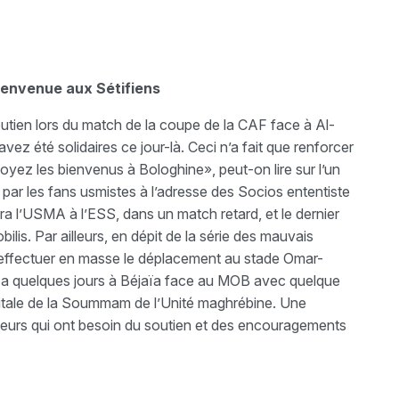
ienvenue aux Sétifiens
soutien lors du match de la coupe de la CAF face à Al-
z été solidaires ce jour-là. Ceci n’a fait que renforcer
oyez les bienvenus à Bologhine», peut-on lire sur l’un
r les fans usmistes à l’adresse des Socios ententiste
 l’USMA à l’ESS, dans un match retard, et le dernier
lis. Par ailleurs, en dépit de la série des mauvais
t effectuer en masse le déplacement au stade Omar-
y a quelques jours à Béjaïa face au MOB avec quelque
apitale de la Soummam de l’Unité maghrébine. Une
ueurs qui ont besoin du soutien et des encouragements