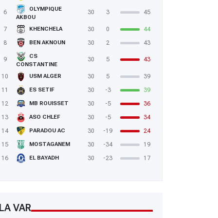
OLYMPIQUE
6
30
3
45
AKBOU
7
30
0
44
KHENCHELA
8
30
2
43
BEN AKNOUN
CS
9
30
5
43
CONSTANTINE
10
30
5
39
USM ALGER
11
30
-3
39
ES SETIF
12
30
-5
36
MB ROUISSET
13
30
-5
34
ASO CHLEF
14
30
-19
24
PARADOU AC
15
30
-34
19
MOSTAGANEM
16
30
-23
17
EL BAYADH
LA VAR