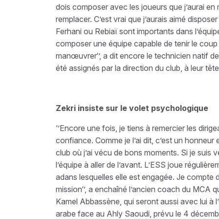
dois composer avec les joueurs que j’aurai en m
remplacer. C’est vrai que j’aurais aimé dispo
Ferhani ou Rebiaï sont importants dans l’équipe
composer une équipe capable de tenir le coup c
manœuvrer‘’, a dit encore le technicien natif de
été assignés par la direction du club, à leur tê
Zekri insiste sur le volet psychologique
‘’Encore une fois, je tiens à remercier les dirig
confiance. Comme je l’ai dit, c’est un honneur 
club où j’ai vécu de bons moments. Si je suis ve
l’équipe à aller de l’avant. L’ESS joue régulièr
adans lesquelles elle est engagée. Je compte d
mission‘’, a enchaîné l’ancien coach du MCA qu
Kamel Abbassène, qui seront aussi avec lui à l
arabe face au Ahly Saoudi, prévu le 4 décemb