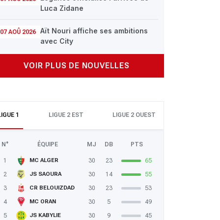
Luca Zidane
Aït Nouri affiche ses ambitions
07 AOÛ 2026
avec City
VOIR PLUS DE NOUVELLES
LIGUE 1
LIGUE 2 EST
LIGUE 2 OUEST
N°
ÉQUIPE
MJ
DB
PTS
1
30
23
65
MC ALGER
2
30
14
55
JS SAOURA
3
30
23
53
CR BELOUIZDAD
4
30
5
49
MC ORAN
5
30
9
45
JS KABYLIE