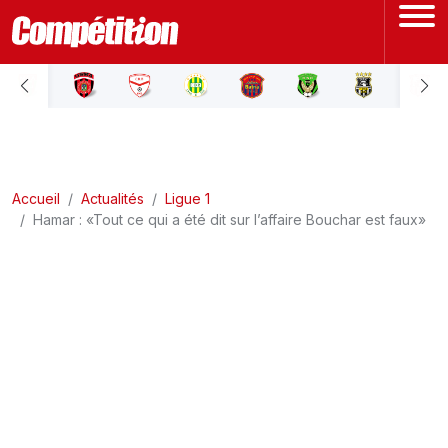
ACCUEIL
LIGUE 1
Accueil
LIGUE 2
Actualités
Ligue 1
Hamar : «Tout ce qui a été dit sur l’affaire Bouchar est faux»
COUPE D'ALGÉRIE
ÉQUIPE NATIONALE
COUPE DU MONDE
Actualités
Interviews