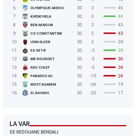
6
30
3
45
OLYMPIQUE AKBOU
7
30
0
44
KHENCHELA
8
30
2
43
BEN AKNOUN
9
30
5
43
CS CONSTANTINE
10
30
5
39
USM ALGER
11
30
-3
39
ES SETIF
12
30
-5
36
MB ROUISSET
13
30
-5
34
ASO CHLEF
14
30
-19
24
PARADOU AC
15
30
-34
19
MOSTAGANEM
16
30
-23
17
EL BAYADH
LA VAR
DE REDOUANE BENDALI