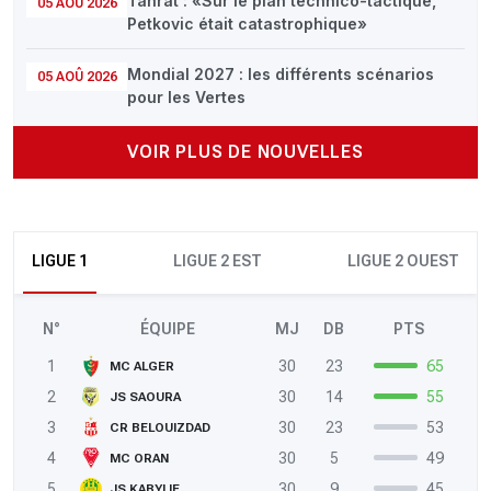
Tahrat : «Sur le plan technico-tactique,
05 AOÛ 2026
Petkovic était catastrophique»
Mondial 2027 : les différents scénarios
05 AOÛ 2026
pour les Vertes
VOIR PLUS DE NOUVELLES
LIGUE 1
LIGUE 2 EST
LIGUE 2 OUEST
N°
ÉQUIPE
MJ
DB
PTS
1
30
23
65
MC ALGER
2
30
14
55
JS SAOURA
3
30
23
53
CR BELOUIZDAD
4
30
5
49
MC ORAN
5
30
9
45
JS KABYLIE