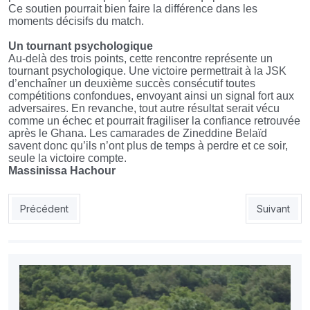
Ce soutien pourrait bien faire la différence dans les
moments décisifs du match.
Un tournant psychologique
Au-delà des trois points, cette rencontre représente un
tournant psychologique. Une victoire permettrait à la JSK
d’enchaîner un deuxième succès consécutif toutes
compétitions confondues, envoyant ainsi un signal fort aux
adversaires. En revanche, tout autre résultat serait vécu
comme un échec et pourrait fragiliser la confiance retrouvée
après le Ghana. Les camarades de Zineddine Belaïd
savent donc qu’ils n’ont plus de temps à perdre et ce soir,
seule la victoire compte.
Massinissa Hachour
Article précédent : MCO : Garrido peaufine ses armes avant le 
Article sui
Précédent
Suivant