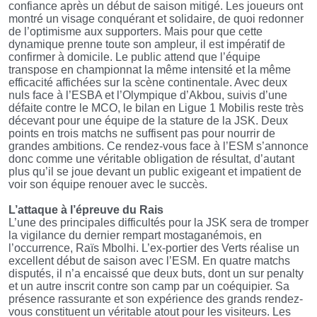
confiance après un début de saison mitigé. Les joueurs ont
montré un visage conquérant et solidaire, de quoi redonner
de l’optimisme aux supporters. Mais pour que cette
dynamique prenne toute son ampleur, il est impératif de
confirmer à domicile. Le public attend que l’équipe
transpose en championnat la même intensité et la même
efficacité affichées sur la scène continentale. Avec deux
nuls face à l’ESBA et l’Olympique d’Akbou, suivis d’une
défaite contre le MCO, le bilan en Ligue 1 Mobilis reste très
décevant pour une équipe de la stature de la JSK. Deux
points en trois matchs ne suffisent pas pour nourrir de
grandes ambitions. Ce rendez-vous face à l’ESM s’annonce
donc comme une véritable obligation de résultat, d’autant
plus qu’il se joue devant un public exigeant et impatient de
voir son équipe renouer avec le succès.
L’attaque à l’épreuve du Rais
L’une des principales difficultés pour la JSK sera de tromper
la vigilance du dernier rempart mostaganémois, en
l’occurrence, Raïs Mbolhi. L’ex-portier des Verts réalise un
excellent début de saison avec l’ESM. En quatre matchs
disputés, il n’a encaissé que deux buts, dont un sur penalty
et un autre inscrit contre son camp par un coéquipier. Sa
présence rassurante et son expérience des grands rendez-
vous constituent un véritable atout pour les visiteurs. Les