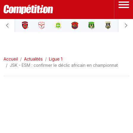
ACCUEIL
LIGUE 1
Accueil
LIGUE 2
Actualités
Ligue 1
JSK - ESM : confirmer le déclic africain en championnat
COUPE D'ALGÉRIE
ÉQUIPE NATIONALE
COUPE DU MONDE
Actualités
Interviews