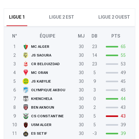
LIGUE 1
LIGUE 2 EST
LIGUE 2 OUEST
N°
ÉQUIPE
MJ
DB
PTS
1
30
23
65
MC ALGER
2
30
14
55
JS SAOURA
3
30
23
53
CR BELOUIZDAD
4
30
5
49
MC ORAN
5
30
9
45
JS KABYLIE
6
30
3
45
OLYMPIQUE AKBOU
7
30
0
44
KHENCHELA
8
30
2
43
BEN AKNOUN
9
30
5
43
CS CONSTANTINE
10
30
5
39
USM ALGER
11
30
-3
39
ES SETIF