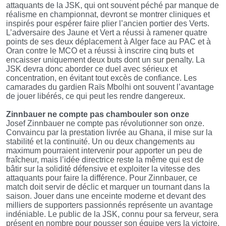
attaquants de la JSK, qui ont souvent péché par manque de
réalisme en championnat, devront se montrer cliniques et
inspirés pour espérer faire plier l’ancien portier des Verts.
L’adversaire des Jaune et Vert a réussi à ramener quatre
points de ses deux déplacement à Alger face au PAC et à
Oran contre le MCO et a réussi à inscrire cinq buts et
encaisser uniquement deux buts dont un sur penalty. La
JSK devra donc aborder ce duel avec sérieux et
concentration, en évitant tout excès de confiance. Les
camarades du gardien Raïs Mbolhi ont souvent l’avantage
de jouer libérés, ce qui peut les rendre dangereux.
Zinnbauer ne compte pas chambouler son onze
Josef Zinnbauer ne compte pas révolutionner son onze.
Convaincu par la prestation livrée au Ghana, il mise sur la
stabilité et la continuité. Un ou deux changements au
maximum pourraient intervenir pour apporter un peu de
fraîcheur, mais l’idée directrice reste la même qui est de
bâtir sur la solidité défensive et exploiter la vitesse des
attaquants pour faire la différence. Pour Zinnbauer, ce
match doit servir de déclic et marquer un tournant dans la
saison. Jouer dans une enceinte moderne et devant des
milliers de supporters passionnés représente un avantage
indéniable. Le public de la JSK, connu pour sa ferveur, sera
présent en nombre pour pousser son équipe vers la victoire.