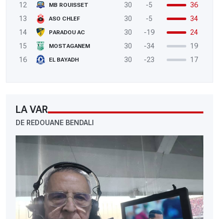
12
30
-5
36
MB ROUISSET
13
30
-5
34
ASO CHLEF
14
30
-19
24
PARADOU AC
15
30
-34
19
MOSTAGANEM
16
30
-23
17
EL BAYADH
LA VAR
DE REDOUANE BENDALI