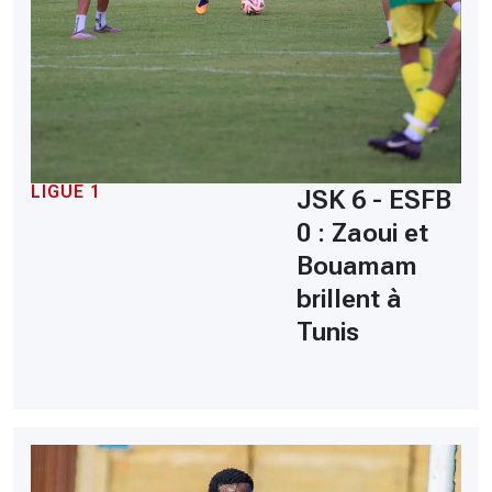
LIGUE 1
JSK 6 - ESFB
0 : Zaoui et
Bouamam
brillent à
Tunis