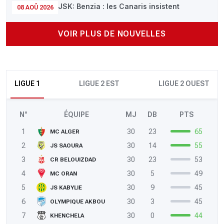
JSK: Benzia : les Canaris insistent
08 AOÛ 2026
VOIR PLUS DE NOUVELLES
LIGUE 1
LIGUE 2 EST
LIGUE 2 OUEST
N°
ÉQUIPE
MJ
DB
PTS
1
30
23
65
MC ALGER
2
30
14
55
JS SAOURA
3
30
23
53
CR BELOUIZDAD
4
30
5
49
MC ORAN
5
30
9
45
JS KABYLIE
6
30
3
45
OLYMPIQUE AKBOU
7
30
0
44
KHENCHELA