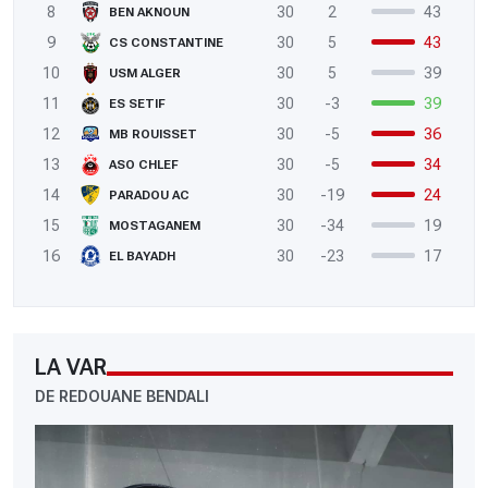
8
30
2
43
BEN AKNOUN
9
30
5
43
CS CONSTANTINE
10
30
5
39
USM ALGER
11
30
-3
39
ES SETIF
12
30
-5
36
MB ROUISSET
13
30
-5
34
ASO CHLEF
14
30
-19
24
PARADOU AC
15
30
-34
19
MOSTAGANEM
16
30
-23
17
EL BAYADH
LA VAR
DE REDOUANE BENDALI