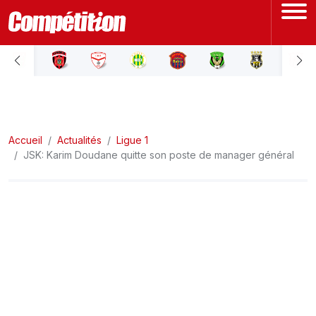
ACCUEIL
LIGUE 1
Accueil
LIGUE 2
Actualités
Ligue 1
JSK: Karim Doudane quitte son poste de manager général
COUPE D'ALGÉRIE
ÉQUIPE NATIONALE
COUPE DU MONDE
Actualités
Interviews