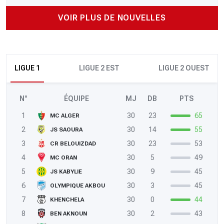
VOIR PLUS DE NOUVELLES
LIGUE 1
LIGUE 2 EST
LIGUE 2 OUEST
N°
ÉQUIPE
MJ
DB
PTS
1
30
23
65
MC ALGER
2
30
14
55
JS SAOURA
3
30
23
53
CR BELOUIZDAD
4
30
5
49
MC ORAN
5
30
9
45
JS KABYLIE
6
30
3
45
OLYMPIQUE AKBOU
7
30
0
44
KHENCHELA
8
30
2
43
BEN AKNOUN