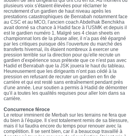
soutien de ses dirigeants qui ont cru en lui. Au moment où
plusieurs voix s'étaient élevées pour réclamer le
recrutement d'un gardien de haut niveau après les
prestations catastrophiques de Benrabah notamment face
au CSC et au MCO, l'ancien coach Abdelhak Benchikha
avait donné sa chance à Hadid face à l'USMK et depuis il
est le gardien numéro 1. Malgré ses 4 clean sheets en
championnat lors de la phase aller, il n'a pas été épargné
par les critiques puisque dès l'ouverture du marché des
transferts hivernal, ils étaient nombreux à exercer une
pression terrible sur la direction pour qu'elle recrute un
gardien d'expérience sous prétexte que ce n'est pas avec
Hadid et Benrabah que la JSK jouera le haut du tableau.
Heureusement que les dirigeants n'ont pas cédé à la
pression en refusant de recruter un gardien en fin de
carrière et qui est resté sans entraînement pendant près
d'une année. Leur soutien a permis à Hadid de démontrer
qu'il a toutes les qualités requises pour aller loin dans sa
carrière.
Concurrence féroce
Le retour imminent de Merbah sur les terrains ne fera que
du bien à l'équipe. Il s'est totalement remis de sa blessure,
mais il lui faudra encore du temps pour renouer avec la
compétition. Il se sent bien, car il a beaucoup travaillé à