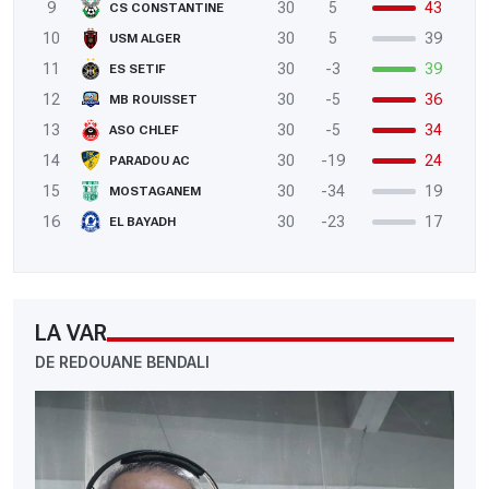
9
30
5
43
CS CONSTANTINE
10
30
5
39
USM ALGER
11
30
-3
39
ES SETIF
12
30
-5
36
MB ROUISSET
13
30
-5
34
ASO CHLEF
14
30
-19
24
PARADOU AC
15
30
-34
19
MOSTAGANEM
16
30
-23
17
EL BAYADH
LA VAR
DE REDOUANE BENDALI