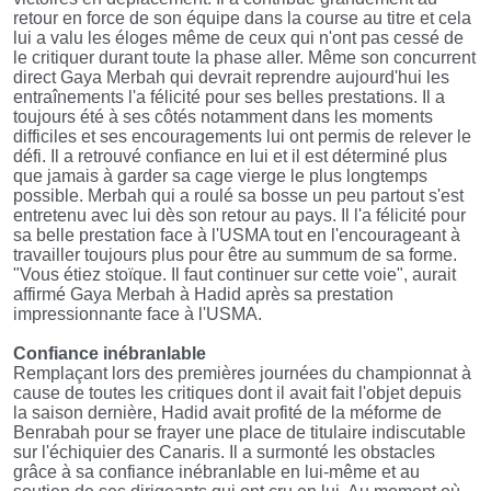
retour en force de son équipe dans la course au titre et cela
lui a valu les éloges même de ceux qui n'ont pas cessé de
le critiquer durant toute la phase aller. Même son concurrent
direct Gaya Merbah qui devrait reprendre aujourd'hui les
entraînements l'a félicité pour ses belles prestations. Il a
toujours été à ses côtés notamment dans les moments
difficiles et ses encouragements lui ont permis de relever le
défi. Il a retrouvé confiance en lui et il est déterminé plus
que jamais à garder sa cage vierge le plus longtemps
possible. Merbah qui a roulé sa bosse un peu partout s'est
entretenu avec lui dès son retour au pays. Il l'a félicité pour
sa belle prestation face à l'USMA tout en l'encourageant à
travailler toujours plus pour être au summum de sa forme.
"Vous étiez stoïque. Il faut continuer sur cette voie", aurait
affirmé Gaya Merbah à Hadid après sa prestation
impressionnante face à l'USMA.
Confiance inébranlable
Remplaçant lors des premières journées du championnat à
cause de toutes les critiques dont il avait fait l'objet depuis
la saison dernière, Hadid avait profité de la méforme de
Benrabah pour se frayer une place de titulaire indiscutable
sur l'échiquier des Canaris. Il a surmonté les obstacles
grâce à sa confiance inébranlable en lui-même et au