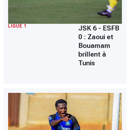
LIGUE 1
JSK 6 - ESFB
0 : Zaoui et
Bouamam
brillent à
Tunis