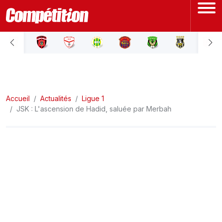
ACCUEIL
LIGUE 1
Accueil
LIGUE 2
Actualités
Ligue 1
JSK : L'ascension de Hadid, saluée par Merbah
COUPE D'ALGÉRIE
ÉQUIPE NATIONALE
COUPE DU MONDE
Actualités
Interviews