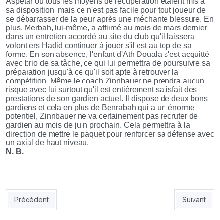
Aspetar où tous les moyens de récupération étaient mis à
sa disposition, mais ce n'est pas facile pour tout joueur de
se débarrasser de la peur après une méchante blessure. En
plus, Merbah, lui-même, a affirmé au mois de mars dernier
dans un entretien accordé au site du club qu'il laissera
volontiers Hadid continuer à jouer s'il est au top de sa
forme. En son absence, l'enfant d'Ath Douala s'est acquitté
avec brio de sa tâche, ce qui lui permettra de poursuivre sa
préparation jusqu'à ce qu'il soit apte à retrouver la
compétition. Même le coach Zinnbauer ne prendra aucun
risque avec lui surtout qu'il est entièrement satisfait des
prestations de son gardien actuel. Il dispose de deux bons
gardiens et cela en plus de Benrabah qui a un énorme
potentiel, Zinnbauer ne va certainement pas recruter de
gardien au mois de juin prochain. Cela permettra à la
direction de mettre le paquet pour renforcer sa défense avec
un axial de haut niveau.
N. B.
Article précédent : MCO : le mode survie activé
Article sui
Précédent
Suivant