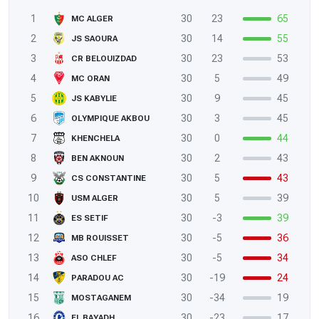
1
30
23
65
MC ALGER
2
30
14
55
JS SAOURA
3
30
23
53
CR BELOUIZDAD
4
30
5
49
MC ORAN
5
30
9
45
JS KABYLIE
6
30
3
45
OLYMPIQUE AKBOU
7
30
0
44
KHENCHELA
8
30
2
43
BEN AKNOUN
9
30
5
43
CS CONSTANTINE
10
30
5
39
USM ALGER
11
30
-3
39
ES SETIF
12
30
-5
36
MB ROUISSET
13
30
-5
34
ASO CHLEF
14
30
-19
24
PARADOU AC
15
30
-34
19
MOSTAGANEM
16
30
-23
17
EL BAYADH