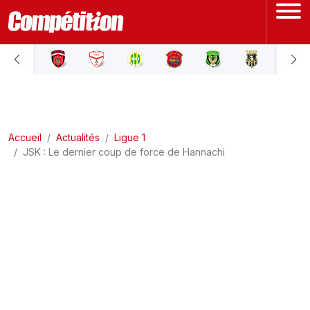
ACCUEIL
LIGUE 1
Accueil
LIGUE 2
Actualités
Ligue 1
JSK : Le dernier coup de force de Hannachi
COUPE D'ALGÉRIE
ÉQUIPE NATIONALE
COUPE DU MONDE
Actualités
Interviews