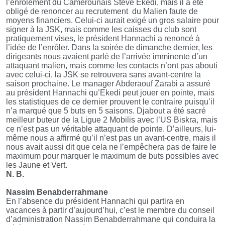
l’enrôlement du Camerounais Steve Ekedi, mais il a été
obligé de renoncer au recrutement
du Malien faute de
moyens financiers. Celui-ci aurait exigé un gros salaire pour
signer à la JSK, mais comme les caisses du club sont
pratiquement vises, le président Hannachi a renoncé à
l’idée de l’enrôler. Dans la soirée de dimanche dernier, les
dirigeants nous avaient parlé de l’arrivée imminente d’un
attaquant malien, mais comme les contacts n’ont pas abouti
avec celui-ci, la JSK se retrouvera sans avant-centre la
saison prochaine. Le manager Abderaouf Zarabi a assuré
au président Hannachi qu’Ekedi peut jouer en pointe, mais
les statistiques de ce dernier prouvent le contraire puisqu’il
n’a marqué que 5 buts en 5 saisons. Djabout a été sacré
meilleur buteur de la Ligue 2 Mobilis avec l’US Biskra, mais
ce n’est pas un véritable attaquant de pointe. D’ailleurs, lui-
même nous a affirmé qu’il n’est pas un avant-centre, mais il
nous avait aussi dit que cela ne l’empêchera pas de faire le
maximum pour marquer le maximum de buts possibles avec
les Jaune et Vert.
N. B.
Nassim Benabderrahmane
En l’absence du président Hannachi qui partira en
vacances à partir d’aujourd’hui, c’est le membre du conseil
d’administration Nassim Benabderrahmane qui conduira la