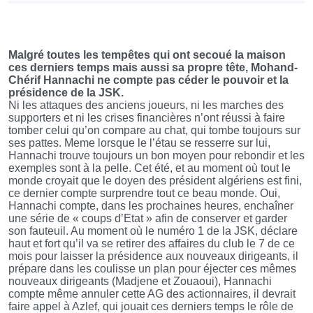
Malgré toutes les tempêtes qui ont secoué la maison
ces derniers temps mais aussi sa propre tête, Mohand-
Chérif Hannachi ne compte pas céder le pouvoir et la
présidence de la JSK.
Ni les attaques des anciens joueurs, ni les marches des
supporters et ni les crises financières n’ont réussi à faire
tomber celui qu’on compare au chat, qui tombe toujours sur
ses pattes. Meme lorsque le l’étau se resserre sur lui,
Hannachi trouve toujours un bon moyen pour rebondir et les
exemples sont à la pelle. Cet été, et au moment où tout le
monde croyait que le doyen des président algériens est fini,
ce dernier compte surprendre tout ce beau monde. Oui,
Hannachi compte, dans les prochaines heures, enchaîner
une série de « coups d’Etat » afin de conserver et garder
son fauteuil. Au moment où le numéro 1 de la JSK, déclare
haut et fort qu’il va se retirer des affaires du club le 7 de ce
mois pour laisser la présidence aux nouveaux dirigeants, il
prépare dans les coulisse un plan pour éjecter ces mêmes
nouveaux dirigeants (Madjene et Zouaoui), Hannachi
compte même annuler cette AG des actionnaires, il devrait
faire appel à Azlef, qui jouait ces derniers temps le rôle de