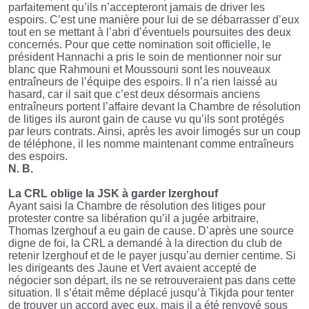
parfaitement qu’ils n’accepteront jamais de driver les
espoirs. C’est une manière pour lui de se débarrasser d’eux
tout en se mettant à l’abri d’éventuels poursuites des deux
concernés. Pour que cette nomination soit officielle, le
président Hannachi a pris le soin de mentionner noir sur
blanc que Rahmouni et Moussouni sont les nouveaux
entraîneurs de l’équipe des espoirs. Il n’a rien laissé au
hasard, car il sait que c’est deux désormais anciens
entraîneurs portent l’affaire devant la Chambre de résolution
de litiges ils auront gain de cause vu qu’ils sont protégés
par leurs contrats. Ainsi, après les avoir limogés sur un coup
de téléphone, il les nomme maintenant comme entraîneurs
des espoirs.
N. B.
La CRL oblige la JSK à garder Izerghouf
Ayant saisi la Chambre de résolution des litiges pour
protester contre sa libération qu’il a jugée arbitraire,
Thomas Izerghouf a eu gain de cause. D’après une source
digne de foi, la CRL a demandé à la direction du club de
retenir Izerghouf et de le payer jusqu’au dernier centime. Si
les dirigeants des Jaune et Vert avaient accepté de
négocier son départ, ils ne se retrouveraient pas dans cette
situation. Il s’était même déplacé jusqu’à Tikjda pour tenter
de trouver un accord avec eux, mais il a été renvoyé sous