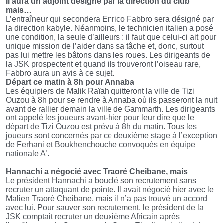
Il aura un adjoint désigné par la direction du club
mais…
L’entraîneur qui secondera Enrico Fabbro sera désigné par
la direction kabyle. Néanmoins, le technicien italien a posé
une condition, la seule d’ailleurs : il faut que celui-ci ait pour
unique mission de l’aider dans sa tâche et, donc, surtout
pas lui mettre les bâtons dans les roues. Les dirigeants de
la JSK prospectent et quand ils trouveront l’oiseau rare,
Fabbro aura un avis à ce sujet.
Départ ce matin à 8h pour Annaba
Les équipiers de Malik Raïah quitteront la ville de Tizi
Ouzou à 8h pour se rendre à Annaba où ils passeront la nuit
avant de rallier demain la ville de Gammarth. Les dirigeants
ont appelé les joueurs avant-hier pour leur dire que le
départ de Tizi Ouzou est prévu à 8h du matin. Tous les
joueurs sont concernés par ce deuxième stage à l’exception
de Ferhani et Boukhenchouche convoqués en équipe
nationale A’.
Hannachi a négocié avec Traoré Cheibane, mais
Le président Hannachi a bouclé son recrutement sans
recruter un attaquant de pointe. Il avait négocié hier avec le
Malien Traoré Cheibane, mais il n’a pas trouvé un accord
avec lui. Pour sauver son recrutement, le président de la
JSK comptait recruter un deuxième Africain après