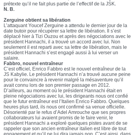
prétexte qu’il ne fait plus partie de l’effectif de la JSK.
N. B.
Zerguine obtient sa libération
L’attaquant Youcef Zerguine a attendu le dernier jour de la
date butoir pour récupérer sa lettre de libération. Il s’est
déplacé hier à Tizi Ouzou et après des négociations avec le
président Hannachi, il a trouvé un accord avec lui. Non
seulement il est reparti avec sa lettre de libération, mais le
président Hannachi s’est engagé aussi à lui verser un
salaire.
Fabbro, nouvel entraîneur
C’est officiel, Enrico Fabbro est le nouvel entraîneur de la
JS Kabylie. Le président Hannachi n’a trouvé aucune peine
pour le convaincre à revenir malgré la mésaventure qu’il
avait connu lors de son premier passage en 2012.
D’ailleurs, au moment où le président Hannachi était en
pleine négociations avec lui, les dirigeants nous ont confié
que le futur entraîneur est l’Italien Enrico Fabbro. Quelques
heures plus tard, ils nous ont confirmé sa venue officielle.
Désorienté par le refus d’Adel Amrouche que ses propres
collaborateurs lui avaient promis de le faire venir, le
président Hannachi a exploré quelques pistes avant de se
rappeler que son ancien entraîneur italien est libre de tout
engagement et qu’il ne lui dira jamais non. C’est ainsi, dans