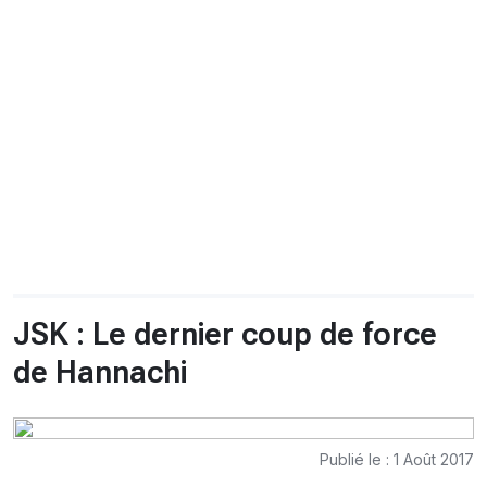
CHRONO
Vidéos
Fil d'actualités
La var
Version PDF
Politique de confidentialité
JSK : Le dernier coup de force
de Hannachi
Publié le : 1 Août 2017