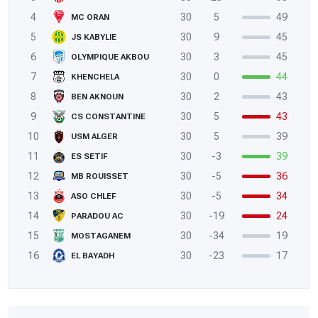
4
30
5
49
MC ORAN
5
30
9
45
JS KABYLIE
6
30
3
45
OLYMPIQUE AKBOU
7
30
0
44
KHENCHELA
8
30
2
43
BEN AKNOUN
9
30
5
43
CS CONSTANTINE
10
30
5
39
USM ALGER
11
30
-3
39
ES SETIF
12
30
-5
36
MB ROUISSET
13
30
-5
34
ASO CHLEF
14
30
-19
24
PARADOU AC
15
30
-34
19
MOSTAGANEM
16
30
-23
17
EL BAYADH