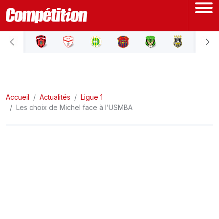
ACCUEIL
LIGUE 1
Accueil
LIGUE 2
Actualités
Ligue 1
Les choix de Michel face à l’USMBA
COUPE D'ALGÉRIE
ÉQUIPE NATIONALE
COUPE DU MONDE
Actualités
Interviews