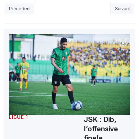
Article précédent : MCO: Baba exige la présence de Haddad
Article sui
Précédent
Suivant
LIGUE 1
JSK : Dib,
l’offensive
finale