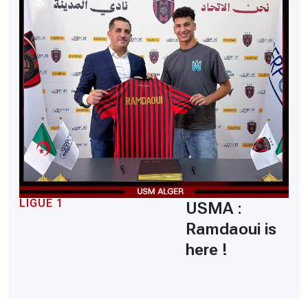
LIGUE 1
USMA :
Ramdaoui is
here !