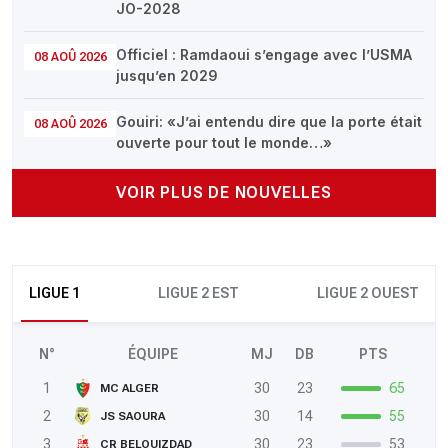
JO-2028
Officiel : Ramdaoui s’engage avec l’USMA
08 AOÛ 2026
jusqu’en 2029
Gouiri: «J’ai entendu dire que la porte était
08 AOÛ 2026
ouverte pour tout le monde…»
VOIR PLUS DE NOUVELLES
LIGUE 1
LIGUE 2 EST
LIGUE 2 OUEST
N°
ÉQUIPE
MJ
DB
PTS
1
30
23
65
MC ALGER
2
30
14
55
JS SAOURA
3
30
23
53
CR BELOUIZDAD