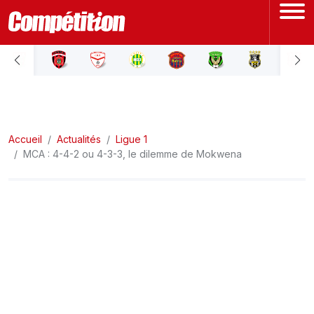
ACCUEIL
LIGUE 1
Accueil
LIGUE 2
Actualités
Ligue 1
MCA : 4-4-2 ou 4-3-3, le dilemme de Mokwena
COUPE D'ALGÉRIE
ÉQUIPE NATIONALE
COUPE DU MONDE
Actualités
Interviews