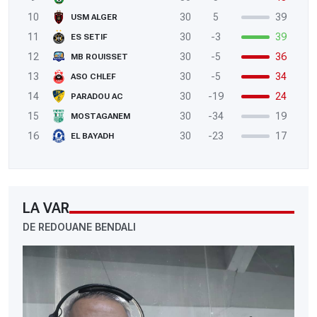
10
30
5
39
USM ALGER
11
30
-3
39
ES SETIF
12
30
-5
36
MB ROUISSET
13
30
-5
34
ASO CHLEF
14
30
-19
24
PARADOU AC
15
30
-34
19
MOSTAGANEM
16
30
-23
17
EL BAYADH
LA VAR
DE REDOUANE BENDALI