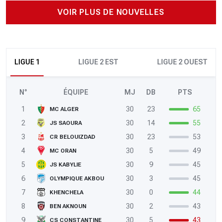
VOIR PLUS DE NOUVELLES
LIGUE 1
LIGUE 2 EST
LIGUE 2 OUEST
N°
ÉQUIPE
MJ
DB
PTS
1
30
23
65
MC ALGER
2
30
14
55
JS SAOURA
3
30
23
53
CR BELOUIZDAD
4
30
5
49
MC ORAN
5
30
9
45
JS KABYLIE
6
30
3
45
OLYMPIQUE AKBOU
7
30
0
44
KHENCHELA
8
30
2
43
BEN AKNOUN
9
30
5
43
CS CONSTANTINE