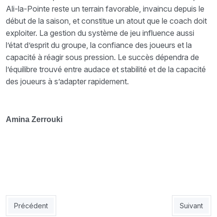
Ali-la-Pointe reste un terrain favorable, invaincu depuis le
début de la saison, et constitue un atout que le coach doit
exploiter. La gestion du système de jeu influence aussi
l’état d’esprit du groupe, la confiance des joueurs et la
capacité à réagir sous pression. Le succès dépendra de
l’équilibre trouvé entre audace et stabilité et de la capacité
des joueurs à s’adapter rapidement.
Amina Zerrouki
Article précédent : JSK : Zinnbauer protégé par un contrat à 5
Article sui
Précédent
Suivant