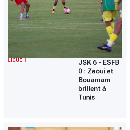
LIGUE 1
JSK 6 - ESFB
0 : Zaoui et
Bouamam
brillent à
Tunis