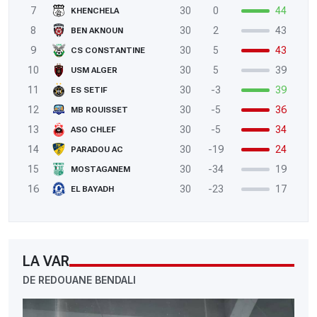
7
30
0
44
KHENCHELA
8
30
2
43
BEN AKNOUN
9
30
5
43
CS CONSTANTINE
10
30
5
39
USM ALGER
11
30
-3
39
ES SETIF
12
30
-5
36
MB ROUISSET
13
30
-5
34
ASO CHLEF
14
30
-19
24
PARADOU AC
15
30
-34
19
MOSTAGANEM
16
30
-23
17
EL BAYADH
LA VAR
DE REDOUANE BENDALI