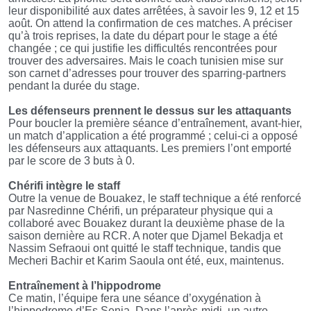
leur disponibilité aux dates arrêtées, à savoir les 9, 12 et 15
août. On attend la confirmation de ces matches. A préciser
qu’à trois reprises, la date du départ pour le stage a été
changée ; ce qui justifie les difficultés rencontrées pour
trouver des adversaires. Mais le coach tunisien mise sur
son carnet d’adresses pour trouver des sparring-partners
pendant la durée du stage.
Les défenseurs prennent le dessus sur les attaquants
Pour boucler la première séance d’entraînement, avant-hier,
un match d’application a été programmé ; celui-ci a opposé
les défenseurs aux attaquants. Les premiers l’ont emporté
par le score de 3 buts à 0.
Chérifi intègre le staff
Outre la venue de Bouakez, le staff technique a été renforcé
par Nasredinne Chérifi, un préparateur physique qui a
collaboré avec Bouakez durant la deuxième phase de la
saison dernière au RCR. A noter que Djamel Bekadja et
Nassim Sefraoui ont quitté le staff technique, tandis que
Mecheri Bachir et Karim Saoula ont été, eux, maintenus.
Entraînement à l’hippodrome
Ce matin, l’équipe fera une séance d’oxygénation à
l’hippodrome d’Es Senia. Dans l’après-midi, un autre