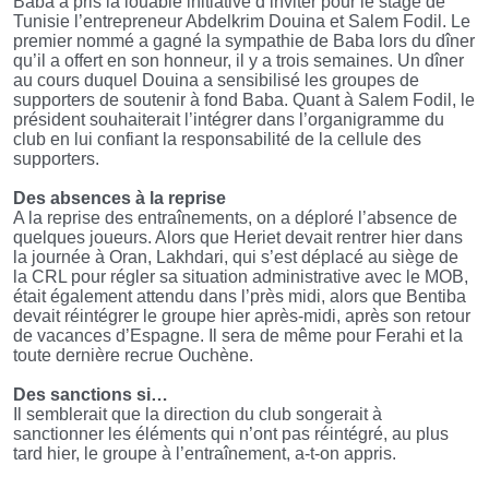
Baba a pris la louable initiative d’inviter pour le stage de
Tunisie l’entrepreneur Abdelkrim Douina et Salem Fodil. Le
premier nommé a gagné la sympathie de Baba lors du dîner
qu’il a offert en son honneur, il y a trois semaines. Un dîner
au cours duquel Douina a sensibilisé les groupes de
supporters de soutenir à fond Baba. Quant à Salem Fodil, le
président souhaiterait l’intégrer dans l’organigramme du
club en lui confiant la responsabilité de la cellule des
supporters.
Des absences à la reprise
A la reprise des entraînements, on a déploré l’absence de
quelques joueurs. Alors que Heriet devait rentrer hier dans
la journée à Oran, Lakhdari, qui s’est déplacé au siège de
la CRL pour régler sa situation administrative avec le MOB,
était également attendu dans l’près midi, alors que Bentiba
devait réintégrer le groupe hier après-midi, après son retour
de vacances d’Espagne. Il sera de même pour Ferahi et la
toute dernière recrue Ouchène.
Des sanctions si…
Il semblerait que la direction du club songerait à
sanctionner les éléments qui n’ont pas réintégré, au plus
tard hier, le groupe à l’entraînement, a-t-on appris.