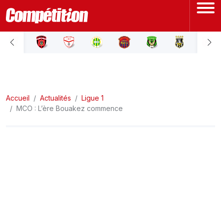
ACCUEIL
LIGUE 1
Accueil
LIGUE 2
Actualités
Ligue 1
MCO : L’ère Bouakez commence
COUPE D'ALGÉRIE
ÉQUIPE NATIONALE
COUPE DU MONDE
Actualités
Interviews