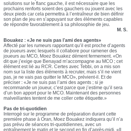
solutions sur le flanc gauche, il est nécessaire que les
prochains renforts soient des gauchers ou jouent avec les
deux pieds car cela permettra à l’entraîneur de bien définir
son plan de jeu en s’appuyant sur des éléments capables
de répondre favorablement à sa philosophie de jeu.
M. S.
Bouakez : «Je ne suis pas l’ami des agents»
Affecté par les rumeurs rapportant qu’il est proche d’agents
de joueurs avec lesquels il collabore pour ramener des
joueurs au MCO, Moez Bouakez dément fermement. «On
dit que j’exige que Benayad m’accompagne au MCO ; cet
élément est lié au RCR. Certes avec Tebbi, on a mis son
nom sur la liste des éléments à recruter, mais s’il ne vient
pas, je ne vais pas quitter le MCO», prévient-il. Et de
préciser : «Je ne suis pas l’ami des agents ; si je
recommande un joueur, c’est parce que j’estime qu’il sera
d’un bon apport pour le MCO. Maintenant des personnes
malveillantes tentent de me coller cette étiquette.»
Pas de tri-quotidien
Interrogé sur le programme de préparation durant cette
première phase à Oran, Moez Bouakez indiquera qu’il n’a
pas prévu de séances tri-quotidiennes, avec un
entraînement le matin et le second en fin d’après-midi. «Il