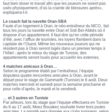
faut bien doser le travail afin que les joueurs ne soient pas
usés physiquement, d’où la crainte de blessures après»,
expliquera-t-il.
Le coach fait la navette Oran-SBA
Faute d’un logement à Oran, le néo-entraîneur du MCO,
fait
tous les jours la navette entre Oran et Sidi Bel-Abbès où il
dispose d’un appartement. Il faut dire qu’en cette période
d’été, avec l’afflux de touristes, les loyers flambent dans la
capitale de l’Ouest. Même les nouveaux joueurs qui ne
résident pas à Oran seront logés dans un premier temps à
l’hôtel ; après le retour du stage de Tunisie, des
appartements seront loués pour accueillir les externes.
4 matches amicaux à Oran…
Selon le programme établi par l’entraîneur, l’équipe
disputera quatre rencontres amicales à Oran, avant le
départ pour le stage de Gammarth (Tunisie) le 6 août. Deux
matches mercredi et samedi pour la semaine prochaine et
pour celle d’après, le mardi et le vendredi.
… et 3 autres en Tunisie
Par ailleurs, lors du stage que l’équipe effectuera en Tunisie
du 6 au 17 août, Moez Bouakez souhaite livrer trois joutes
amicales. La priorité sera donnée aux clubs tunisiens, selon