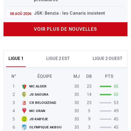
JSK: Benzia : les Canaris insistent
08 AOÛ 2026
VOIR PLUS DE NOUVELLES
LIGUE 1
LIGUE 2 EST
LIGUE 2 OUEST
N°
ÉQUIPE
MJ
DB
PTS
1
30
23
65
MC ALGER
2
30
14
55
JS SAOURA
3
30
23
53
CR BELOUIZDAD
4
30
5
49
MC ORAN
5
30
9
45
JS KABYLIE
6
30
3
45
OLYMPIQUE AKBOU