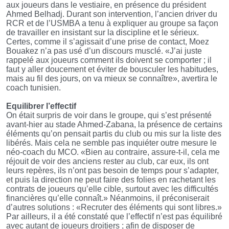
aux joueurs dans le vestiaire, en présence du président
Ahmed Belhadj. Durant son intervention, l’ancien driver du
RCR et de l’USMBA a tenu à expliquer au groupe sa façon
de travailler en insistant sur la discipline et le sérieux.
Certes, comme il s’agissait d’une prise de contact, Moez
Bouakez n’a pas usé d’un discours musclé. «J’ai juste
rappelé aux joueurs comment ils doivent se comporter ; il
faut y aller doucement et éviter de bousculer les habitudes,
mais au fil des jours, on va mieux se connaître», avertira le
coach tunisien.
Equilibrer l’effectif
On était surpris de voir dans le groupe, qui s’est présenté
avant-hier au stade Ahmed-Zabana, la présence de certains
éléments qu’on pensait partis du club ou mis sur la liste des
libérés. Mais cela ne semble pas inquiéter outre mesure le
néo-coach du MCO. «Bien au contraire, assure-t-il, cela me
réjouit de voir des anciens rester au club, car eux, ils ont
leurs repères, ils n’ont pas besoin de temps pour s’adapter,
et puis la direction ne peut faire des folies en rachetant les
contrats de joueurs qu’elle cible, surtout avec les difficultés
financières qu’elle connaît.» Néanmoins, il préconiserait
d’autres solutions : «Recruter des éléments qui sont libres.»
Par ailleurs, il a été constaté que l’effectif n’est pas équilibré
avec autant de joueurs droitiers ; afin de disposer de