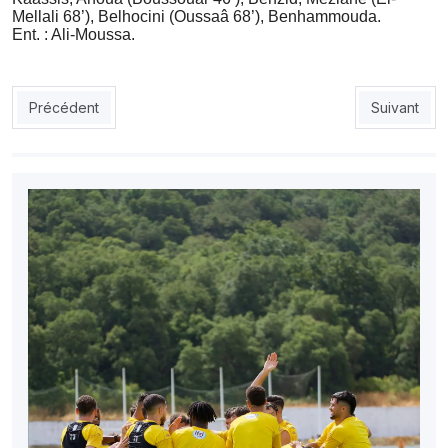
Mellali 68’), Belhocini (Oussaâ 68’), Benhammouda.
Ent. : Ali-Moussa.
Article précédent : USMA 1 – CRB 1 : la Ligue des champions s’
Article suiv
Précédent
Suivant