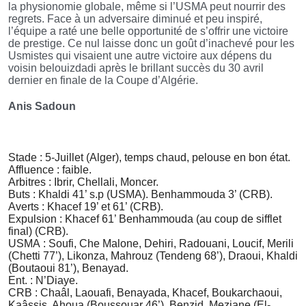
la physionomie globale, même si l’USMA peut nourrir des
regrets. Face à un adversaire diminué et peu inspiré,
l’équipe a raté une belle opportunité de s’offrir une victoire
de prestige. Ce nul laisse donc un goût d’inachevé pour les
Usmistes qui visaient une autre victoire aux dépens du
voisin belouizdadi après le brillant succès du 30 avril
dernier en finale de la Coupe d’Algérie.
Anis Sadoun
Stade : 5-Juillet (Alger), temps chaud, pelouse en bon état.
Affluence : faible.
Arbitres : Ibrir, Chellali, Moncer.
Buts : Khaldi 41’ s.p (USMA).
Benhammouda 3’ (CRB).
Averts : Khacef 19’ et 61’ (CRB).
Expulsion : Khacef 61’ Benhammouda (au coup de sifflet
final) (CRB).
USMA : Soufi, Che Malone, Dehiri, Radouani, Loucif, Merili
(Chetti 77’), Likonza, Mahrouz (Tendeng 68’), Draoui, Khaldi
(Boutaoui 81’), Benayad.
Ent. : N’Diaye.
CRB : Chaâl, Laouafi, Benayada, Khacef, Boukarchaoui,
Kaâssis, Ahoua (Boussouar 46’), Benzid, Meziane (El-