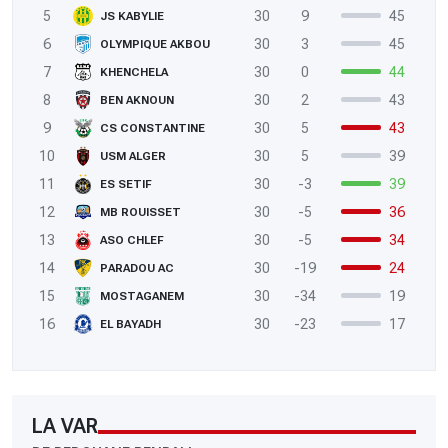
5
30
9
45
JS KABYLIE
6
30
3
45
OLYMPIQUE AKBOU
7
30
0
44
KHENCHELA
8
30
2
43
BEN AKNOUN
9
30
5
43
CS CONSTANTINE
10
30
5
39
USM ALGER
11
30
-3
39
ES SETIF
12
30
-5
36
MB ROUISSET
13
30
-5
34
ASO CHLEF
14
30
-19
24
PARADOU AC
15
30
-34
19
MOSTAGANEM
16
30
-23
17
EL BAYADH
LA VAR