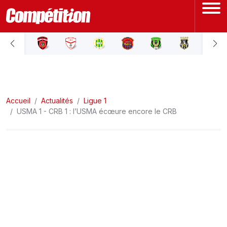
ACCUEIL
LIGUE 1
Accueil
LIGUE 2
Actualités
Ligue 1
USMA 1 - CRB 1 : l’USMA écœure encore le CRB
COUPE D'ALGÉRIE
ÉQUIPE NATIONALE
COUPE DU MONDE
Actualités
Interviews