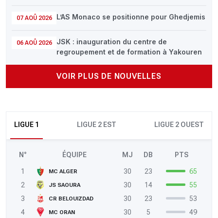
L’AS Monaco se positionne pour Ghedjemis
07 AOÛ 2026
JSK : inauguration du centre de
06 AOÛ 2026
regroupement et de formation à Yakouren
VOIR PLUS DE NOUVELLES
LIGUE 1
LIGUE 2 EST
LIGUE 2 OUEST
N°
ÉQUIPE
MJ
DB
PTS
1
30
23
65
MC ALGER
2
30
14
55
JS SAOURA
3
30
23
53
CR BELOUIZDAD
4
30
5
49
MC ORAN