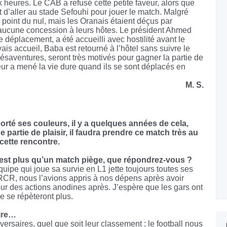
heures. Le CAB a refusé cette petite faveur, alors que
 d’aller au stade Sefouhi pour jouer le match. Malgré
 point du nul, mais les Oranais étaient déçus par
e aucune concession à leurs hôtes. Le président Ahmed
déplacement, a été accueilli avec hostilité avant le
is accueil, Baba est retourné à l’hôtel sans suivre le
ésaventures, seront très motivés pour gagner la partie de
eur a mené la vie dure quand ils se sont déplacés en
M. S.
orté ses couleurs, il y a quelques années de cela,
partie de plaisir, il faudra prendre ce match très au
 cette rencontre.
 est plus qu’un match piège, que répondrez-vous ?
uipe qui joue sa survie en L1 jette toujours toutes ses
RCR, nous l’avions appris à nos dépens après avoir
ur des actions anodines après. J’espère que les gars ont
e se répèteront plus.
aire…
rsaires, quel que soit leur classement ; le football nous