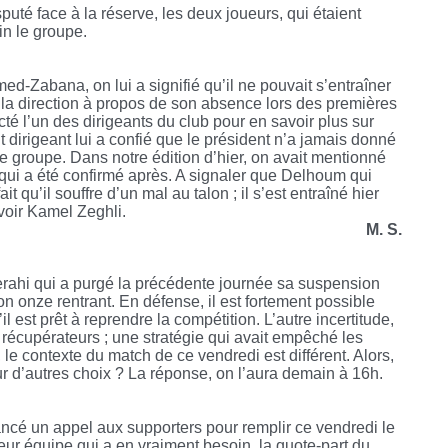
uté face à la réserve, les deux joueurs, qui étaient
tin le groupe.
ed-Zabana, on lui a signifié qu’il ne pouvait s’entraîner
la direction à propos de son absence lors des premières
é l’un des dirigeants du club pour en savoir plus sur
it dirigeant lui a confié que le président n’a jamais donné
c le groupe. Dans notre édition d’hier, on avait mentionné
e qui a été confirmé après. A signaler que Delhoum qui
 qu’il souffre d’un mal au talon ; il s’est entraîné hier
voir Kamel Zeghli.
M. S.
erahi qui a purgé la précédente journée sa suspension
n onze rentrant. En défense, il est fortement possible
 est prêt à reprendre la compétition. L’autre incertitude,
x récupérateurs ; une stratégie qui avait empêché les
 le contexte du match de ce vendredi est différent. Alors,
our d’autres choix ? La réponse, on l’aura demain à 16h.
ncé un appel aux supporters pour remplir ce vendredi le
ur équipe qui a en vraiment besoin, la quote-part du