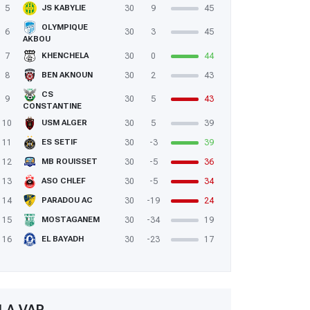
5
30
9
45
JS KABYLIE
OLYMPIQUE
6
30
3
45
AKBOU
7
30
0
44
KHENCHELA
8
30
2
43
BEN AKNOUN
CS
9
30
5
43
CONSTANTINE
10
30
5
39
USM ALGER
11
30
-3
39
ES SETIF
12
30
-5
36
MB ROUISSET
13
30
-5
34
ASO CHLEF
14
30
-19
24
PARADOU AC
15
30
-34
19
MOSTAGANEM
16
30
-23
17
EL BAYADH