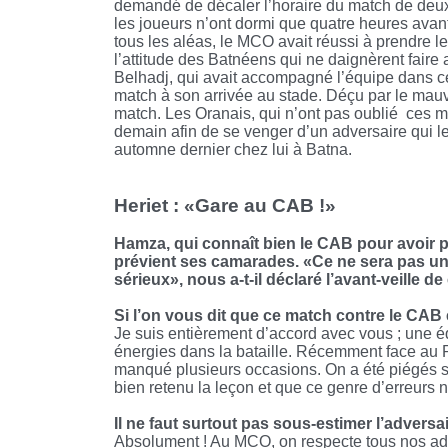
demandé de décaler l’horaire du match de deux 
les joueurs n’ont dormi que quatre heures avant
tous les aléas, le MCO avait réussi à prendre le
l’attitude des Batnéens qui ne daignèrent fair
Belhadj, qui avait accompagné l’équipe dans ce 
match à son arrivée au stade. Déçu par le mauva
match. Les Oranais, qui n’ont pas oublié ces m
demain afin de se venger d’un adversaire qui l
automne dernier chez lui à Batna.
Heriet : «Gare au CAB !»
Hamza, qui connaît bien le CAB pour avoir p
prévient ses camarades. «Ce ne sera pas une 
sérieux», nous a-t-il déclaré l’avant-veille de
Si l’on vous dit que ce match contre le CAB
Je suis entièrement d’accord avec vous ; une éq
énergies dans la bataille. Récemment face au 
manqué plusieurs occasions. On a été piégés s
bien retenu la leçon et que ce genre d’erreurs n
Il ne faut surtout pas sous-estimer l’advers
Absolument ! Au MCO, on respecte tous nos adve