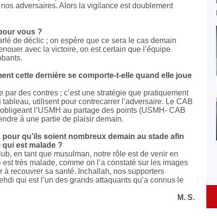
e nos adversaires. Alors la vigilance est doublement
pour vous ?
parlé de déclic ; on espère que ce sera le cas demain
enouer avec la victoire, on est certain que l’équipe
obants.
t cette dernière se comporte-t-elle quand elle joue
e par des contres ; c’est une stratégie que pratiquement
tableau, utilisent pour contrecarrer l’adversaire. Le CAB
en obligeant l’USMH au partage des points (USMH- CAB
tendre à une partie de plaisir demain.
 pour qu’ils soient nombreux demain au stade afin
 qui est malade ?
lub, en tant que musulman, notre rôle est de venir en
i est très malade, comme on l’a constaté sur les images
er à recouvrer sa santé. Inchallah, nos supporters
hdi qui est l’un des grands attaquants qu’a connus le
M. S.