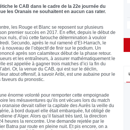
étiche le CAB dans le cadre de la 22e journée du
e les Oranais ne souhaitent en aucun cas rater.
contre, les Rouge et Blanc se reposent sur plusieurs
 son premier succès en 2017. En effet, depuis le début de
 deux nuls, d’où cette farouche détermination à vouloir
redi. Secundo, après le nul ramené d’El-Harrach, le
 à nouveau de l’objectif de finir sur le podium. Un
 renoncé après son calamiteux début de la phase retour.
 joueurs et les entraîneurs, à assurer mathématiquement le
le est appelée à gagner trois matches d’ici la fin du
’abri. Or, la venue du CAB, qui est sur le déclin,
ur atout offensif, à savoir Aribi, est une aubaine pour le
 faveurs du pronostic.
 d’une énorme volonté pour remporter cette empoignade
oire les mésaventures qu’ils ont vécues lors du match
 oranaise devait rallier la capitale des Aurès la veille du
gérie, à bord duquel elle était embarquée, fut obligé de
e d’Alger. Alors qu’il faisait très tard, la direction
 24 heures la rencontre. Une demande rejetée par le
lier Batna par route en pleine nuit. Et pis encore, on a