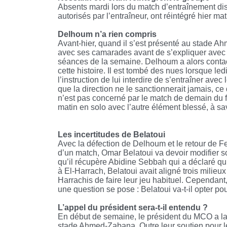
Absents mardi lors du match d’entraînement disp
autorisés par l’entraîneur, ont réintégré hier ma
Delhoum n’a rien compris
Avant-hier, quand il s’est présenté au stade Ahm
avec ses camarades avant de s’expliquer avec 
séances de la semaine. Delhoum a alors contact
cette histoire. Il est tombé des nues lorsque led
l’instruction de lui interdire de s’entraîner ave
que la direction ne le sanctionnerait jamais, c
n’est pas concerné par le match de demain du fait
matin en solo avec l’autre élément blessé, à sa
Les incertitudes de
Belatoui
Avec la défection de Delhoum et le retour de F
d’un match, Omar Belatoui va devoir modifier so
qu’il récupère Abidine Sebbah qui a déclaré qu’il
à El-Harrach, Belatoui avait aligné trois milieu
Harrachis de faire leur jeu habituel. Cependant,
une question se pose : Belatoui va-t-il opter p
L’appel du président sera-t-il entendu ?
En début de semaine, le président du MCO a la
stade Ahmed-Zabana. Outre leur soutien pour le