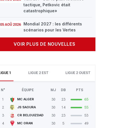
tactique, Petkovic était
catastrophique»
Mondial 2027 : les différents
05 AOÛ 2026
scénarios pour les Vertes
VOIR PLUS DE NOUVELLES
LIGUE 1
LIGUE 2 EST
LIGUE 2 OUEST
N°
ÉQUIPE
MJ
DB
PTS
1
30
23
65
MC ALGER
2
30
14
55
JS SAOURA
3
30
23
53
CR BELOUIZDAD
4
30
5
49
MC ORAN