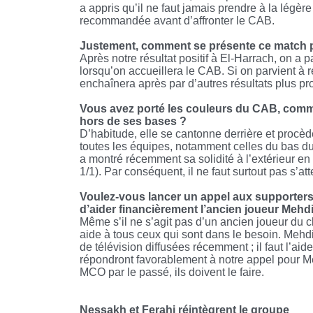
a appris qu’il ne faut jamais prendre à la légèr
recommandée avant d’affronter le CAB.
Justement, comment se présente ce match 
Après notre résultat positif à El-Harrach, on a 
lorsqu’on accueillera le CAB. Si on parvient à r
enchaînera après par d’autres résultats plus pr
Vous avez porté les couleurs du CAB, commen
hors de ses bases ?
D’habitude, elle se cantonne derrière et procèd
toutes les équipes, notamment celles du bas du 
a montré récemment sa solidité à l’extérieur 
1/1). Par conséquent, il ne faut surtout pas s’at
Voulez-vous lancer un appel aux supporters
d’aider financièrement l’ancien joueur Mehdi
Même s’il ne s’agit pas d’un ancien joueur du c
aide à tous ceux qui sont dans le besoin. Mehd
de télévision diffusées récemment ; il faut l’aid
répondront favorablement à notre appel pour Me
MCO par le passé, ils doivent le faire.
Nessakh et Ferahi réintègrent le groupe