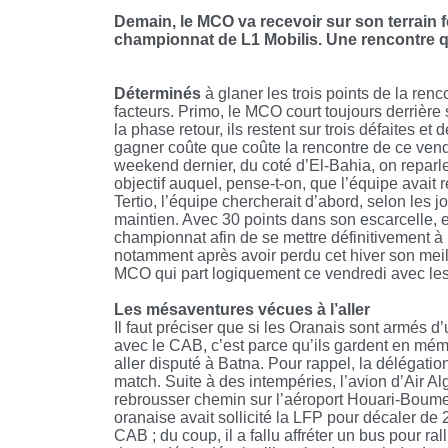
Demain, le MCO va recevoir sur son terrain f
championnat de L1 Mobilis. Une rencontre qu
Déterminés
à glaner les trois points de la ren
facteurs. Primo, le MCO court toujours derrière
la phase retour, ils restent sur trois défaites et
gagner coûte que coûte la rencontre de ce vend
weekend dernier, du coté d’El-Bahia, on reparle
objectif auquel, pense-t-on, que l’équipe avait
Tertio, l’équipe chercherait d’abord, selon les
maintien. Avec 30 points dans son escarcelle, el
championnat afin de se mettre définitivement à l
notamment après avoir perdu cet hiver son meille
MCO qui part logiquement ce vendredi avec les
Les mésaventures vécues à l’aller
Il faut préciser que si les Oranais sont armés
avec le CAB, c’est parce qu’ils gardent en mém
aller disputé à Batna. Pour rappel, la délégation
match. Suite à des intempéries, l’avion d’Air Al
rebrousser chemin sur l’aéroport Houari-Boumedien
oranaise avait sollicité la LFP pour décaler de
CAB ; du coup, il a fallu affréter un bus pour ral