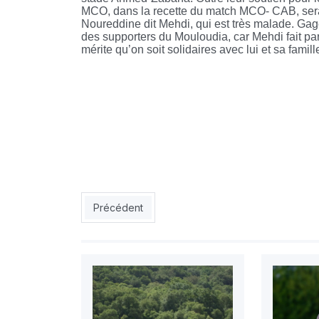
MCO, dans la recette du match MCO- CAB, sera
Noureddine dit Mehdi, qui est très malade. Ga
des supporters du Mouloudia, car Mehdi fait par
mérite qu’on soit solidaires avec lui et sa famill
Article précédent : ESS: Entre méfiance et conf
Précédent