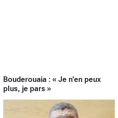
CHRONO
Vidéos
Fil d'actualités
La var
Version PDF
Politique de confidentialité
Bouderouaia : « Je n’en peux
plus, je pars »