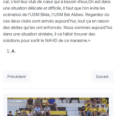
car, c’est leur club de cœur qui a besoin d’eux.On est dans
une situation délicate et difficile, il faut que l’on évite les
scénarios de l’USM Blida, l’USM Bel Abbes. Regardez où
ces deux clubs sont arrivés aujourd'hui, tout ça en raison
des dettes qui les ont enfoncés. Nous sommes aujourd'hui
dans une situation similaire, il va falloir trouver des
solutions pour sortir le NAHD de ce marasme.»
A.
Article précédent : NAHD : Un bilan catastrophique
Article sui
Précédent
Suivant