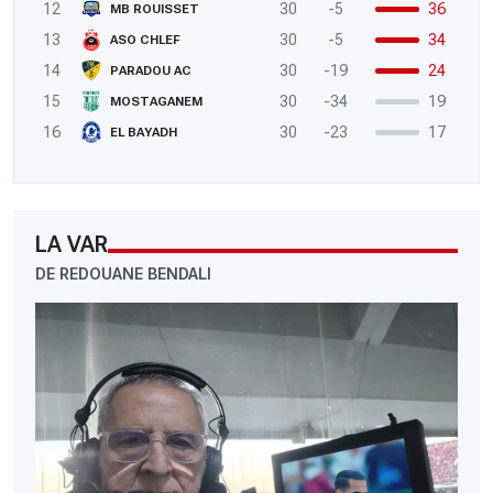
12
30
-5
36
MB ROUISSET
13
30
-5
34
ASO CHLEF
14
30
-19
24
PARADOU AC
15
30
-34
19
MOSTAGANEM
16
30
-23
17
EL BAYADH
LA VAR
DE REDOUANE BENDALI