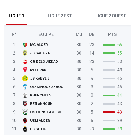
LIGUE 1
LIGUE 2 EST
LIGUE 2 OUEST
N°
ÉQUIPE
MJ
DB
PTS
1
30
23
65
MC ALGER
2
30
14
55
JS SAOURA
3
30
23
53
CR BELOUIZDAD
4
30
5
49
MC ORAN
5
30
9
45
JS KABYLIE
6
30
3
45
OLYMPIQUE AKBOU
7
30
0
44
KHENCHELA
8
30
2
43
BEN AKNOUN
9
30
5
43
CS CONSTANTINE
10
30
5
39
USM ALGER
11
30
-3
39
ES SETIF