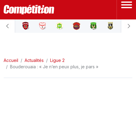
ACCUEIL
LIGUE 1
Accueil
LIGUE 2
Actualités
Ligue 2
Bouderouaia : « Je n’en peux plus, je pars »
COUPE D'ALGÉRIE
ÉQUIPE NATIONALE
COUPE DU MONDE
Actualités
Interviews