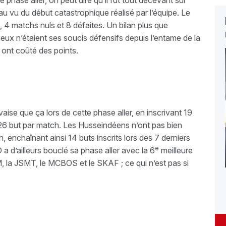
 phase aller, on peut dire qu’il fut tout décevant sur
 au vu du début catastrophique réalisé par l’équipe. Le
 4 matchs nuls et 8 défaites. Un bilan plus que
eux n’étaient ses soucis défensifs depuis l’entame de la
i ont coûté des points.
aise que ça lors de cette phase aller, en inscrivant 19
26 but par match. Les Husseindéens n’ont pas bien
n, enchaînant ainsi 14 buts inscrits lors des 7 derniers
e
a d’ailleurs bouclé sa phase aller avec la 6
meilleure
, la JSMT, le MCBOS et le SKAF ; ce qui n’est pas si