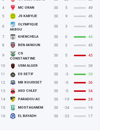
4
30
5
49
MC ORAN
5
30
9
45
JS KABYLIE
OLYMPIQUE
6
30
3
45
AKBOU
7
30
0
44
KHENCHELA
8
30
2
43
BEN AKNOUN
CS
9
30
5
43
CONSTANTINE
10
30
5
39
USM ALGER
11
30
-3
39
ES SETIF
12
30
-5
36
MB ROUISSET
13
30
-5
34
ASO CHLEF
14
30
-19
24
PARADOU AC
15
30
-34
19
MOSTAGANEM
16
30
-23
17
EL BAYADH