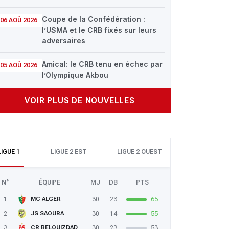
Coupe de la Confédération :
06 AOÛ 2026
l’USMA et le CRB fixés sur leurs
adversaires
Amical: le CRB tenu en échec par
05 AOÛ 2026
l’Olympique Akbou
VOIR PLUS DE NOUVELLES
LIGUE 1
LIGUE 2 EST
LIGUE 2 OUEST
N°
ÉQUIPE
MJ
DB
PTS
1
30
23
65
MC ALGER
2
30
14
55
JS SAOURA
3
30
23
53
CR BELOUIZDAD