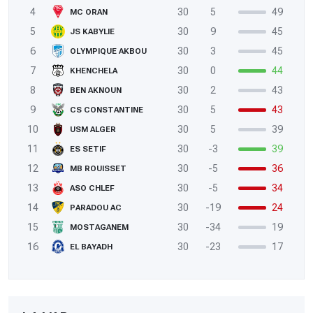
4
30
5
49
MC ORAN
5
30
9
45
JS KABYLIE
6
30
3
45
OLYMPIQUE AKBOU
7
30
0
44
KHENCHELA
8
30
2
43
BEN AKNOUN
9
30
5
43
CS CONSTANTINE
10
30
5
39
USM ALGER
11
30
-3
39
ES SETIF
12
30
-5
36
MB ROUISSET
13
30
-5
34
ASO CHLEF
14
30
-19
24
PARADOU AC
15
30
-34
19
MOSTAGANEM
16
30
-23
17
EL BAYADH