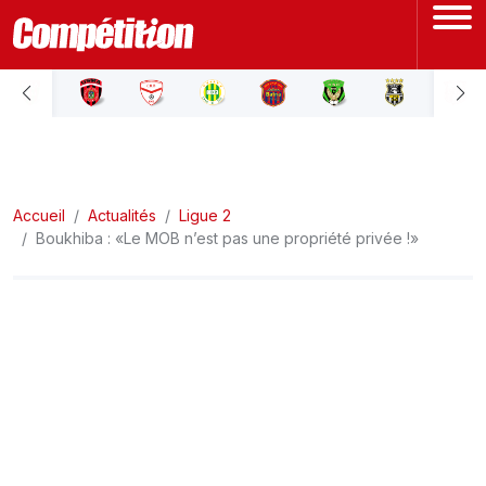
ACCUEIL
LIGUE 1
Accueil
LIGUE 2
Actualités
Ligue 2
Boukhiba : «Le MOB n’est pas une propriété privée !»
COUPE D'ALGÉRIE
ÉQUIPE NATIONALE
COUPE DU MONDE
Actualités
Interviews