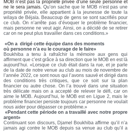
MOB n’est pas la propriété privée d’une seule personne et
ne le sera jamais.
Qu’on sache que le MOB n'est pas une
propriété privée, elle appartient à la jeunesse de toute la
wilaya de Béjaïa.
Beaucoup de gens se sont sacrifiés pour
ce club. On n’arrête pas d’évoquer le problème financier,
mais personne ne veut agir. Ainsi, on a décidé de se retirer
car on ne peut plus travailler dans ces conditions.»
«On a
dirigé cette équipe dans des
moments
où
personne n’a eu le courage de le faire»
Boukhiba a tenu à rafraîchir la mémoire aux gens qui
affirment que c’est grâce à sa direction que le MOB en est là
aujourd’hui. «Lorsque ce club était dans la rue, et je parle
de la date de notre venue au club au mois de novembre de
l’année 2022, ce sont nous qui l’avons sauvé et dirigé dans
des conditions très critiques, que ce soit sur la plan
financier ou autre chose. On l’a trouvé dans une situation
très délicate mais on a accepté de relever le défi, car on
aime le MOB. Aujourd’hui, le MOB est en Ligue 2, mais le
problème financier persiste toujours car personne ne voulait
nous aider pour dépasser ce problème.»
«Pendant cette période on a travaillé avec notre propre
argent»
Continuant son discours, Djamel Boukhiba affirme qu’il n’a
jamais agi contre le MOB depuis sa venue au club qu’il a