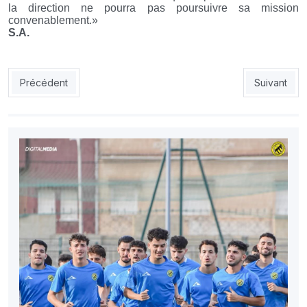
la direction ne pourra pas poursuivre sa mission
convenablement.»
S.A.
Article précédent : Lecheheb : «Touahria doit agir vite»
Article suiv
Précédent
Suivant