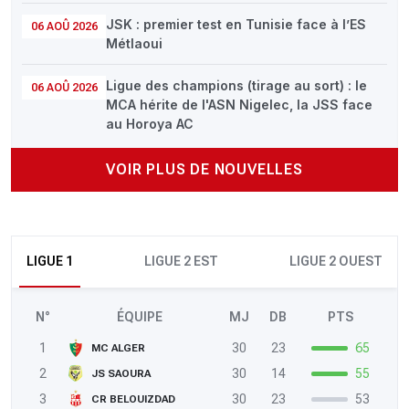
JSK : premier test en Tunisie face à l’ES
06 AOÛ 2026
Métlaoui
Ligue des champions (tirage au sort) : le
06 AOÛ 2026
MCA hérite de l'ASN Nigelec, la JSS face
au Horoya AC
VOIR PLUS DE NOUVELLES
LIGUE 1
LIGUE 2 EST
LIGUE 2 OUEST
N°
ÉQUIPE
MJ
DB
PTS
1
30
23
65
MC ALGER
2
30
14
55
JS SAOURA
3
30
23
53
CR BELOUIZDAD