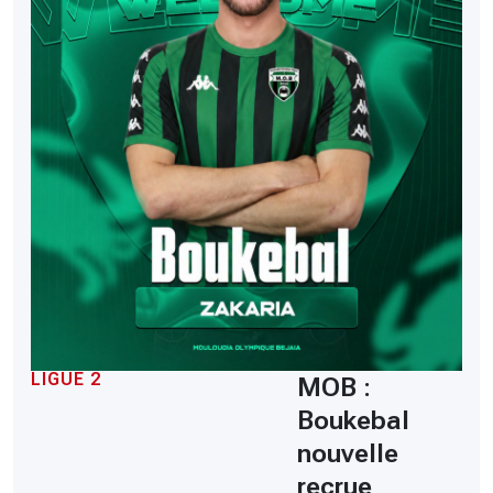
LIGUE 2
MOB :
Boukebal
nouvelle
recrue