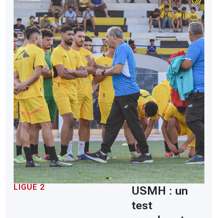
LIGUE 2
USMH : un
test