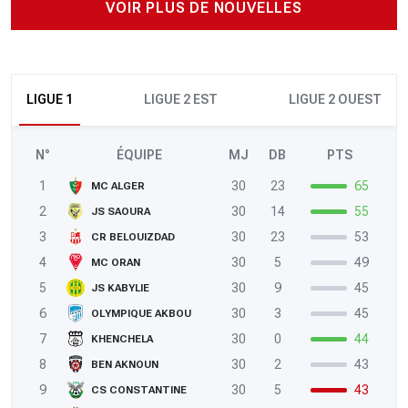
VOIR PLUS DE NOUVELLES
LIGUE 1
LIGUE 2 EST
LIGUE 2 OUEST
N°
ÉQUIPE
MJ
DB
PTS
1
30
23
65
MC ALGER
2
30
14
55
JS SAOURA
3
30
23
53
CR BELOUIZDAD
4
30
5
49
MC ORAN
5
30
9
45
JS KABYLIE
6
30
3
45
OLYMPIQUE AKBOU
7
30
0
44
KHENCHELA
8
30
2
43
BEN AKNOUN
9
30
5
43
CS CONSTANTINE