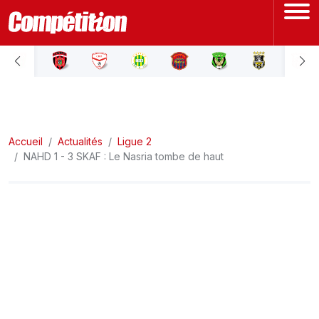
ACCUEIL
LIGUE 1
Accueil
LIGUE 2
Actualités
Ligue 2
NAHD 1 - 3 SKAF : Le Nasria tombe de haut
COUPE D'ALGÉRIE
ÉQUIPE NATIONALE
COUPE DU MONDE
Actualités
Interviews