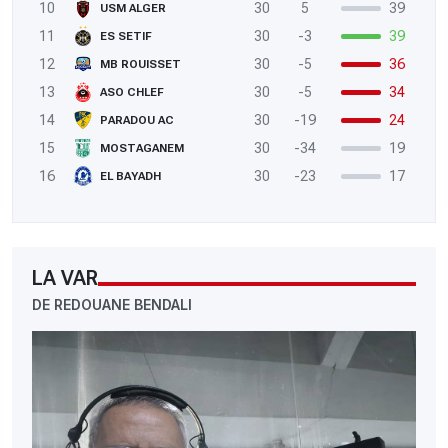
10
30
5
39
USM ALGER
11
30
-3
39
ES SETIF
12
30
-5
36
MB ROUISSET
13
30
-5
34
ASO CHLEF
14
30
-19
24
PARADOU AC
15
30
-34
19
MOSTAGANEM
16
30
-23
17
EL BAYADH
LA VAR
DE REDOUANE BENDALI