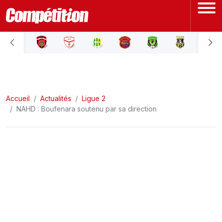
ACCUEIL
LIGUE 1
Accueil
LIGUE 2
Actualités
Ligue 2
NAHD : Boufenara soutenu par sa direction
COUPE D'ALGÉRIE
ÉQUIPE NATIONALE
COUPE DU MONDE
Actualités
Interviews