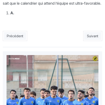
sait que le calendrier qui attend l’équipe est ultra-favorable.
A.
Article précédent : NAHD : Bekouche d’attaque face au WAT
Article sui
Précédent
Suivant