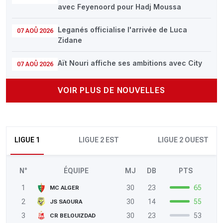
avec Feyenoord pour Hadj Moussa
Leganés officialise l'arrivée de Luca
07 AOÛ 2026
Zidane
Aït Nouri affiche ses ambitions avec City
07 AOÛ 2026
VOIR PLUS DE NOUVELLES
LIGUE 1
LIGUE 2 EST
LIGUE 2 OUEST
N°
ÉQUIPE
MJ
DB
PTS
1
30
23
65
MC ALGER
2
30
14
55
JS SAOURA
3
30
23
53
CR BELOUIZDAD