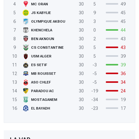
4
30
5
49
MC ORAN
5
30
9
45
JS KABYLIE
6
30
3
45
OLYMPIQUE AKBOU
7
30
0
44
KHENCHELA
8
30
2
43
BEN AKNOUN
9
30
5
43
CS CONSTANTINE
10
30
5
39
USM ALGER
11
30
-3
39
ES SETIF
12
30
-5
36
MB ROUISSET
13
30
-5
34
ASO CHLEF
14
30
-19
24
PARADOU AC
15
30
-34
19
MOSTAGANEM
16
30
-23
17
EL BAYADH