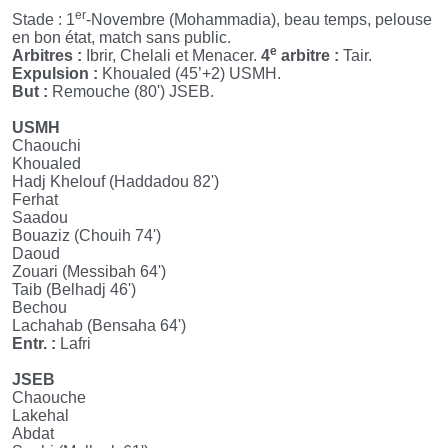
er
Stade : 1
-Novembre (Mohammadia), beau temps, pelouse
en bon état, match sans public.
e
Arbitres :
Ibrir, Chelali et Menacer.
4
arbitre :
Tair.
Expulsion :
Khoualed (45’+2
) USMH.
But :
Remouche (80
'
) JSEB.
USMH
Chaouchi
Khoualed
Hadj Khelouf (Haddadou 82
'
)
Ferhat
Saadou
Bouaziz (Chouih 74
'
)
Daoud
Zouari (Messibah 64
'
)
Taib (Belhadj 46
'
)
Bechou
Lachahab (Bensaha 64
'
)
Entr. :
Lafri
JSEB
Chaouche
Lakehal
Abdat