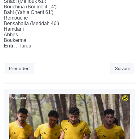
Snabi (Mellouk 61
'
)
Bouchina (Boumelit 14
'
)
Bahi (Yahia Cherif 61
'
)
Remouche
Bensahaila (Meddah 46
'
)
Hamdani
Abbes
Boukerma
Entr. :
Turqui
Article précédent : MOC 1 - MOB 1 : Un nul précieux pour les C
Article suiv
Précédent
Suivant