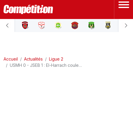
ACCUEIL
LIGUE 1
Accueil
LIGUE 2
Actualités
Ligue 2
USMH 0 - JSEB 1 : El-Harrach coule…
COUPE D'ALGÉRIE
ÉQUIPE NATIONALE
COUPE DU MONDE
Actualités
Interviews