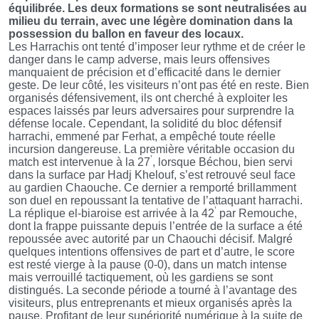
équilibrée. Les deux formations se sont neutralisées au
milieu du terrain, avec une légère domination dans la
possession du ballon en faveur des locaux.
Les Harrachis ont tenté d’imposer leur rythme et de créer le
danger dans le camp adverse, mais leurs offensives
manquaient de précision et d’efficacité dans le dernier
geste. De leur côté, les visiteurs n’ont pas été en reste. Bien
organisés défensivement, ils ont cherché à exploiter les
espaces laissés par leurs adversaires pour surprendre la
défense locale. Cependant, la solidité du bloc défensif
harrachi, emmené par Ferhat, a empêché toute réelle
incursion dangereuse. La première véritable occasion du
’
match est intervenue à la 27
, lorsque Béchou, bien servi
dans la surface par Hadj Khelouf, s’est retrouvé seul face
au gardien Chaouche. Ce dernier a remporté brillamment
son duel en repoussant la tentative de l’attaquant harrachi.
’
La réplique el-biaroise est arrivée à la 42
par Remouche,
dont la frappe puissante depuis l’entrée de la surface a été
repoussée avec autorité par un Chaouchi décisif. Malgré
quelques intentions offensives de part et d’autre, le score
est resté vierge à la pause (0-0), dans un match intense
mais verrouillé tactiquement, où les gardiens se sont
distingués. La seconde période a tourné à l’avantage des
visiteurs, plus entreprenants et mieux organisés après la
pause. Profitant de leur supériorité numérique à la suite de