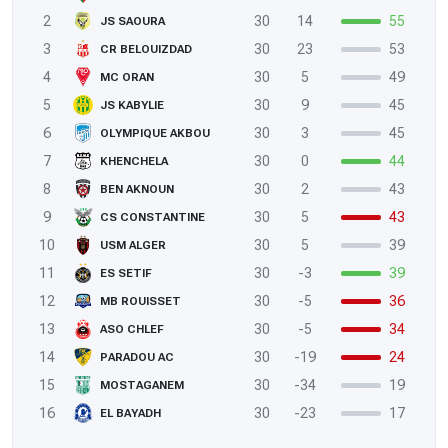
2
30
14
55
JS SAOURA
3
30
23
53
CR BELOUIZDAD
4
30
5
49
MC ORAN
5
30
9
45
JS KABYLIE
6
30
3
45
OLYMPIQUE AKBOU
7
30
0
44
KHENCHELA
8
30
2
43
BEN AKNOUN
9
30
5
43
CS CONSTANTINE
10
30
5
39
USM ALGER
11
30
-3
39
ES SETIF
12
30
-5
36
MB ROUISSET
13
30
-5
34
ASO CHLEF
14
30
-19
24
PARADOU AC
15
30
-34
19
MOSTAGANEM
16
30
-23
17
EL BAYADH