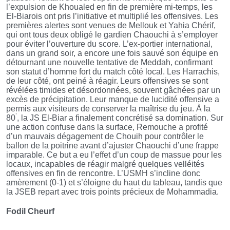
l’expulsion de Khoualed en fin de première mi-temps, les
El-Biarois ont pris l’initiative et multiplié les offensives. Les
premières alertes sont venues de Mellouk et Yahia Chérif,
qui ont tous deux obligé le gardien Chaouchi à s’employer
pour éviter l’ouverture du score. L’ex-portier international,
dans un grand soir, a encore une fois sauvé son équipe en
détournant une nouvelle tentative de Meddah, confirmant
son statut d’homme fort du match côté local. Les Harrachis,
de leur côté, ont peiné à réagir. Leurs offensives se sont
révélées timides et désordonnées, souvent gâchées par un
excès de précipitation. Leur manque de lucidité offensive a
permis aux visiteurs de conserver la maîtrise du jeu. À la
’
80
, la JS El-Biar a finalement concrétisé sa domination. Sur
une action confuse dans la surface, Remouche a profité
d’un mauvais dégagement de Chouih pour contrôler le
ballon de la poitrine avant d’ajuster Chaouchi d’une frappe
imparable. Ce but a eu l’effet d’un coup de massue pour les
locaux, incapables de réagir malgré quelques velléités
offensives en fin de rencontre. L’USMH s’incline donc
amèrement (0-1) et s’éloigne du haut du tableau, tandis que
la JSEB repart avec trois points précieux de Mohammadia.
Fodil Cheurf