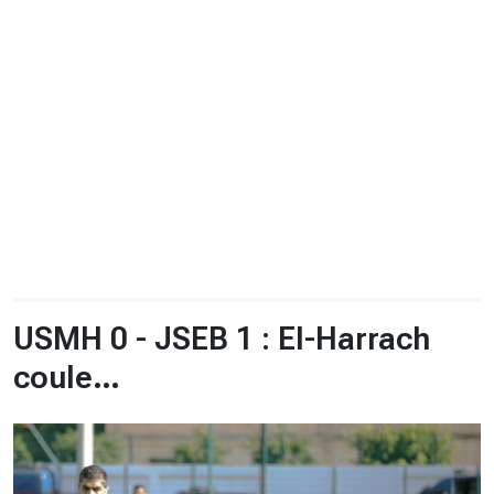
CHRONO
Vidéos
Fil d'actualités
La var
Version PDF
Politique de confidentialité
USMH 0 - JSEB 1 : El-Harrach
coule…