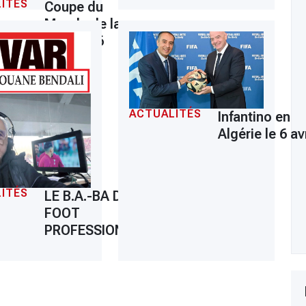
ITÉS
Coupe du
Monde de la
FIFA 2026
ACTUALITÉS
Infantino en
Algérie le 6 avr
ITÉS
LE B.A.-BA DU
FOOT
PROFESSIONNEL