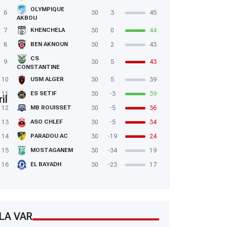
OLYMPIQUE
6
30
3
45
AKBOU
7
30
0
44
KHENCHELA
8
30
2
43
BEN AKNOUN
CS
9
30
5
43
CONSTANTINE
10
30
5
39
USM ALGER
11
30
-3
39
ES SETIF
il
12
30
-5
36
MB ROUISSET
13
30
-5
34
ASO CHLEF
14
30
-19
24
PARADOU AC
15
30
-34
19
MOSTAGANEM
16
30
-23
17
EL BAYADH
LA VAR