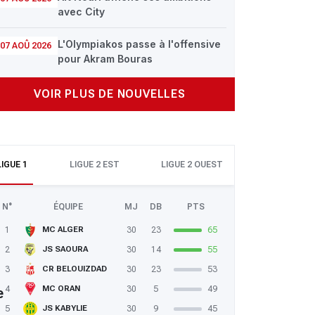
avec City
 : Match terminé JS SAOURA 2-1 JS KABYLIE -Mohamed Aoudou 7' Ibr
L'Olympiakos passe à l'offensive
07 AOÛ 2026
pour Akram Bouras
VOIR PLUS DE NOUVELLES
LIGUE 1
LIGUE 2 EST
LIGUE 2 OUEST
N°
ÉQUIPE
MJ
DB
PTS
1
30
23
65
MC ALGER
2
30
14
55
JS SAOURA
3
30
23
53
CR BELOUIZDAD
4
30
5
49
MC ORAN
e
5
30
9
45
JS KABYLIE