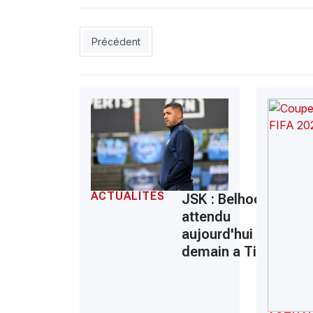
Article précédent : coupe de la CAF: Sahel (Ni
Précédent
ACTUALITÉS
JSK : Belhocine
attendu
aujourd'hui ou
demain a Tizi