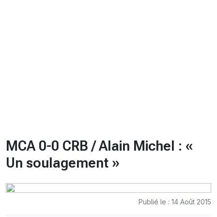
CHRONO
Vidéos
Fil d'actualités
La var
Version PDF
Politique de confidentialité
MCA 0-0 CRB / Alain Michel : «
Un soulagement »
Publié le : 14 Août 2015