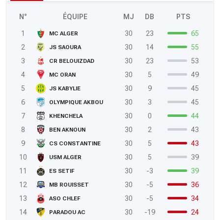
N°
ÉQUIPE
MJ
DB
PTS
1
30
23
65
MC ALGER
2
30
14
55
JS SAOURA
3
30
23
53
CR BELOUIZDAD
4
30
5
49
MC ORAN
5
30
9
45
JS KABYLIE
6
30
3
45
OLYMPIQUE AKBOU
7
30
0
44
KHENCHELA
8
30
2
43
BEN AKNOUN
9
30
5
43
CS CONSTANTINE
10
30
5
39
USM ALGER
11
30
-3
39
ES SETIF
12
30
-5
36
MB ROUISSET
13
30
-5
34
ASO CHLEF
14
30
-19
24
PARADOU AC