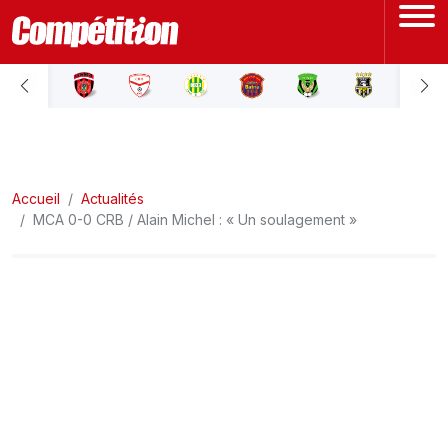
ACCUEIL
LIGUE 1
Accueil
LIGUE 2
Actualités
MCA 0-0 CRB / Alain Michel : « Un soulagement »
COUPE D'ALGÉRIE
ÉQUIPE NATIONALE
COUPE DU MONDE
Actualités
Interviews