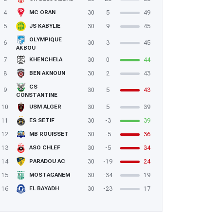
4
30
5
49
MC ORAN
5
30
9
45
JS KABYLIE
OLYMPIQUE
6
30
3
45
AKBOU
7
30
0
44
KHENCHELA
8
30
2
43
BEN AKNOUN
CS
9
30
5
43
CONSTANTINE
10
30
5
39
USM ALGER
11
30
-3
39
ES SETIF
12
30
-5
36
MB ROUISSET
13
30
-5
34
ASO CHLEF
14
30
-19
24
PARADOU AC
15
30
-34
19
MOSTAGANEM
16
30
-23
17
EL BAYADH