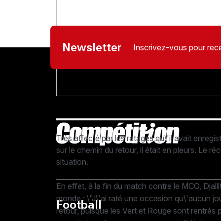
Newsletter
Inscrivez-vous pour rece
Très affecté par les ratages qu\'il avait enregis
sur le chemin du retour, il était en pleurs. Le 
situation.
En effet, à la fin du match contre le MCO, Djalli
monde : \"J\'ai raté une occasion qu\'aucun jo
Football
retour, puisque les Vert et Rouge sont rentrés p