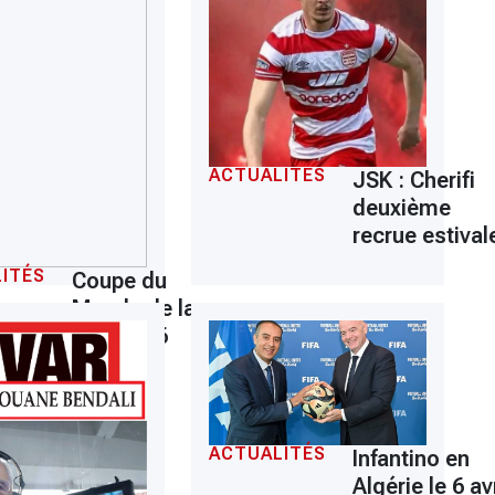
ACTUALITÉS
JSK : Cherifi
deuxième
recrue estival
ITÉS
Coupe du
Monde de la
FIFA 2026
ACTUALITÉS
Infantino en
Algérie le 6 avr