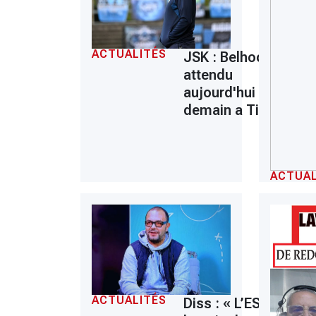
ACTUALITÉS
JSK : Belhocine
attendu
aujourd'hui ou
demain a Tizi
ACTUAL
ACTUALITÉS
Diss : « L’ESS a