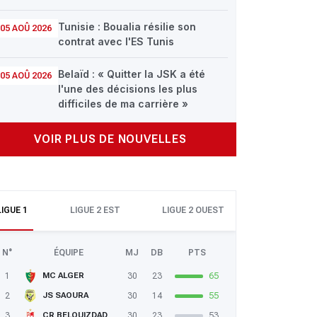
Tunisie : Boualia résilie son
05 AOÛ 2026
contrat avec l'ES Tunis
Belaïd : « Quitter la JSK a été
05 AOÛ 2026
l'une des décisions les plus
difficiles de ma carrière »
VOIR PLUS DE NOUVELLES
LIGUE 1
LIGUE 2 EST
LIGUE 2 OUEST
N°
ÉQUIPE
MJ
DB
PTS
1
30
23
65
MC ALGER
2
30
14
55
JS SAOURA
3
30
23
53
CR BELOUIZDAD