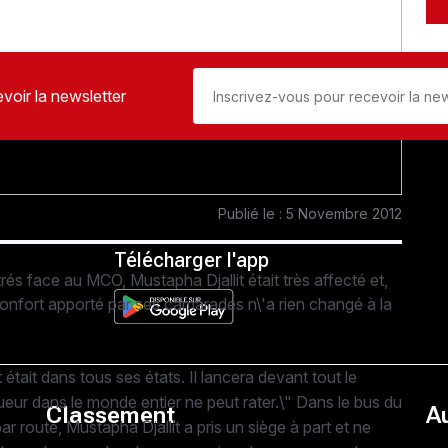
voir la newsletter
Publié le : 5 Novembre 2012
Télécharger l'app
trés face au MCO, Mustapha Djallit était très affecté et,
réconfort apporté par ses camarades n\'a rien changé à la
t était dans tous ses états. Il lancera devant tout le
ueur dans le monde entier ne peut rater.\" Dans le bus du
Classement
A
ar route, Mustapha Djallit a pris un siège à part et ne