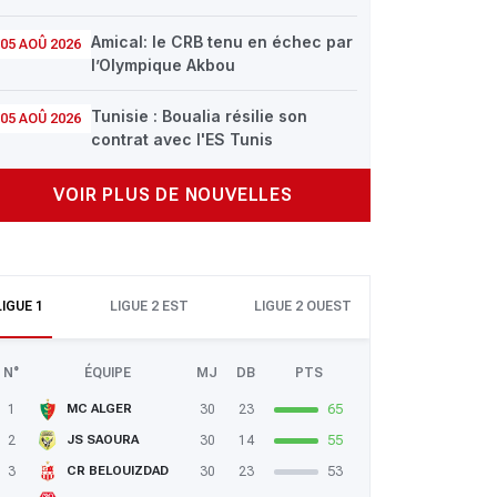
Amical: le CRB tenu en échec par
05 AOÛ 2026
l’Olympique Akbou
Tunisie : Boualia résilie son
05 AOÛ 2026
contrat avec l'ES Tunis
VOIR PLUS DE NOUVELLES
LIGUE 1
LIGUE 2 EST
LIGUE 2 OUEST
N°
ÉQUIPE
MJ
DB
PTS
1
30
23
65
MC ALGER
2
30
14
55
JS SAOURA
3
30
23
53
CR BELOUIZDAD