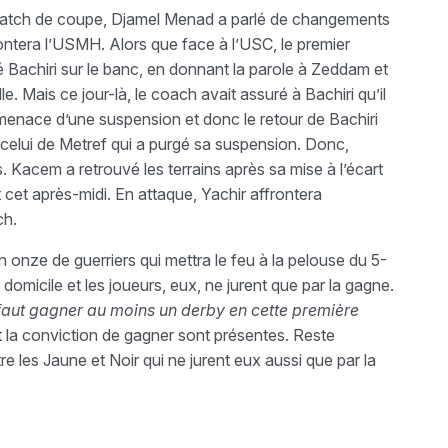
n match de coupe, Djamel Menad a parlé de changements
ontera l’USMH. Alors que face à l’USC, le premier
é Bachiri sur le banc, en donnant la parole à Zeddam et
. Mais ce jour-là, le coach avait assuré à Bachiri qu’il
la menace d’une suspension et donc le retour de Bachiri
r celui de Metref qui a purgé sa suspension. Donc,
Kacem a retrouvé les terrains après sa mise à l’écart
 cet après-midi. En attaque, Yachir affrontera
ch.
onze de guerriers qui mettra le feu à la pelouse du 5-
à domicile et les joueurs, eux, ne jurent que par la gagne.
 faut gagner au moins un derby en cette première
t la conviction de gagner sont présentes. Reste
tre les Jaune et Noir qui ne jurent eux aussi que par la