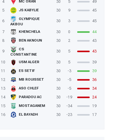
4
30
5
49
MC ORAN
5
30
9
45
JS KABYLIE
OLYMPIQUE
6
30
3
45
AKBOU
7
30
0
44
KHENCHELA
8
30
2
43
BEN AKNOUN
CS
9
30
5
43
CONSTANTINE
10
30
5
39
USM ALGER
11
30
-3
39
ES SETIF
12
30
-5
36
MB ROUISSET
13
30
-5
34
ASO CHLEF
14
30
-19
24
PARADOU AC
15
30
-34
19
MOSTAGANEM
16
30
-23
17
EL BAYADH