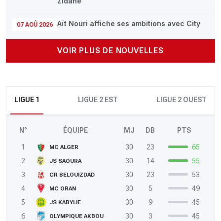
Zidane
Aït Nouri affiche ses ambitions avec City
07 AOÛ 2026
VOIR PLUS DE NOUVELLES
LIGUE 1
LIGUE 2 EST
LIGUE 2 OUEST
N°
ÉQUIPE
MJ
DB
PTS
1
30
23
65
MC ALGER
2
30
14
55
JS SAOURA
3
30
23
53
CR BELOUIZDAD
4
30
5
49
MC ORAN
5
30
9
45
JS KABYLIE
6
30
3
45
OLYMPIQUE AKBOU