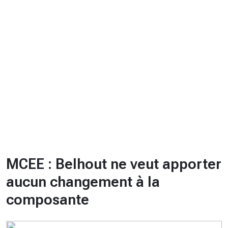
CHRONO
Vidéos
Fil d'actualités
La var
Version PDF
Politique de confidentialité
MCEE : Belhout ne veut apporter
aucun changement à la
composante