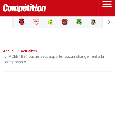
ACCUEIL
LIGUE 1
Accueil
LIGUE 2
Actualités
MCEE : Belhout ne veut apporter aucun changement à la
composante
COUPE D'ALGÉRIE
ÉQUIPE NATIONALE
COUPE DU MONDE
Actualités
Interviews