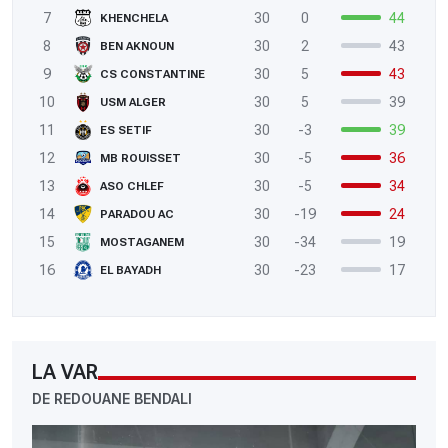
7
30
0
44
KHENCHELA
8
30
2
43
BEN AKNOUN
9
30
5
43
CS CONSTANTINE
10
30
5
39
USM ALGER
11
30
-3
39
ES SETIF
12
30
-5
36
MB ROUISSET
13
30
-5
34
ASO CHLEF
14
30
-19
24
PARADOU AC
15
30
-34
19
MOSTAGANEM
16
30
-23
17
EL BAYADH
LA VAR
DE REDOUANE BENDALI