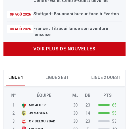
Centre-Est et Centre-Ouest dévoilés
Stuttgart: Bouanani buteur face à Everton
09 AOÛ 2026
France : Titraoui lance son aventure
08 AOÛ 2026
lensoise
VOIR PLUS DE NOUVELLES
LIGUE 1
LIGUE 2 EST
LIGUE 2 OUEST
N°
ÉQUIPE
MJ
DB
PTS
1
30
23
65
MC ALGER
2
30
14
55
JS SAOURA
3
30
23
53
CR BELOUIZDAD