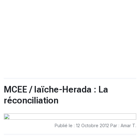
CHRONO
Vidéos
Fil d'actualités
La var
Version PDF
Politique de confidentialité
MCEE / Iaïche-Herada : La
réconciliation
Publié le : 12 Octobre 2012 Par : Amar T.