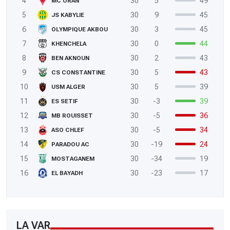
4
30
5
49
MC ORAN
5
30
9
45
JS KABYLIE
6
30
3
45
OLYMPIQUE AKBOU
7
30
0
44
KHENCHELA
8
30
2
43
BEN AKNOUN
9
30
5
43
CS CONSTANTINE
10
30
5
39
USM ALGER
11
30
-3
39
ES SETIF
12
30
-5
36
MB ROUISSET
13
30
-5
34
ASO CHLEF
14
30
-19
24
PARADOU AC
15
30
-34
19
MOSTAGANEM
16
30
-23
17
EL BAYADH
LA VAR