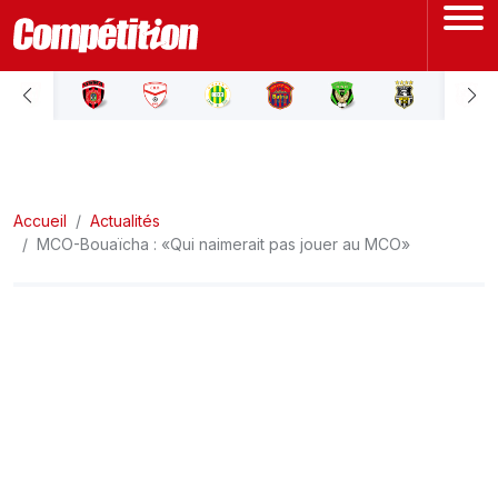
ACCUEIL
LIGUE 1
Accueil
LIGUE 2
Actualités
MCO-Bouaïcha : «Qui naimerait pas jouer au MCO»
COUPE D'ALGÉRIE
ÉQUIPE NATIONALE
COUPE DU MONDE
Actualités
Interviews