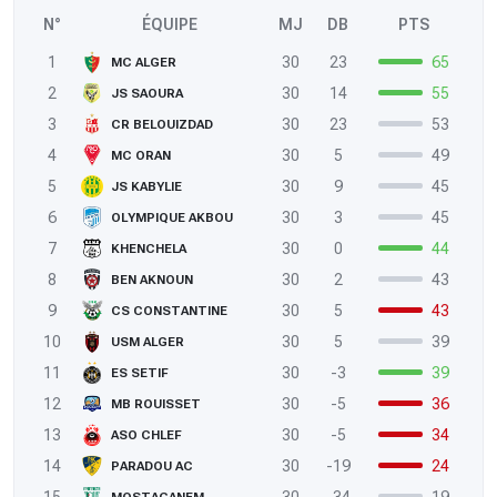
N°
ÉQUIPE
MJ
DB
PTS
1
30
23
65
MC ALGER
2
30
14
55
JS SAOURA
3
30
23
53
CR BELOUIZDAD
4
30
5
49
MC ORAN
5
30
9
45
JS KABYLIE
6
30
3
45
OLYMPIQUE AKBOU
7
30
0
44
KHENCHELA
8
30
2
43
BEN AKNOUN
9
30
5
43
CS CONSTANTINE
10
30
5
39
USM ALGER
11
30
-3
39
ES SETIF
12
30
-5
36
MB ROUISSET
13
30
-5
34
ASO CHLEF
14
30
-19
24
PARADOU AC
15
30
-34
19
MOSTAGANEM