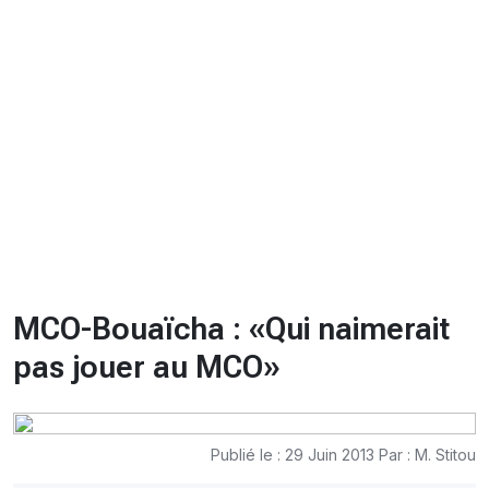
CHRONO
Vidéos
Fil d'actualités
La var
Version PDF
Politique de confidentialité
MCO-Bouaïcha : «Qui naimerait
pas jouer au MCO»
Publié le : 29 Juin 2013 Par : M. Stitou