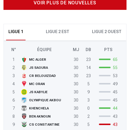
VOIR PLUS DE NOUVELLES
LIGUE 1
LIGUE 2 EST
LIGUE 2 OUEST
N°
ÉQUIPE
MJ
DB
PTS
1
30
23
65
MC ALGER
2
30
14
55
JS SAOURA
3
30
23
53
CR BELOUIZDAD
4
30
5
49
MC ORAN
5
30
9
45
JS KABYLIE
6
30
3
45
OLYMPIQUE AKBOU
7
30
0
44
KHENCHELA
8
30
2
43
BEN AKNOUN
9
30
5
43
CS CONSTANTINE