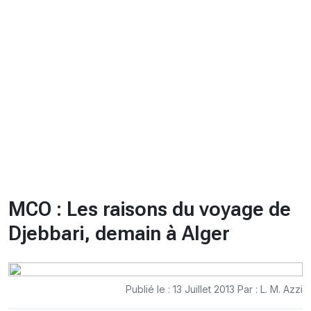
CHRONO
Vidéos
Fil d'actualités
La var
Version PDF
Politique de confidentialité
MCO : Les raisons du voyage de
Djebbari, demain à Alger
Publié le : 13 Juillet 2013 Par : L. M. Azzi