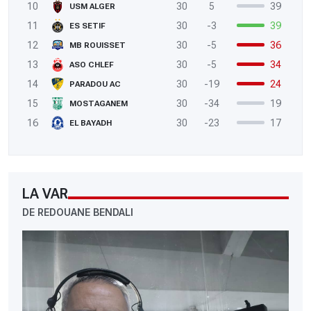
10
30
5
39
USM ALGER
11
30
-3
39
ES SETIF
12
30
-5
36
MB ROUISSET
13
30
-5
34
ASO CHLEF
14
30
-19
24
PARADOU AC
15
30
-34
19
MOSTAGANEM
16
30
-23
17
EL BAYADH
LA VAR
DE REDOUANE BENDALI