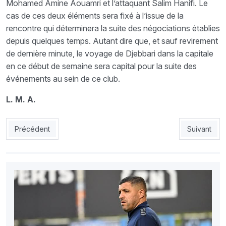
Mohamed Amine Aouamri et l’attaquant Salim Hanifi. Le
cas de ces deux éléments sera fixé à l’issue de la
rencontre qui déterminera la suite des négociations établies
depuis quelques temps. Autant dire que, et sauf revirement
de dernière minute, le voyage de Djebbari dans la capitale
en ce début de semaine sera capital pour la suite des
événements au sein de ce club.
L. M. A.
Article précédent : NAHD : Avec larrivée dOunas, le Nasria bo
Article suiv
Précédent
Suivant