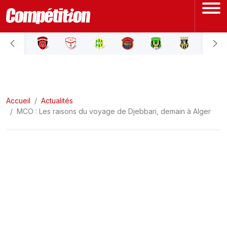
ACCUEIL
LIGUE 1
Accueil
LIGUE 2
Actualités
MCO : Les raisons du voyage de Djebbari, demain à Alger
COUPE D'ALGÉRIE
ÉQUIPE NATIONALE
COUPE DU MONDE
Actualités
Interviews