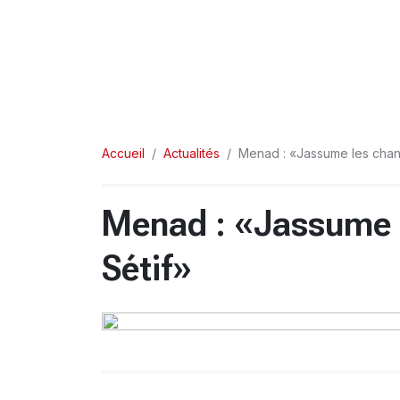
Accueil
Actualités
Menad : «Jassume les cha
Menad : «Jassume
Sétif»