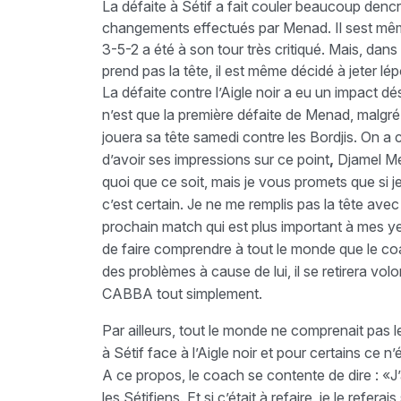
La défaite à Sétif a fait couler beaucoup denc
changements effectués par Menad. Il sest mêm
3-5-2 a été à son tour très critiqué. Mais, dan
prend pas la tête, il est même décidé à jeter l
La défaite contre l’Aigle noir a eu un impact d
n’est que la première défaite de Menad, malgré ce
jouera sa tête samedi contre les Bordjis. On a 
d’avoir ses impressions sur ce point
,
Djamel Men
quoi que ce soit, mais je vous promets que si je s
c’est certain. Je ne me remplis pas la tête avec 
prochain match qui est plus important à mes ye
de faire comprendre à tout le monde que le coach 
des problèmes à cause de lui, il se retirera volo
CABBA tout simplement.
Par ailleurs, tout le monde ne comprenait pas
à Sétif face à l’Aigle noir et pour certains ce 
A ce propos, le coach se contente de dire : 
les Sétifiens. Et si c’était à refaire, je le refe