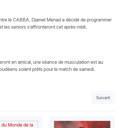
ontre le CABBA, Djamel Menad a décidé de programmer
les seniors s’affronteront cet après-midi.
eront en amical, une séance de musculation est au
oudéens soient prêts pour le match de samedi.
à courir au centre technique national de Sidi Moussa
Article suivant : 
Suivant