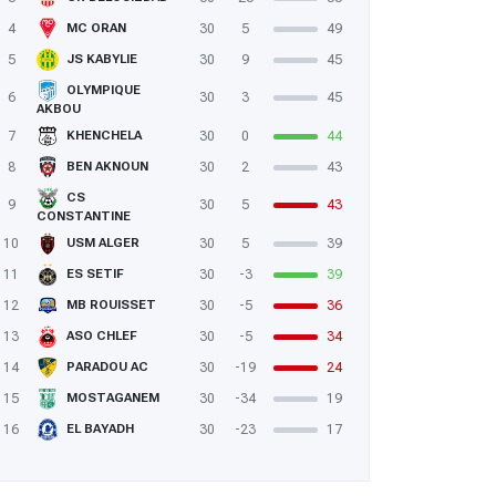
4
30
5
49
MC ORAN
5
30
9
45
JS KABYLIE
OLYMPIQUE
6
30
3
45
AKBOU
7
30
0
44
KHENCHELA
8
30
2
43
BEN AKNOUN
CS
9
30
5
43
CONSTANTINE
10
30
5
39
USM ALGER
11
30
-3
39
ES SETIF
12
30
-5
36
MB ROUISSET
13
30
-5
34
ASO CHLEF
14
30
-19
24
PARADOU AC
15
30
-34
19
MOSTAGANEM
16
30
-23
17
EL BAYADH