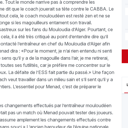
re. Tout le monde narrive pas à comprendre les
e dit que le coach jouerait sa tête contre le CABBA. Le
s tout cela, le coach mouloudéen est resté zen et ne se
éponge si les magouilleurs entament son travail.
ésastreux sur les fans du Mouloudia d’Alger. Pourtant, ce
la, il a été très critiqué au point d’entendre dire qu’il
contacté l’entraîneur en chef du Mouloudia d’Alger afin
ad dira : «Pour le moment, je n’ai rien entendu ni senti
ens qu’il y a de la magouille dans l’air, je me retirerai,
toutes ses futilités, car je préfère me concentrer sur le
ux. La défaite de l’ESS fait partie du passé.» Une façon
veut travailler dans un milieu sain et s’il sent qu’il y a
ntiers. L’essentiel pour Menad, c’est de préparer le
 les changements effectués par l’entraîneur mouloudéen
n’était pas un match où Menad pouvait tester des joueurs.
«J’assume amplement les changements effectués contre
rais sans souci.» L’ancien baroudeur de l’équipe nationale