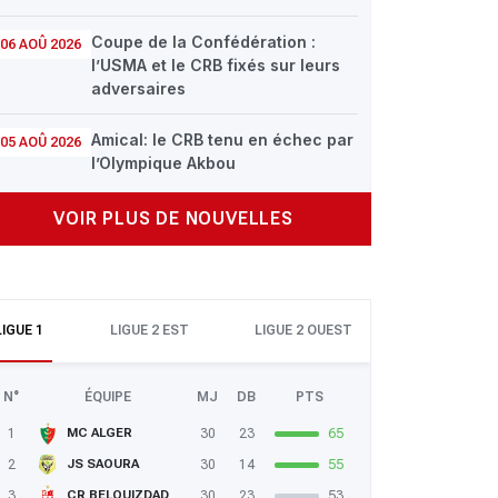
Coupe de la Confédération :
06 AOÛ 2026
l’USMA et le CRB fixés sur leurs
adversaires
Amical: le CRB tenu en échec par
05 AOÛ 2026
l’Olympique Akbou
VOIR PLUS DE NOUVELLES
LIGUE 1
LIGUE 2 EST
LIGUE 2 OUEST
N°
ÉQUIPE
MJ
DB
PTS
1
30
23
65
MC ALGER
2
30
14
55
JS SAOURA
3
30
23
53
CR BELOUIZDAD