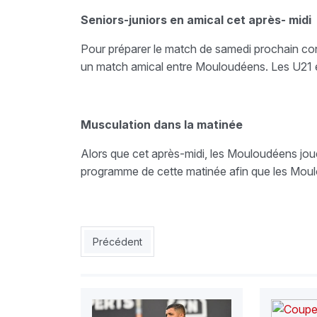
Seniors-juniors en amical cet après- midi
Pour préparer le match de samedi prochain c
un match amical entre Mouloudéens. Les U21 et 
Musculation dans la matinée
Alors que cet après-midi, les Mouloudéens jou
programme de cette matinée afin que les Moul
Article précédent : EN : Islam Slimani se remet 
Précédent