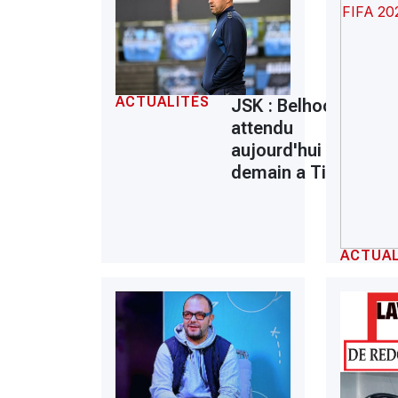
ACTUALITÉS
JSK : Belhocine
attendu
aujourd'hui ou
demain a Tizi
ACTUAL