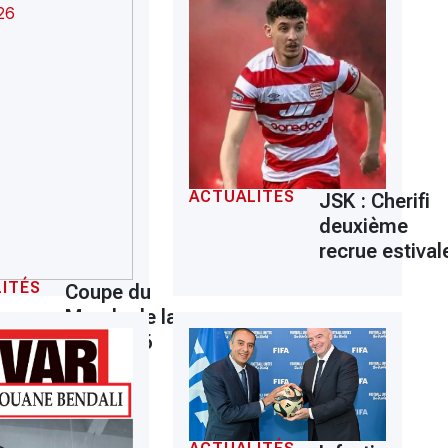
ACTUALITÉS
JSK : Cherifi
deuxième
recrue estival
ITÉS
Coupe du
Monde de la
FIFA 2026