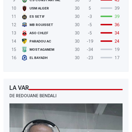
10
30
5
39
USM ALGER
11
30
-3
39
ES SETIF
12
30
-5
36
MB ROUISSET
13
30
-5
34
ASO CHLEF
14
30
-19
24
PARADOU AC
15
30
-34
19
MOSTAGANEM
16
30
-23
17
EL BAYADH
LA VAR
DE REDOUANE BENDALI