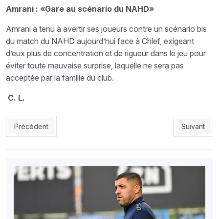
Amrani : «Gare au scénario du NAHD»
Amrani a tenu à avertir ses joueurs contre un scénario bis
du match du NAHD aujourd’hui face à Chlef, exigeant
d’eux plus de concentration et de rigueur dans le jeu pour
éviter toute mauvaise surprise, laquelle ne sera pas
acceptée par la famille du club.
C. L.
Article précédent : MCA  NAHD : Les Sang et Or veulent faire v
Article sui
Précédent
Suivant