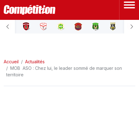
ACCUEIL
LIGUE 1
Accueil
LIGUE 2
Actualités
MOB  ASO : Chez lui, le leader sommé de marquer son
territoire
COUPE D'ALGÉRIE
ÉQUIPE NATIONALE
COUPE DU MONDE
Actualités
Interviews