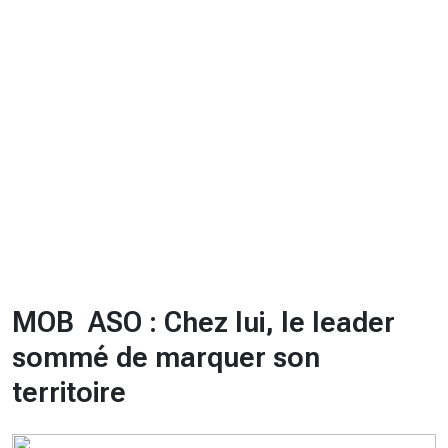
CHRONO
Vidéos
Fil d'actualités
La var
Version PDF
Politique de confidentialité
MOB  ASO : Chez lui, le leader
sommé de marquer son
territoire