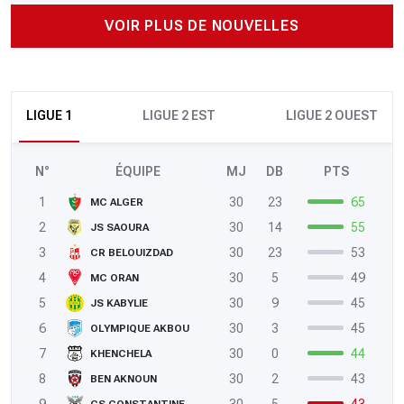
VOIR PLUS DE NOUVELLES
LIGUE 1
LIGUE 2 EST
LIGUE 2 OUEST
N°
ÉQUIPE
MJ
DB
PTS
1
30
23
65
MC ALGER
2
30
14
55
JS SAOURA
3
30
23
53
CR BELOUIZDAD
4
30
5
49
MC ORAN
5
30
9
45
JS KABYLIE
6
30
3
45
OLYMPIQUE AKBOU
7
30
0
44
KHENCHELA
8
30
2
43
BEN AKNOUN
9
30
5
43
CS CONSTANTINE