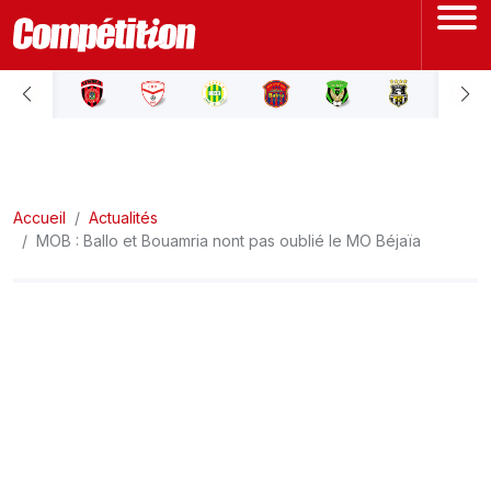
ACCUEIL
LIGUE 1
Accueil
LIGUE 2
Actualités
MOB : Ballo et Bouamria nont pas oublié le MO Béjaïa
COUPE D'ALGÉRIE
ÉQUIPE NATIONALE
COUPE DU MONDE
Actualités
Interviews