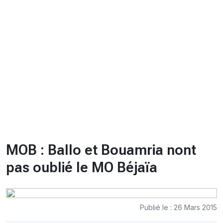
CHRONO
Vidéos
Fil d'actualités
La var
Version PDF
Politique de confidentialité
MOB : Ballo et Bouamria nont
pas oublié le MO Béjaïa
Publié le : 26 Mars 2015