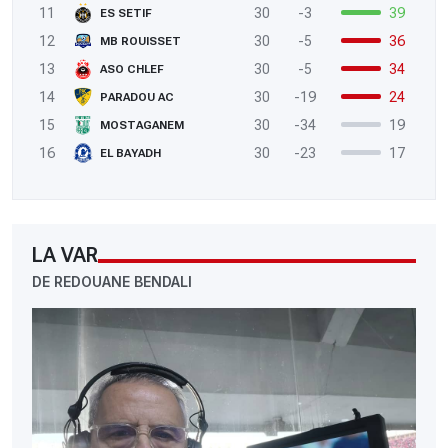
11
30
-3
39
ES SETIF
12
30
-5
36
MB ROUISSET
13
30
-5
34
ASO CHLEF
14
30
-19
24
PARADOU AC
15
30
-34
19
MOSTAGANEM
16
30
-23
17
EL BAYADH
LA VAR
DE REDOUANE BENDALI