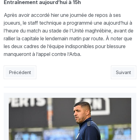
Entraînement aujourd’hui à 15h
Après avoir accordé hier une journée de repos à ses
joueurs, le staff technique a programmé une aujourd’hui à
l’heure du match au stade de l’Unité maghrébine, avant de
rallier la capitale le lendemain matin par route. À noter que
les deux cadres de l’équipe indisponibles pour blessure
manqueront à l’appel contre l’Arba.
Article précédent : MCA : 20 millions pour battre la JSK
Article sui
Précédent
Suivant