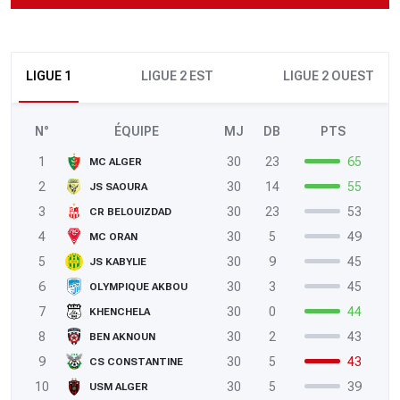
LIGUE 1
LIGUE 2 EST
LIGUE 2 OUEST
N°
ÉQUIPE
MJ
DB
PTS
1
30
23
65
MC ALGER
2
30
14
55
JS SAOURA
3
30
23
53
CR BELOUIZDAD
4
30
5
49
MC ORAN
5
30
9
45
JS KABYLIE
6
30
3
45
OLYMPIQUE AKBOU
7
30
0
44
KHENCHELA
8
30
2
43
BEN AKNOUN
9
30
5
43
CS CONSTANTINE
10
30
5
39
USM ALGER