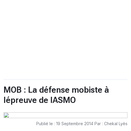
CHRONO
Vidéos
Fil d'actualités
La var
Version PDF
Politique de confidentialité
MOB : La défense mobiste à
lépreuve de lASMO
Publié le : 19 Septembre 2014 Par : Chekal Lyès