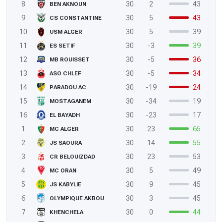
8
30
2
43
BEN AKNOUN
9
30
5
43
CS CONSTANTINE
10
30
5
39
USM ALGER
11
30
-3
39
ES SETIF
12
30
-5
36
MB ROUISSET
13
30
-5
34
ASO CHLEF
14
30
-19
24
PARADOU AC
15
30
-34
19
MOSTAGANEM
16
30
-23
17
EL BAYADH
1
30
23
65
MC ALGER
2
30
14
55
JS SAOURA
3
30
23
53
CR BELOUIZDAD
4
30
5
49
MC ORAN
5
30
9
45
JS KABYLIE
6
30
3
45
OLYMPIQUE AKBOU
7
30
0
44
KHENCHELA