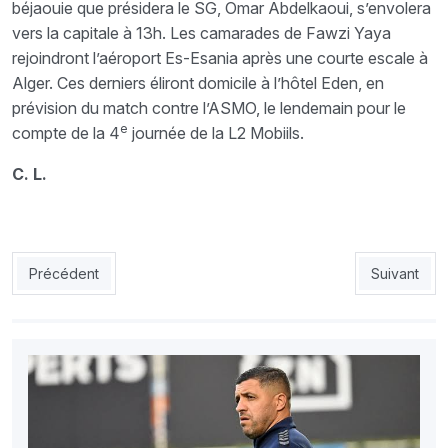
béjaouie que présidera le SG, Omar Abdelkaoui, s’envolera
vers la capitale à 13h. Les camarades de Fawzi Yaya
rejoindront l’aéroport Es-Esania après une courte escale à
Alger. Ces derniers éliront domicile à l’hôtel Eden, en
prévision du match contre l’ASMO, le lendemain pour le
e
compte de la 4
journée de la L2 Mobiils.
C. L.
Article précédent : ESS : Anéantir le TP Mazembé
Article sui
Précédent
Suivant