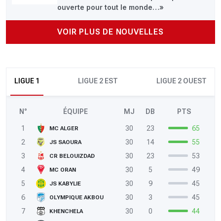
ouverte pour tout le monde…»
VOIR PLUS DE NOUVELLES
LIGUE 1
LIGUE 2 EST
LIGUE 2 OUEST
N°
ÉQUIPE
MJ
DB
PTS
1
30
23
65
MC ALGER
2
30
14
55
JS SAOURA
3
30
23
53
CR BELOUIZDAD
4
30
5
49
MC ORAN
5
30
9
45
JS KABYLIE
6
30
3
45
OLYMPIQUE AKBOU
7
30
0
44
KHENCHELA