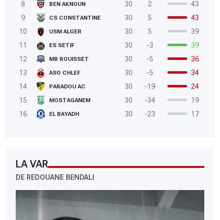
8
30
2
43
BEN AKNOUN
9
30
5
43
CS CONSTANTINE
10
30
5
39
USM ALGER
11
30
-3
39
ES SETIF
12
30
-5
36
MB ROUISSET
13
30
-5
34
ASO CHLEF
14
30
-19
24
PARADOU AC
15
30
-34
19
MOSTAGANEM
16
30
-23
17
EL BAYADH
LA VAR
DE REDOUANE BENDALI