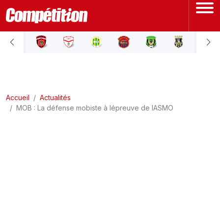
ACCUEIL
LIGUE 1
Accueil
LIGUE 2
Actualités
MOB : La défense mobiste à lépreuve de lASMO
COUPE D'ALGÉRIE
ÉQUIPE NATIONALE
COUPE DU MONDE
Actualités
Interviews