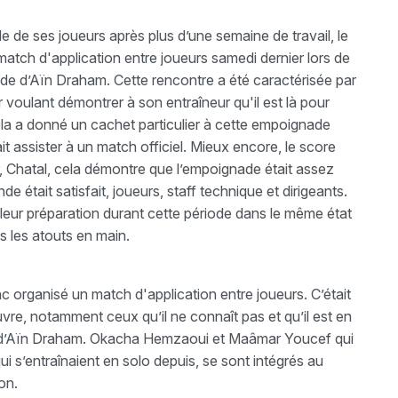
le de ses joueurs après plus d’une semaine de travail, le
atch d'application entre joueurs samedi dernier lors de
tade d’Aïn Draham. Cette rencontre a été caractérisée par
oulant démontrer à son entraîneur qu'il est là pour
 Cela a donné un cachet particulier à cette empoignade
t assister à un match officiel. Mieux encore, le score
oir, Chatal, cela démontre que l’empoignade était assez
de était satisfait, joueurs, staff technique et dirigeants.
leur préparation durant cette période dans le même état
s les atouts en main.
c organisé un match d'application entre joueurs. C’était
œuvre, notamment ceux qu’il ne connaît pas et qu’il est en
ge d’Aïn Draham. Okacha Hemzaoui et Maâmar Youcef qui
i s’entraînaient en solo depuis, se sont intégrés au
on.