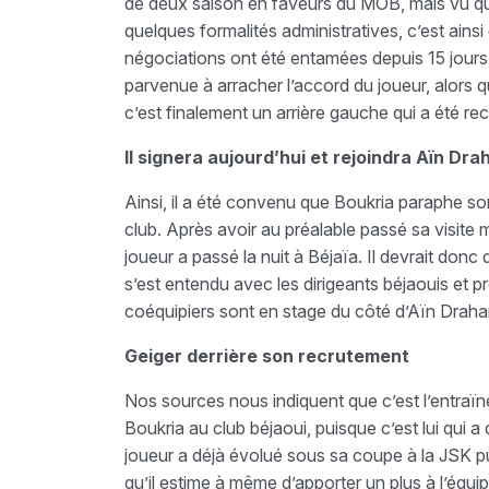
de deux saison en faveurs du MOB, mais vu qu’hie
quelques formalités administratives, c’est ainsi
négociations ont été entamées depuis 15 jours 
parvenue à arracher l’accord du joueur, alors qu
c’est finalement un arrière gauche qui a été rec
Il signera aujourd’hui et rejoindra Aïn Dr
Ainsi, il a été convenu que Boukria paraphe s
club. Après avoir au préalable passé sa visite m
joueur a passé la nuit à Béjaïa. Il devrait donc 
s’est entendu avec les dirigeants béjaouis et p
coéquipiers sont en stage du côté d’Aïn Draha
Geiger derrière son recrutement
Nos sources nous indiquent que c’est l’entraïn
Boukria au club béjaoui, puisque c’est lui qui a
joueur a déjà évolué sous sa coupe à la JSK pui
qu’il estime à même d’apporter un plus à l’équip