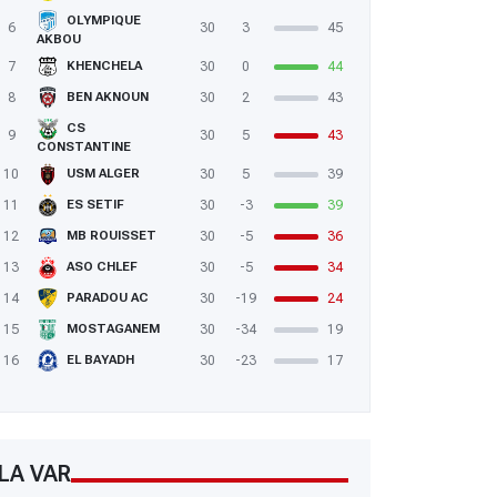
OLYMPIQUE
6
30
3
45
AKBOU
7
30
0
44
KHENCHELA
8
30
2
43
BEN AKNOUN
CS
9
30
5
43
CONSTANTINE
10
30
5
39
USM ALGER
11
30
-3
39
ES SETIF
12
30
-5
36
MB ROUISSET
13
30
-5
34
ASO CHLEF
14
30
-19
24
PARADOU AC
15
30
-34
19
MOSTAGANEM
16
30
-23
17
EL BAYADH
LA VAR