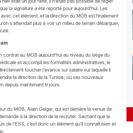
r était un jour férié, il n’étais pas possible de régler
 que la signature a été reporté pour aujourd’hui. Les
avec cet élément, et la direction du MOB est finalement
’on s’attendait plus à voir un milieu de terrain débarquer,
ruté.
aham
on contrat au MOB aujourd’hui au niveau du siège du
édicale et accompli les formalités administratives, le
directement toucher l’avance sur salaire sur laquelle il
rendre la direction de la Tunisie, où ses nouveaux
m depuis maintenant 9 jours.
eur du MOB, Alain Geiger, qui est derrière la venue de
 demandé à la direction de le recruter. Sachant que le
s de l’ESS, c’est donc un élément qu’il connaît bien et
e.