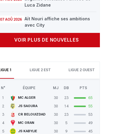
Luca Zidane
Aït Nouri affiche ses ambitions
07 AOÛ 2026
avec City
VOIR PLUS DE NOUVELLES
LIGUE 1
LIGUE 2 EST
LIGUE 2 OUEST
N°
ÉQUIPE
MJ
DB
PTS
1
30
23
65
MC ALGER
2
30
14
55
JS SAOURA
3
30
23
53
CR BELOUIZDAD
4
30
5
49
MC ORAN
5
30
9
45
JS KABYLIE