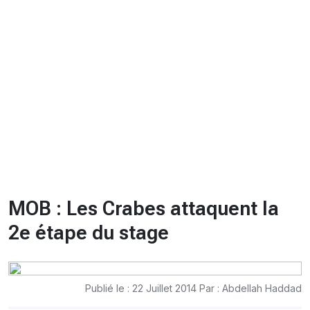
CHRONO
Vidéos
Fil d'actualités
La var
Version PDF
Politique de confidentialité
MOB : Les Crabes attaquent la
2e étape du stage
Publié le : 22 Juillet 2014 Par : Abdellah Haddad