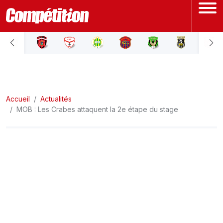
ACCUEIL
LIGUE 1
Accueil
LIGUE 2
Actualités
MOB : Les Crabes attaquent la 2e étape du stage
COUPE D'ALGÉRIE
ÉQUIPE NATIONALE
COUPE DU MONDE
Actualités
Interviews