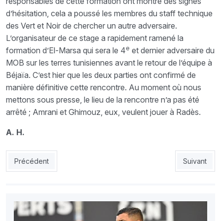
responsables de cette formation ont montré des signes
d’hésitation, cela a poussé les membres du staff technique
des Vert et Noir de chercher un autre adversaire.
L’organisateur de ce stage a rapidement ramené la
e
formation d’El-Marsa qui sera le 4
et dernier adversaire du
MOB sur les terres tunisiennes avant le retour de l’équipe à
Béjaïa. C’est hier que les deux parties ont confirmé de
manière définitive cette rencontre. Au moment où nous
mettons sous presse, le lieu de la rencontre n’a pas été
arrêté ; Amrani et Ghimouz, eux, veulent jouer à Radès.
A. H.
Article précédent : JSK-Doukha : «Jai besoin de gagner des tit
Article suiv
Précédent
Suivant