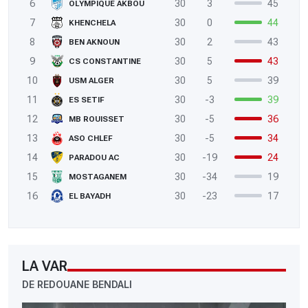
6
30
3
45
OLYMPIQUE AKBOU
7
30
0
44
KHENCHELA
8
30
2
43
BEN AKNOUN
9
30
5
43
CS CONSTANTINE
10
30
5
39
USM ALGER
11
30
-3
39
ES SETIF
12
30
-5
36
MB ROUISSET
13
30
-5
34
ASO CHLEF
14
30
-19
24
PARADOU AC
15
30
-34
19
MOSTAGANEM
16
30
-23
17
EL BAYADH
LA VAR
DE REDOUANE BENDALI