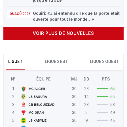
jusqu’en 2029
Gouiri: «J’ai entendu dire que la porte était
08 AOÛ 2026
ouverte pour tout le monde…»
VOIR PLUS DE NOUVELLES
LIGUE 1
LIGUE 2 EST
LIGUE 2 OUEST
N°
ÉQUIPE
MJ
DB
PTS
1
30
23
65
MC ALGER
2
30
14
55
JS SAOURA
3
30
23
53
CR BELOUIZDAD
4
30
5
49
MC ORAN
5
30
9
45
JS KABYLIE