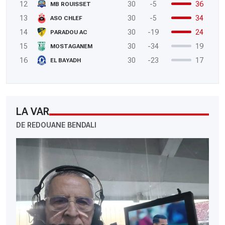
12
30
-5
36
MB ROUISSET
13
30
-5
34
ASO CHLEF
14
30
-19
24
PARADOU AC
15
30
-34
19
MOSTAGANEM
16
30
-23
17
EL BAYADH
LA VAR
DE REDOUANE BENDALI