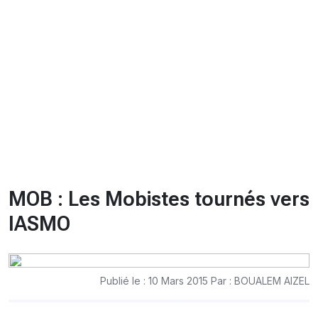
CHRONO
Vidéos
Fil d'actualités
La var
Version PDF
Politique de confidentialité
MOB : Les Mobistes tournés vers
lASMO
Publié le : 10 Mars 2015 Par : BOUALEM AIZEL