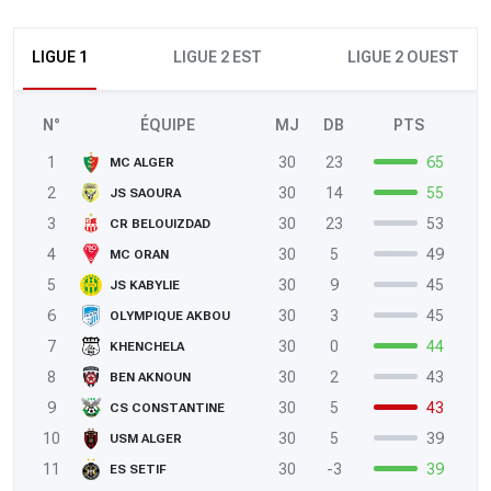
LIGUE 1
LIGUE 2 EST
LIGUE 2 OUEST
N°
ÉQUIPE
MJ
DB
PTS
1
30
23
65
MC ALGER
2
30
14
55
JS SAOURA
3
30
23
53
CR BELOUIZDAD
4
30
5
49
MC ORAN
5
30
9
45
JS KABYLIE
6
30
3
45
OLYMPIQUE AKBOU
7
30
0
44
KHENCHELA
8
30
2
43
BEN AKNOUN
9
30
5
43
CS CONSTANTINE
10
30
5
39
USM ALGER
11
30
-3
39
ES SETIF