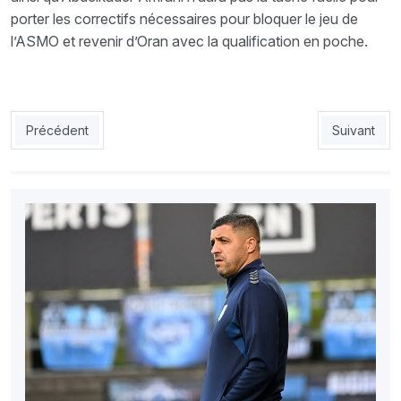
porter les correctifs nécessaires pour bloquer le jeu de
l’ASMO et revenir d’Oran avec la qualification en poche.
Article précédent : USMH : Charef locataire préféré de Maison
Article suiv
Précédent
Suivant