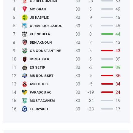
3
30
23
53
CR BELOUIZDAD
4
30
5
49
MC ORAN
5
30
9
45
JS KABYLIE
6
30
3
45
OLYMPIQUE AKBOU
7
30
0
44
KHENCHELA
8
30
2
43
BEN AKNOUN
9
30
5
43
CS CONSTANTINE
10
30
5
39
USM ALGER
11
30
-3
39
ES SETIF
12
30
-5
36
MB ROUISSET
13
30
-5
34
ASO CHLEF
14
30
-19
24
PARADOU AC
15
30
-34
19
MOSTAGANEM
16
30
-23
17
EL BAYADH