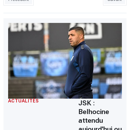
ACTUALITÉS
JSK :
Belhocine
attendu
aujourd'hui ou