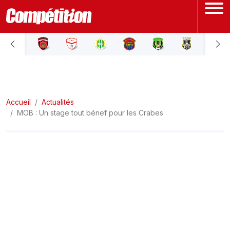
ACCUEIL
LIGUE 1
Accueil
LIGUE 2
Actualités
MOB : Un stage tout bénef pour les Crabes
COUPE D'ALGÉRIE
ÉQUIPE NATIONALE
COUPE DU MONDE
Actualités
Interviews