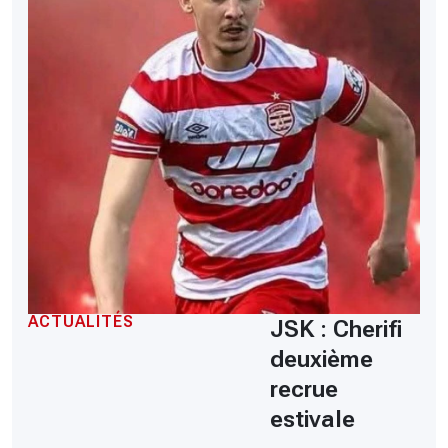
ACTUALITÉS
JSK : Cherifi
deuxième
recrue
estivale