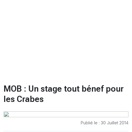
CHRONO
Vidéos
Fil d'actualités
La var
Version PDF
Politique de confidentialité
MOB : Un stage tout bénef pour
les Crabes
Publié le : 30 Juillet 2014