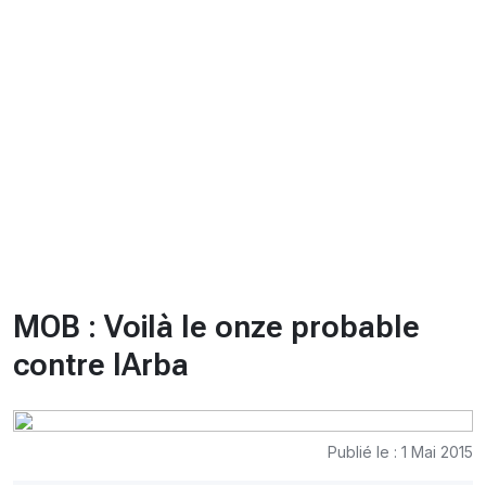
CHRONO
Vidéos
Fil d'actualités
La var
Version PDF
Politique de confidentialité
MOB : Voilà le onze probable
contre lArba
Publié le : 1 Mai 2015