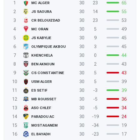
1
30
23
65
MC ALGER
2
30
14
55
JS SAOURA
3
30
23
53
CR BELOUIZDAD
4
30
5
49
MC ORAN
5
30
9
45
JS KABYLIE
6
30
3
45
OLYMPIQUE AKBOU
7
30
0
44
KHENCHELA
8
30
2
43
BEN AKNOUN
9
30
5
43
CS CONSTANTINE
10
30
5
39
USM ALGER
11
30
-3
39
ES SETIF
12
30
-5
36
MB ROUISSET
13
30
-5
34
ASO CHLEF
14
30
-19
24
PARADOU AC
15
30
-34
19
MOSTAGANEM
16
30
-23
17
EL BAYADH