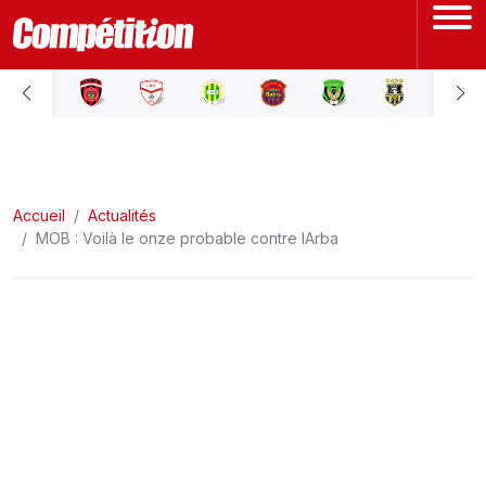
ACCUEIL
LIGUE 1
Accueil
LIGUE 2
Actualités
MOB : Voilà le onze probable contre lArba
COUPE D'ALGÉRIE
ÉQUIPE NATIONALE
COUPE DU MONDE
Actualités
Interviews