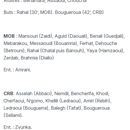
Arbitres : Benamara, Aissaoui, Choucha
Buts : Rahal (30’, MOB). Bougueroua (42’, CRB)
MOB
: Mansouri (Zaidi), Aguid (Daouali), Benali (Guedjali),
Mebarakou, Messaoudi (Bouamria), Ferhat, Dehouche
(Betrouni), Rahal (Chatal puis Banouh), Yaya (Hamzaoui),
Zerdab, Brahmia (Diallo)
Ent. : Amrani.
CRB
: Asselah (Abbaci), Nemdil, Bencherifa, Khodi,
Cherfaoui, N’gomo, Khellili (Ledraoui), Amiri (Rebih),
Ledraoui (Bouguerra), Balegh (Tafat), Bougueroua
(Sellami).
Ent. : Zvunka.