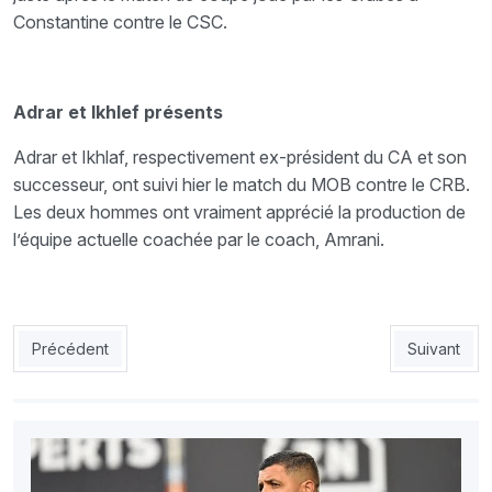
Constantine contre le CSC.
Adrar et Ikhlef présents
Adrar et Ikhlaf, respectivement ex-président du CA et son
successeur, ont suivi hier le match du MOB contre le CRB.
Les deux hommes ont vraiment apprécié la production de
l’équipe actuelle coachée par le coach, Amrani.
Article précédent : Belkalem à Trabzonspor : Signature en Turq
Article sui
Précédent
Suivant