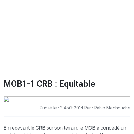
CHRONO
Vidéos
Fil d'actualités
La var
Version PDF
Politique de confidentialité
MOB1-1 CRB : Equitable
Publié le : 3 Août 2014 Par : Rahib Medhouche
En recevant le CRB sur son terrain, le MOB a concédé un