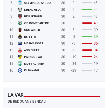
6
30
3
45
OLYMPIQUE AKBOU
7
30
0
44
KHENCHELA
8
30
2
43
BEN AKNOUN
9
30
5
43
CS CONSTANTINE
10
30
5
39
USM ALGER
11
30
-3
39
ES SETIF
12
30
-5
36
MB ROUISSET
13
30
-5
34
ASO CHLEF
14
30
-19
24
PARADOU AC
15
30
-34
19
MOSTAGANEM
16
30
-23
17
EL BAYADH
LA VAR
DE REDOUANE BENDALI