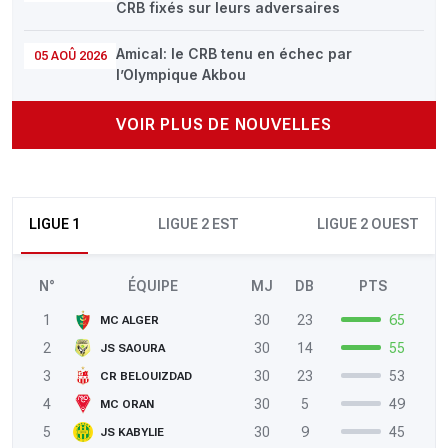
CRB fixés sur leurs adversaires
Amical: le CRB tenu en échec par
05 AOÛ 2026
l’Olympique Akbou
VOIR PLUS DE NOUVELLES
LIGUE 1
LIGUE 2 EST
LIGUE 2 OUEST
N°
ÉQUIPE
MJ
DB
PTS
1
30
23
65
MC ALGER
2
30
14
55
JS SAOURA
3
30
23
53
CR BELOUIZDAD
4
30
5
49
MC ORAN
5
30
9
45
JS KABYLIE