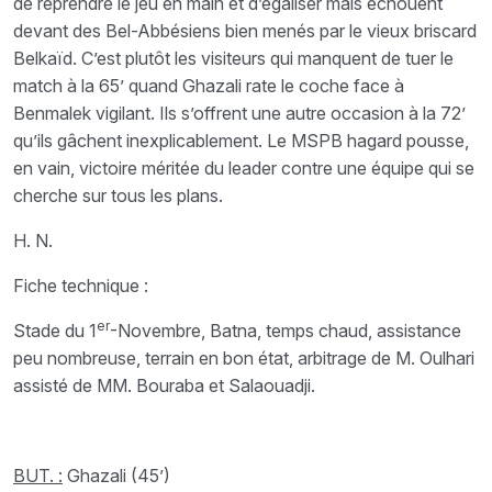
de reprendre le jeu en main et d’égaliser mais échouent
devant des Bel-Abbésiens bien menés par le vieux briscard
Belkaïd. C’est plutôt les visiteurs qui manquent de tuer le
match à la 65’ quand Ghazali rate le coche face à
Benmalek vigilant. Ils s’offrent une autre occasion à la 72’
qu’ils gâchent inexplicablement. Le MSPB hagard pousse,
en vain, victoire méritée du leader contre une équipe qui se
cherche sur tous les plans.
H. N.
Fiche technique :
er
Stade du 1
-Novembre, Batna, temps chaud, assistance
peu nombreuse, terrain en bon état, arbitrage de M. Oulhari
assisté de MM. Bouraba et Salaouadji.
BUT. :
Ghazali (45’)