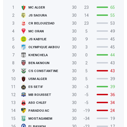
1
30
23
65
MC ALGER
2
30
14
55
JS SAOURA
3
30
23
53
CR BELOUIZDAD
4
30
5
49
MC ORAN
5
30
9
45
JS KABYLIE
6
30
3
45
OLYMPIQUE AKBOU
7
30
0
44
KHENCHELA
8
30
2
43
BEN AKNOUN
9
30
5
43
CS CONSTANTINE
10
30
5
39
USM ALGER
11
30
-3
39
ES SETIF
12
30
-5
36
MB ROUISSET
13
30
-5
34
ASO CHLEF
14
30
-19
24
PARADOU AC
15
30
-34
19
MOSTAGANEM
16
30
-23
17
EL BAYADH