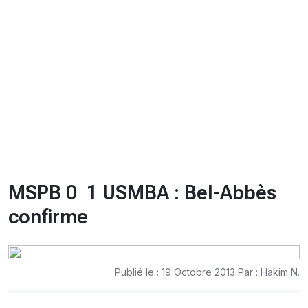
CHRONO
Vidéos
Fil d'actualités
La var
Version PDF
Politique de confidentialité
MSPB 0  1 USMBA : Bel-Abbès
confirme
Publié le : 19 Octobre 2013 Par : Hakim N.