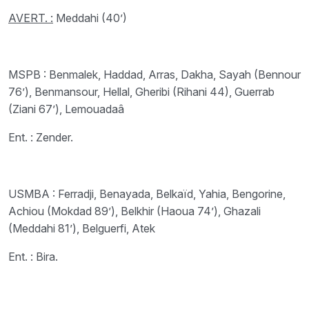
AVERT. :
Meddahi (40’)
MSPB : Benmalek, Haddad, Arras, Dakha, Sayah (Bennour
76’), Benmansour, Hellal, Gheribi (Rihani 44), Guerrab
(Ziani 67’), Lemouadaâ
Ent. : Zender.
USMBA : Ferradji, Benayada, Belkaïd, Yahia, Bengorine,
Achiou (Mokdad 89’), Belkhir (Haoua 74’), Ghazali
(Meddahi 81’), Belguerfi, Atek
Ent. : Bira.