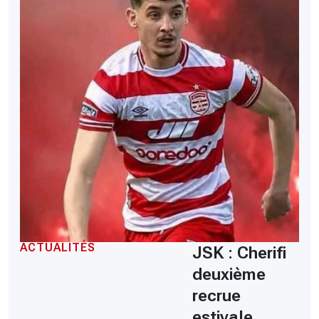
ACTUALITÉS
JSK : Cherifi
deuxième
recrue
estivale