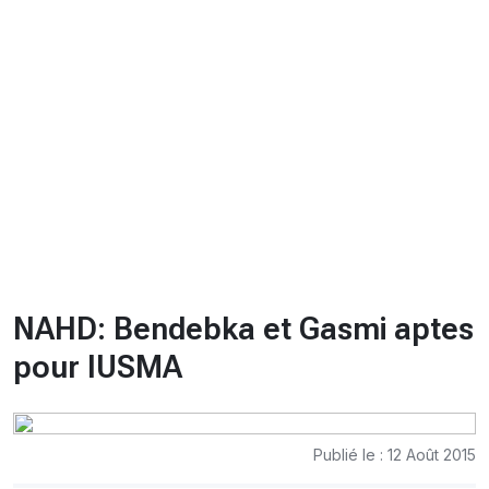
CHRONO
Vidéos
Fil d'actualités
La var
Version PDF
Politique de confidentialité
NAHD: Bendebka et Gasmi aptes
pour lUSMA
Publié le : 12 Août 2015