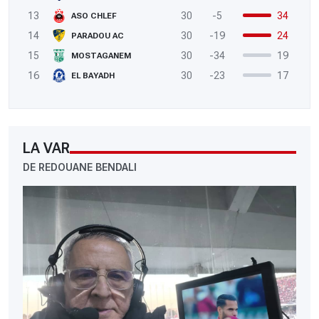
13
30
-5
34
ASO CHLEF
14
30
-19
24
PARADOU AC
15
30
-34
19
MOSTAGANEM
16
30
-23
17
EL BAYADH
LA VAR
DE REDOUANE BENDALI