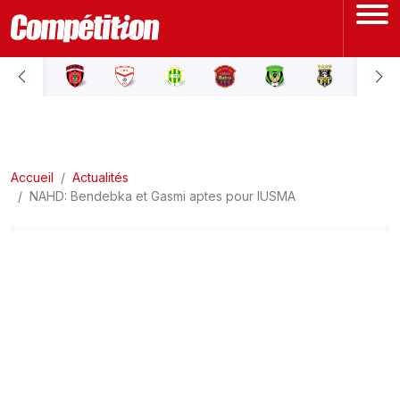
ACCUEIL
LIGUE 1
Accueil
LIGUE 2
Actualités
NAHD: Bendebka et Gasmi aptes pour lUSMA
COUPE D'ALGÉRIE
ÉQUIPE NATIONALE
COUPE DU MONDE
Actualités
Interviews