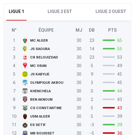
LIGUE 1
LIGUE 2 EST
LIGUE 2 OUEST
N°
ÉQUIPE
MJ
DB
PTS
1
30
23
65
MC ALGER
2
30
14
55
JS SAOURA
3
30
23
53
CR BELOUIZDAD
4
30
5
49
MC ORAN
5
30
9
45
JS KABYLIE
6
30
3
45
OLYMPIQUE AKBOU
7
30
0
44
KHENCHELA
8
30
2
43
BEN AKNOUN
9
30
5
43
CS CONSTANTINE
10
30
5
39
USM ALGER
11
30
-3
39
ES SETIF
12
30
-5
36
MB ROUISSET