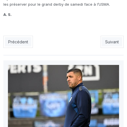
les préserver pour le grand derby de samedi face à l’USMA.
A. S.
Article précédent : CSC: Meghni : «Je jouerai contre la JSK si
Article suiv
Précédent
Suivant