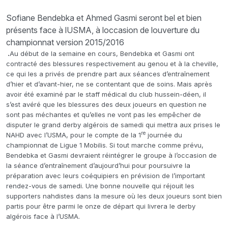
Sofiane Bendebka et Ahmed Gasmi seront bel et bien
présents face à lUSMA, à loccasion de louverture du
championnat version 2015/2016
.
Au début de la semaine en cours, Bendebka et Gasmi ont
contracté des blessures respectivement au genou et à la cheville,
ce qui les a privés de prendre part aux séances d’entraînement
d’hier et d’avant-hier, ne se contentant que de soins. Mais après
avoir été examiné par le staff médical du club hussein-déen, il
s’est avéré que les blessures des deux joueurs en question ne
sont pas méchantes et qu’elles ne vont pas les empêcher de
disputer le grand derby algérois de samedi qui mettra aux prises le
re
NAHD avec l’USMA, pour le compte de la 1
journée du
championnat de Ligue 1 Mobilis. Si tout marche comme prévu,
Bendebka et Gasmi devraient réintégrer le groupe à l’occasion de
la séance d’entraînement d’aujourd’hui pour poursuivre la
préparation avec leurs coéquipiers en prévision de l’important
rendez-vous de samedi. Une bonne nouvelle qui réjouit les
supporters nahdistes dans la mesure où les deux joueurs sont bien
partis pour être parmi le onze de départ qui livrera le derby
algérois face à l’USMA.